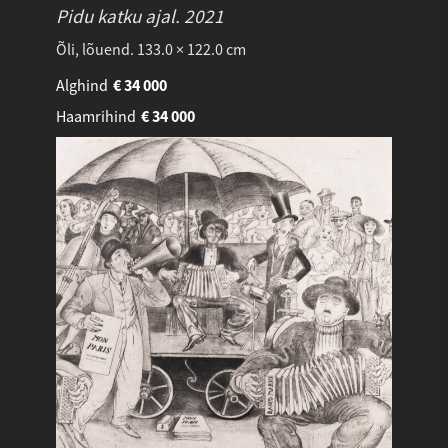
Pidu katku ajal.
2021
Õli, lõuend. 133.0 × 122.0 cm
Alghind
€
34 000
Haamrihind
€
34 000