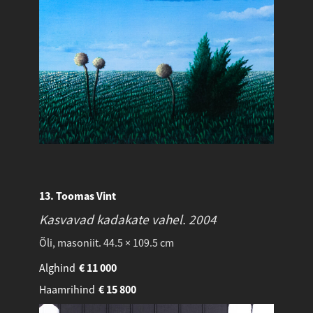
13. Toomas Vint
Kasvavad kadakate vahel.
2004
Õli, masoniit. 44.5 × 109.5 cm
Alghind
€
11 000
Haamrihind
€
15 800