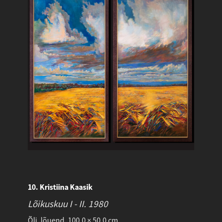
10. Kristiina Kaasik
Lõikuskuu I - II.
1980
Õli, lõuend. 100.0 × 50.0 cm