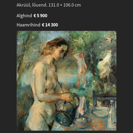
Akrüül, lõuend. 131.0 × 106.0 cm
Alghind
€
5 900
Haamrihind
€
14 300