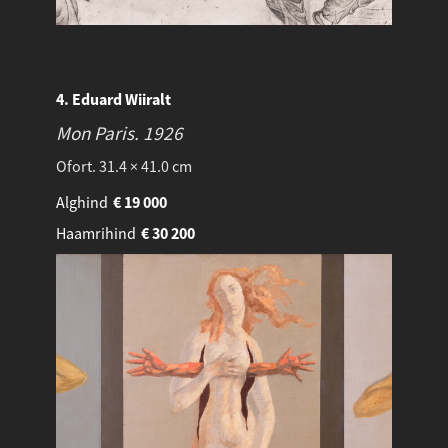
4. Eduard Wiiralt
Mon Paris.
1926
Ofort. 31.4 × 41.0 cm
Alghind
€
19 000
Haamrihind
€
30 200