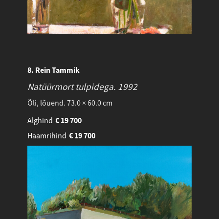
8. Rein Tammik
Natüürmort tulpidega.
1992
Õli, lõuend. 73.0 × 60.0 cm
Alghind
€
19 700
Haamrihind
€
19 700