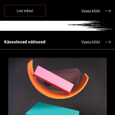
Loe edasi
Vaata kõiki
Käesolevad näitused
Vaata kõiki