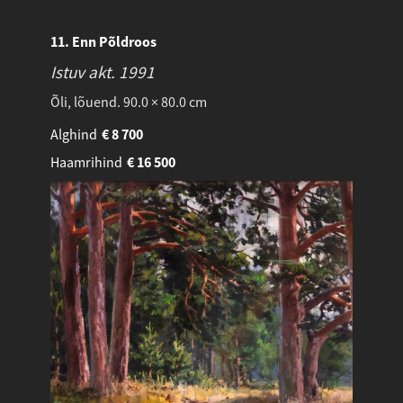
11. Enn Põldroos
Istuv akt.
1991
Õli, lõuend. 90.0 × 80.0 cm
Alghind
€
8 700
Haamrihind
€
16 500