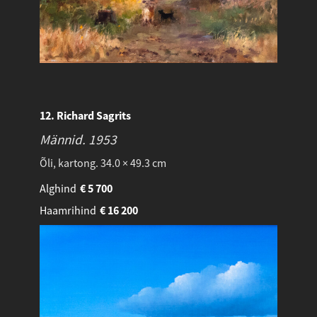
12. Richard Sagrits
Männid.
1953
Õli, kartong. 34.0 × 49.3 cm
Alghind
€
5 700
Haamrihind
€
16 200