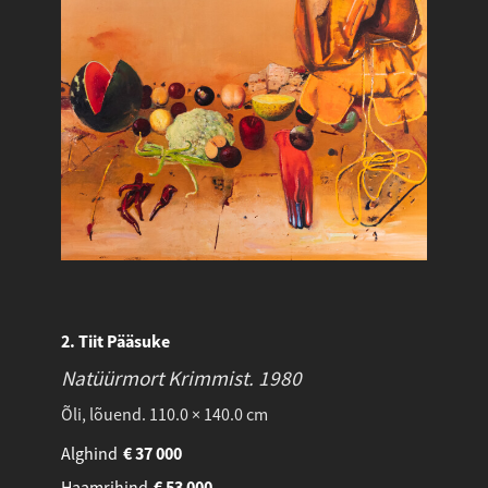
2. Tiit Pääsuke
Natüürmort Krimmist.
1980
Õli, lõuend. 110.0 × 140.0 cm
Alghind
€
37 000
Haamrihind
€
53 000