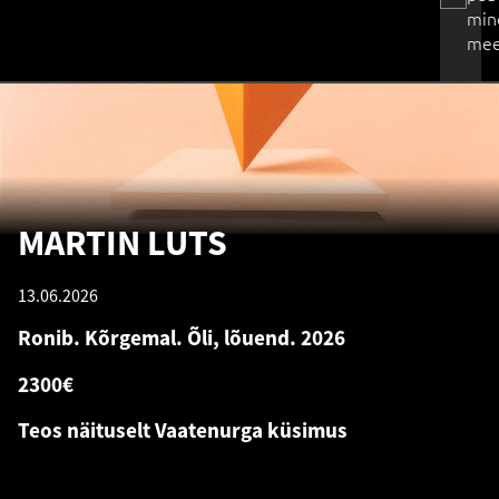
min
mee
MARTIN LUTS
13.06.2026
Ronib. Kõrgemal. Õli, lõuend. 2026
2300€
Teos näituselt Vaatenurga küsimus