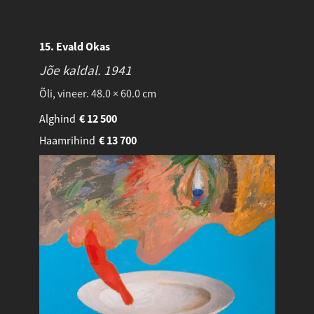
15. Evald Okas
Jõe kaldal.
1941
Õli, vineer. 48.0 × 60.0 cm
Alghind
€
12 500
Haamrihind
€
13 700