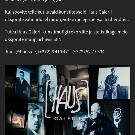
Kui soovite teile kuuluvaid kunstiteoseid Haus Galerii
oksjonite vahendusel müüa, võtke meiega aegsasti ühendust.
Tutvu Haus Galerii kunstimüügi rekordite ja statistikaga meie
oksjonite müügiarhiivis
SIIN
haus@haus.ee
,
(+372) 6 419 471
,
(+372) 52 77 334