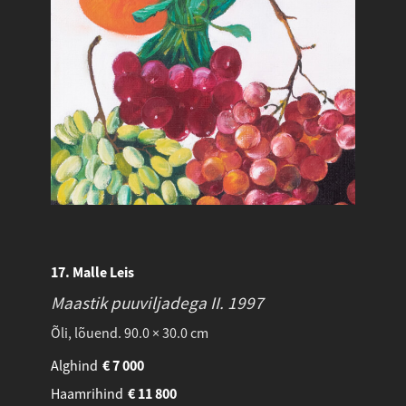
17. Malle Leis
Maastik puuviljadega II.
1997
Õli, lõuend. 90.0 × 30.0 cm
Alghind
€
7 000
Haamrihind
€
11 800