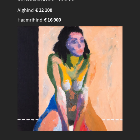
Alghind
€
12 100
Haamrihind
€
16 900