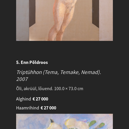
5. Enn Põldroos
Triptühhon (Tema, Temake, Nemad).
2007
Õli, akrüül, lõuend. 100.0 × 73.0 cm
Alghind
€
27 000
Haamrihind
€
27 000