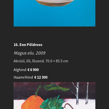
16. Enn Põldroos
Magus elu.
2009
Akrüül, õli, lõuend. 70.0 × 85.5 cm
Alghind
€
6 900
Haamrihind
€
12 300