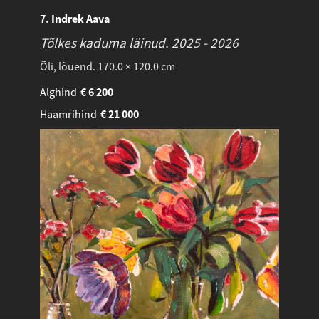
7. Indrek Aava
Tõlkes kaduma läinud.
2025 - 2026
Õli, lõuend. 170.0 × 120.0 cm
Alghind
€
6 200
Haamrihind
€
21 000