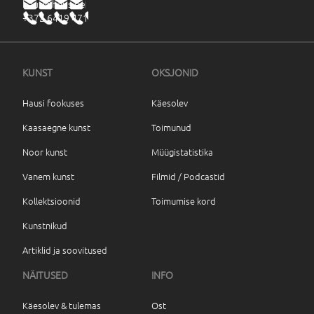
haus@haus.ee
+372 6419 471
KUNST
OKSJONID
Hausi fookuses
Käesolev
Kaasaegne kunst
Toimunud
Noor kunst
Müügistatistika
Vanem kunst
Filmid / Podcastid
Kollektsioonid
Toimumise kord
Kunstnikud
Artiklid ja soovitused
NÄITUSED
INFO
Käesolev & tulemas
Ost