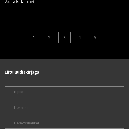
Vaata kataloogi
1
2
3
4
5
Liitu uudiskirjaga