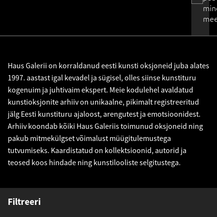
min
mee
Haus Galerii on korraldanud eesti kunsti oksjoneid juba alates
1997. aastast igal kevadel ja sügisel, olles siinse kunstituru
kogenuim ja juhtivaim ekspert. Meie kodulehel avaldatud
kunstioksjonite arhiiv on unikaalne, pikimalt registreeritud
jälg Eesti kunstituru ajaloost, arengutest ja emotsioonidest.
Arhiiv koondab kõiki Haus Galeriis toimunud oksjoneid ning
pakub mitmekülgset võimalust müügitulemustega
tutvumiseks. Kaardistatud on kollektsioonid, autorid ja
teosed koos hindade ning kunstilooliste selgitustega.
Filtreeri