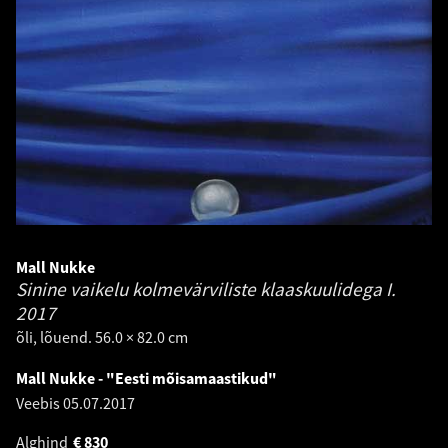
Mall Nukke
Sinine vaikelu kolmevärviliste klaaskuulidega I.
2017
õli, lõuend. 56.0 × 82.0 cm
Mall Nukke - "Eesti mõisamaastikud"
Veebis
05.07.2017
Alghind
€
830