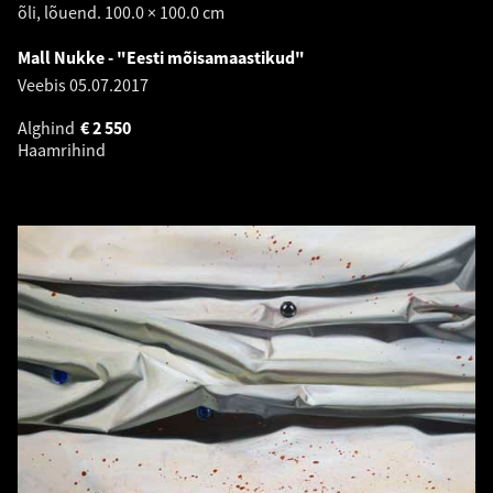
õli, lõuend. 100.0 × 100.0 cm
Mall Nukke - "Eesti mõisamaastikud"
Veebis
05.07.2017
Alghind
€
2 550
Haamrihind