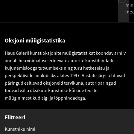
min
mee
Oksjoni müügistatistika
Haus Galerii kunstioksjonite müügistatistikat koondav arhiiv
annab hea võimaluse erinevate autorite kunstihindade
kujunemislooga tutvumiseks ning turu hetkeseisu ja
perspektiivide analüüsiks alates 1997. Aastate järgi tehtavad
päringud esitlevad oksjoneid tervikuna, autoripäringud
toovad välja üksikute kunstnike kõikide teoste
müüginimestikud alg- ja lõpphindadega.
Filtreeri
Kunstniku nimi