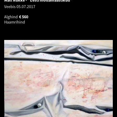
Mall Nukke - "Eesti mõisamaastikud"
Veebis
05.07.2017
Alghind
€
560
Haamrihind