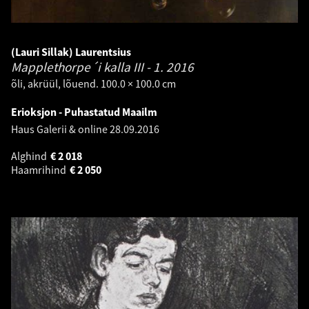
(Lauri Sillak) Laurentsius
Mapplethorpe´i kalla III - 1.
2016
õli, akrüül, lõuend. 100.0 × 100.0 cm
Erioksjon - Puhastatud Maailm
Haus Galerii & online
28.09.2016
Alghind
€
2 018
Haamrihind
€
2 050