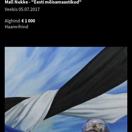
Mall Nukke - "Eesti mõisamaastikud"
Veebis
05.07.2017
Alghind
€
1 000
Haamrihind