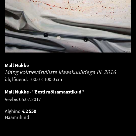
Mall Nukke
Mäng kolmevärviliste klaaskuulidega III.
2016
õli, lõuend. 100.0 × 100.0 cm
Mall Nukke - "Eesti mõisamaastikud"
Veebis
05.07.2017
Alghind
€
2 550
Haamrihind