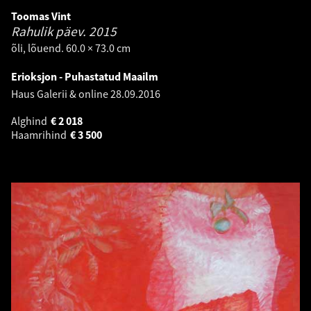
Toomas Vint
Rahulik päev.
2015
õli, lõuend. 60.0 × 73.0 cm
Erioksjon - Puhastatud Maailm
Haus Galerii & online
28.09.2016
Alghind
€
2 018
Haamrihind
€
3 500