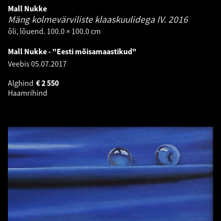
Mall Nukke
Mäng kolmevärviliste klaaskuulidega IV.
2016
õli, lõuend. 100.0 × 100.0 cm
Mall Nukke - "Eesti mõisamaastikud"
Veebis
05.07.2017
Alghind
€
2 550
Haamrihind