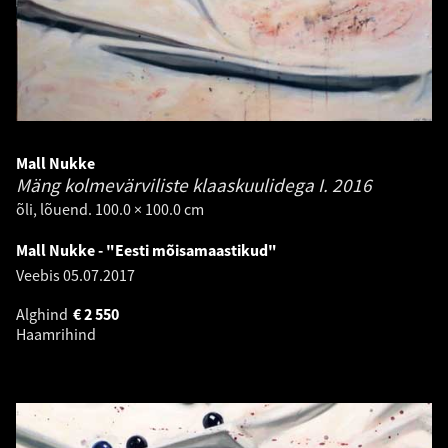
Mall Nukke
Mäng kolmevärviliste klaaskuulidega I.
2016
õli, lõuend. 100.0 × 100.0 cm
Mall Nukke - "Eesti mõisamaastikud"
Veebis
05.07.2017
Alghind
€
2 550
Haamrihind