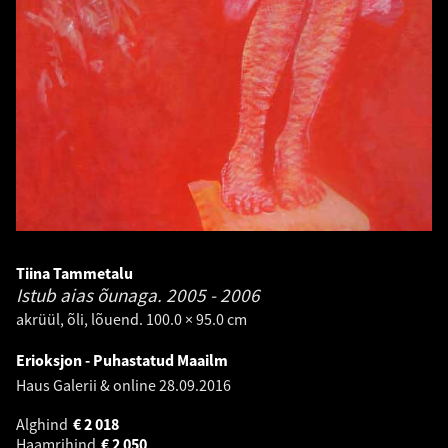
Tiina Tammetalu
Istub aias õunaga.
2005 - 2006
akrüül, õli, lõuend. 100.0 × 95.0 cm
Erioksjon - Puhastatud Maailm
Haus Galerii & online
28.09.2016
Alghind
€
2 018
Haamrihind
€
2 050