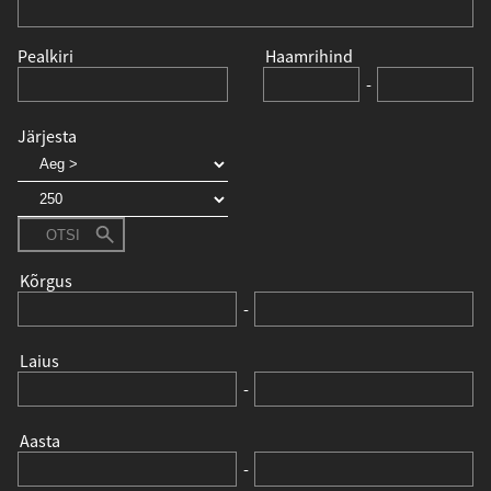
Pealkiri
Haamrihind
-
Järjesta
OTSI
Kõrgus
-
Laius
-
Aasta
-