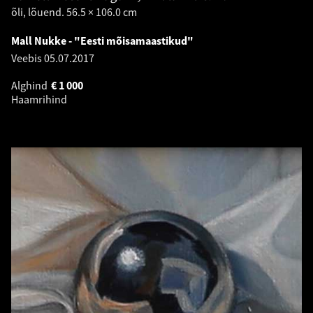
õli, lõuend. 56.5 × 106.0 cm
Mall Nukke - "Eesti mõisamaastikud"
Veebis
05.07.2017
Alghind
€
1 000
Haamrihind