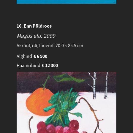
16. Enn Põldroos
Magus elu.
2009
Akrüül, õli, lõuend. 70.0 × 85.5 cm
Alghind
€
6 900
Haamrihind
€
12 300