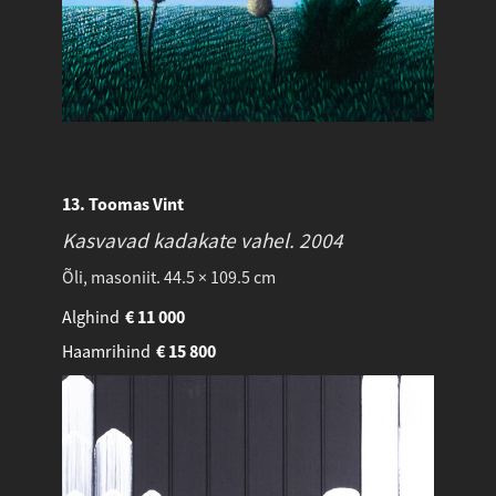
13. Toomas Vint
Kasvavad kadakate vahel.
2004
Õli, masoniit. 44.5 × 109.5 cm
Alghind
€
11 000
Haamrihind
€
15 800