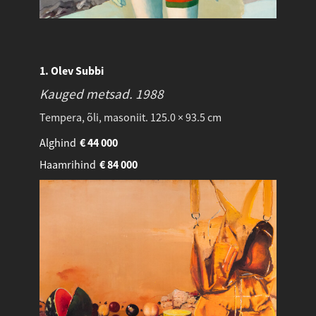
1. Olev Subbi
Kauged metsad.
1988
Tempera, õli, masoniit. 125.0 × 93.5 cm
Alghind
€
44 000
Haamrihind
€
84 000