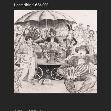
Haamrihind
€
34 000