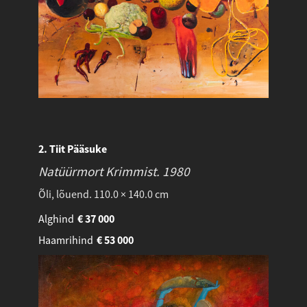
2. Tiit Pääsuke
Natüürmort Krimmist.
1980
Õli, lõuend. 110.0 × 140.0 cm
Alghind
€
37 000
Haamrihind
€
53 000