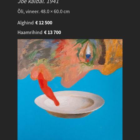
Jõe kaldal.
1941
Õli, vineer. 48.0 × 60.0 cm
Alghind
€
12 500
Haamrihind
€
13 700