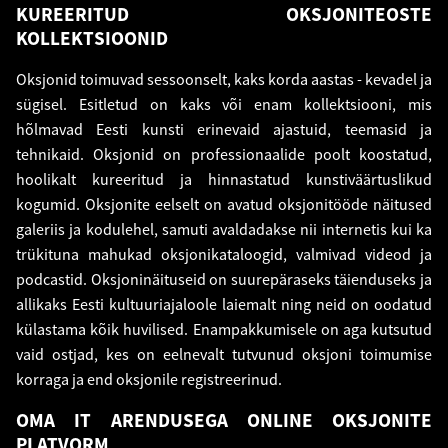
KUREERITUD OKSJONITEOSTE
KOLLEKTSIOONID
Oksjonid toimuvad sessoonselt, kaks korda aastas - kevadel ja
sügisel. Esitletud on kaks või enam kollektsiooni, mis
hõlmavad Eesti kunsti erinevaid ajastuid, teemasid ja
tehnikaid. Oksjonid on professionaalide poolt koostatud,
hoolikalt kureeritud ja hinnastatud kunstiväärtuslikud
kogumid. Oksjonite eelselt on avatud oksjonitööde näitused
galeriis ja kodulehel, samuti avaldadakse nii internetis kui ka
trükituna mahukad oksjonikataloogid, valmivad
videod ja
podcastid
. Oksjoninäituseid on suurepäraseks täienduseks ja
allikaks Eesti kultuuriajaloole laiemalt ning neid on oodatud
külastama kõik huvilised. Enampakkumisele on aga kutsutud
vaid ostjad, kes on eelnevalt tutvunud oksjoni toimumise
korraga ja end oksjonile registreerinud.
OMA IT ARENDUSEGA ONLINE OKSJONITE
PLATVORM