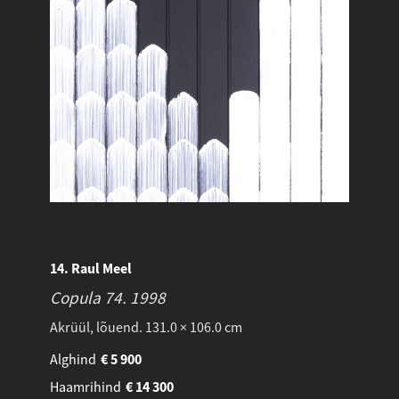
14. Raul Meel
Copula 74.
1998
Akrüül, lõuend. 131.0 × 106.0 cm
Alghind
€
5 900
Haamrihind
€
14 300