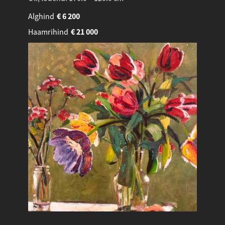
Alghind
€
6 200
Haamrihind
€
21 000