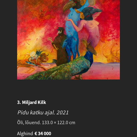
3. Miljard Kilk
Pidu katku ajal.
2021
Õli, lõuend. 133.0 × 122.0 cm
Alghind
€
34 000