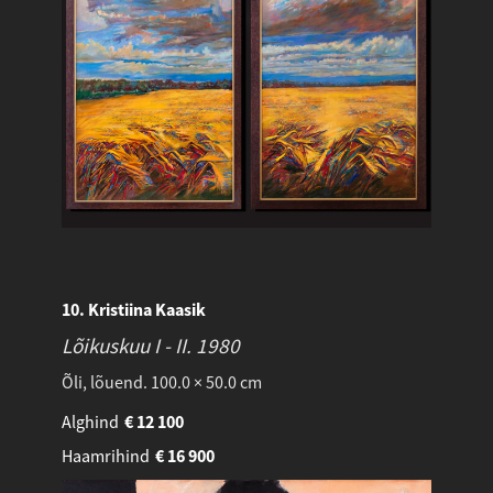
10. Kristiina Kaasik
Lõikuskuu I - II.
1980
Õli, lõuend. 100.0 × 50.0 cm
Alghind
€
12 100
Haamrihind
€
16 900