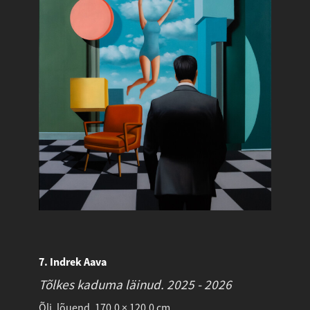
7. Indrek Aava
Tõlkes kaduma läinud.
2025 - 2026
Õli, lõuend. 170.0 × 120.0 cm