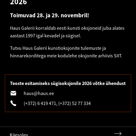
2026
Toimuvad 28. ja 29. novembril!
Haus Galerii korraldab eesti kunsti oksjoneid juba alates
aastast 1997 igal kevadel ja sügisel.
Tutvu Haus Galerii kunstioksjonite tulemuste ja
hinnarekorditega meie kodulehe oksjonite arhiivis
SIIT
.
Teoste esitamiseks sügisoksjonile 2026 võtke ühendust
haus@haus.ee
(+372) 6 419 471
,
(+372) 52 77 334
Käesolev