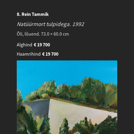
8. Rein Tammik
Natüürmort tulpidega.
1992
Õli, lõuend. 73.0 × 60.0 cm
Alghind
€
19 700
Haamrihind
€
19 700