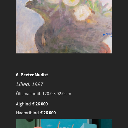
6. Peeter Mudist
Lilled.
1997
Õli, masoniit. 120.0 × 92.0 cm
Alghind
€
26 000
Haamrihind
€
26 000