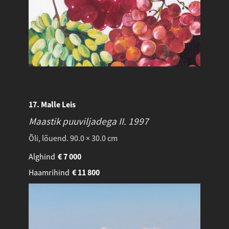
17. Malle Leis
Maastik puuviljadega II.
1997
Õli, lõuend. 90.0 × 30.0 cm
Alghind
€
7 000
Haamrihind
€
11 800