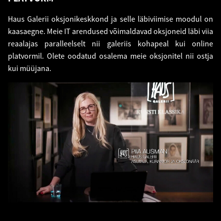
Haus Galerii oksjonikeskkond ja selle läbiviimise moodul on
kaasaegne. Meie IT arendused võimaldavad oksjoneid läbi viia
reaalajas paralleelselt nii galeriis kohapeal kui online
platvormil. Olete oodatud osalema meie oksjonitel nii ostja
kui müüjana.