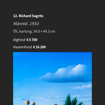
12. Richard Sagrits
Männid.
1953
Õli, kartong. 34.0 × 49.3 cm
Alghind
€
5 700
Haamrihind
€
16 200