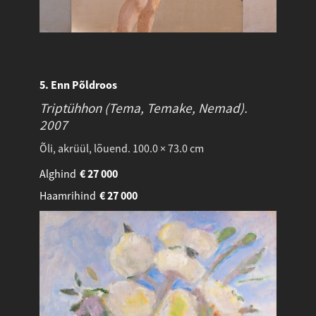
5. Enn Põldroos
Triptühhon (Tema, Temake, Nemad).
2007
Õli, akrüül, lõuend. 100.0 × 73.0 cm
Alghind
€
27 000
Haamrihind
€
27 000