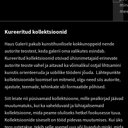
min
mee
Kureeritud kollektsioonid
Haus Galerii pakub kunstihuvilisele kokkunoppeid nende
autorite teostest, keda galerii oma valikutes esindab.
Kureeritud kollektsioonid otsivad ühisnimetajaid erinevate
autorite teoste vahel ja aitavad ka võimalikul ostjal lihtsamini
kunstis orienteeruda ja sobilike töödeni jõuda. Lähtepunkte
kollektsioonide loomisel on mitmeid, olgu need siis autorite,
ajastute, teemade, tehinkate või formaatide põhised.
Siit leiate nii püsivamaid kollektsioone, mille pealkirjad jäävad
muutumatuks, kui ka vahelduvaid ja lühiajalisemaid
kollektsioone, mida peame oluliseks hetkel fookusesse tuua.
Kollektsioonide siseselt on tööd pidevas muutumises. Kui üks
teos ostetakse, tekib selle asemel uus või lisandub miski, mida