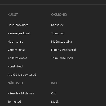
KUNST
OKSJONID
Hausi fookuses
Käesolev
Kaasaegne kunst
Toimunud
Noor kunst
Müügistatistika
Vanem kunst
Filmid / Podcastid
Kollektsioonid
Toimumise kord
Kunstnikud
Artiklid ja soovitused
NÄITUSED
INFO
Käesolev & tulemas
Ost
Toimunud
Müük