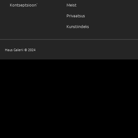
Kontseptsioon`
Meist
Privaatsus
Kunstiindeks
Haus Galerii © 2024