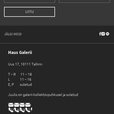
JÄLGI MEID
Haus Galerii
Uus 17, 10111 Tallinn
T – R 11 – 18
L 11 – 16
E, P suletud
Juulis on galerii kollektiivpuhkusel ja suletud
haus@haus.ee
+372 6419 471