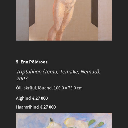
5. Enn Põldroos
Triptühhon (Tema, Temake, Nemad).
2007
Õli, akrüül, lõuend. 100.0 × 73.0 cm
Alghind
€
27 000
Haamrihind
€
27 000