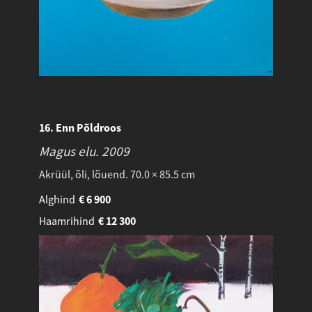
16. Enn Põldroos
Magus elu.
2009
Akrüül, õli, lõuend. 70.0 × 85.5 cm
Alghind
€
6 900
Haamrihind
€
12 300