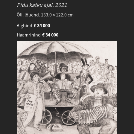
Pidu katku ajal.
2021
Õli, lõuend. 133.0 × 122.0 cm
Alghind
€
34 000
Haamrihind
€
34 000