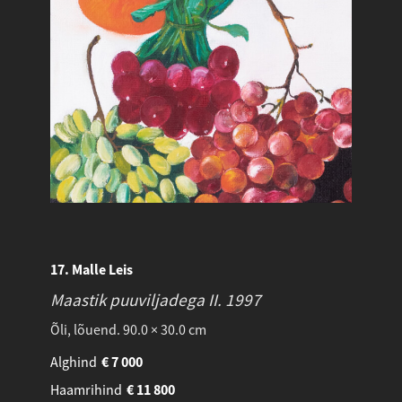
17. Malle Leis
Maastik puuviljadega II.
1997
Õli, lõuend. 90.0 × 30.0 cm
Alghind
€
7 000
Haamrihind
€
11 800