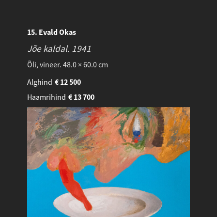
15. Evald Okas
Jõe kaldal.
1941
Õli, vineer. 48.0 × 60.0 cm
Alghind
€
12 500
Haamrihind
€
13 700