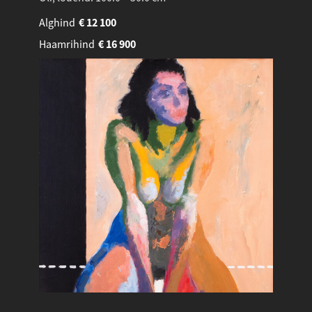
Alghind
€
12 100
Haamrihind
€
16 900