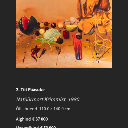
2. Tiit Pääsuke
Natüürmort Krimmist.
1980
Õli, lõuend. 110.0 × 140.0 cm
Alghind
€
37 000
Haamrihind
€
53 000