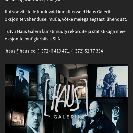
Kui soovite teile kuuluvaid kunstiteoseid Haus Galerii
oksjonite vahendusel müüa, võtke meiega aegsasti ühendust.
Tutvu Haus Galerii kunstimüügi rekordite ja statistikaga meie
oksjonite müügiarhiivis
SIIN
haus@haus.ee
,
(+372) 6 419 471
,
(+372) 52 77 334