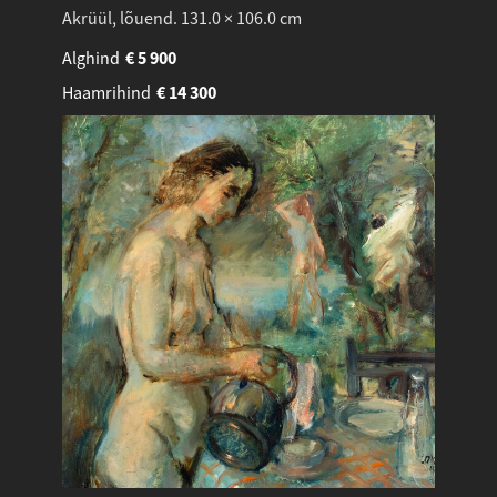
Akrüül, lõuend. 131.0 × 106.0 cm
Alghind
€
5 900
Haamrihind
€
14 300