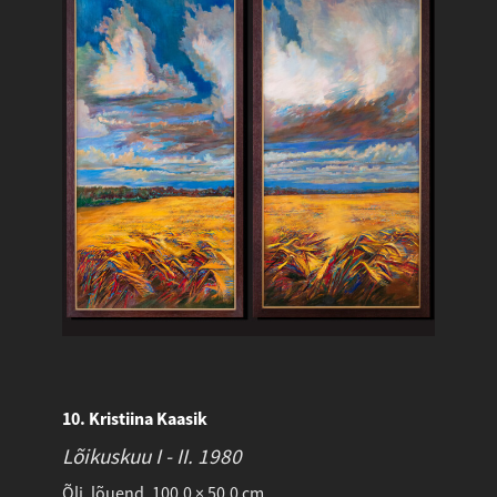
10. Kristiina Kaasik
Lõikuskuu I - II.
1980
Õli, lõuend. 100.0 × 50.0 cm