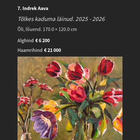
7. Indrek Aava
Tõlkes kaduma läinud.
2025 - 2026
Õli, lõuend. 170.0 × 120.0 cm
Alghind
€
6 200
Haamrihind
€
21 000