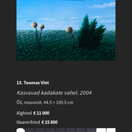
13. Toomas Vint
Kasvavad kadakate vahel.
2004
Õli, masoniit. 44.5 × 109.5 cm
Alghind
€
11 000
Haamrihind
€
15 800