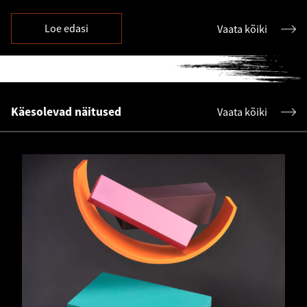
Loe edasi
Vaata kõiki
Käesolevad näitused
Vaata kõiki