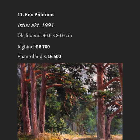
11. Enn Põldroos
Istuv akt.
1991
Õli, lõuend. 90.0 × 80.0 cm
Alghind
€
8 700
Haamrihind
€
16 500