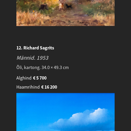
12. Richard Sagrits
Männid.
1953
Õli, kartong. 34.0 × 49.3 cm
Alghind
€
5 700
Haamrihind
€
16 200