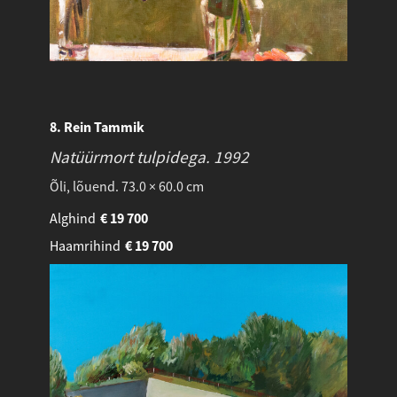
8. Rein Tammik
Natüürmort tulpidega.
1992
Õli, lõuend. 73.0 × 60.0 cm
Alghind
€
19 700
Haamrihind
€
19 700