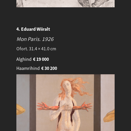
4. Eduard Wiiralt
Mon Paris.
1926
Ofort. 31.4 × 41.0 cm
Alghind
€
19 000
Haamrihind
€
30 200