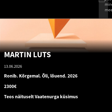
min
mee
MARTIN LUTS
13.06.2026
Ronib. Kõrgemal. Õli, lõuend. 2026
2300€
Teos näituselt Vaatenurga küsimus