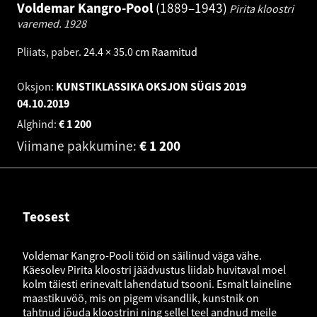
Voldemar Kangro-Pool
1889–1943
Pirita kloostri
varemed.
1928
Pliiats, paber
.
24.4 × 35.0 cm
Raamitud
Oksjon:
KUNSTIKLASSIKA OKSJON SÜGIS 2019
04.10.2019
Alghind:
€
1 200
Viimane pakkumine:
€
1 200
Teosest
Voldemar Kangro-Pooli töid on säilinud väga vähe.
Käesolev Pirita kloostri jäädvustus liidab huvitaval moel
kolm täiesti erinevalt lahendatud tsooni. Esmalt laineline
maastikuvöö, mis on pigem visandlik, kunstnik on
tahtnud jõuda kloostrini ning sellel teel andnud meile