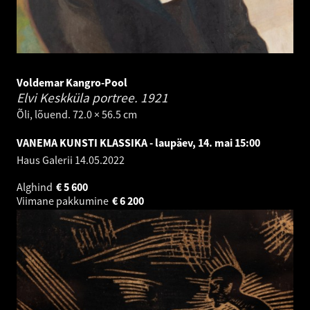
Voldemar Kangro-Pool
Elvi Keskküla portree.
1921
Õli, lõuend. 72.0 × 56.5 cm
VANEMA KUNSTI KLASSIKA - laupäev, 14. mai 15:00
Haus Galerii
14.05.2022
Alghind
€
5 600
Viimane pakkumine
€
6 200