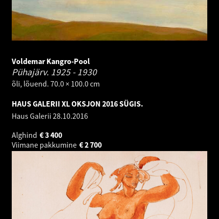
Voldemar Kangro-Pool
Pühajärv.
1925 - 1930
õli, lõuend. 70.0 × 100.0 cm
HAUS GALERII XL OKSJON 2016 SÜGIS.
Haus Galerii
28.10.2016
Alghind
€
3 400
Viimane pakkumine
€
2 700