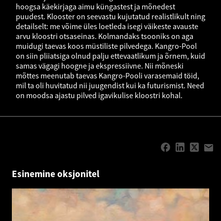
hoogsa käekirjaga aimu küngastest ja mõnedest
puudest. Klooster on seevastu kujutatud realistlikult ning
detailselt: me võime üles loetleda isegi väikeste avauste
arvu kloostri otsaseinas. Kolmandaks tsooniks on aga
muidugi taevas koos müstiliste pilvedega. Kangro-Pool
on siin pliiatsiga olnud palju ettevaatlikum ja õrnem, kuid
samas vägagi hoogne ja ekspressiivne. Nii mõneski
mõttes meenutab taevas Kangro-Pooli varasemaid töid,
mil ta oli huvitatud nii juugendist kui ka futurismist. Need
on moodsa ajastu pilved igavikulise kloostri kohal.
Esinemine oksjonitel