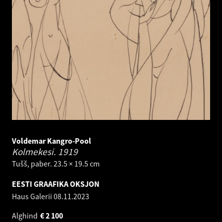
Voldemar Kangro-Pool
Kolmekesi.
1919
Tušš, paber. 23.5 × 19.5 cm
EESTI GRAAFIKA OKSJON
Haus Galerii
08.11.2023
Alghind
€
2 100