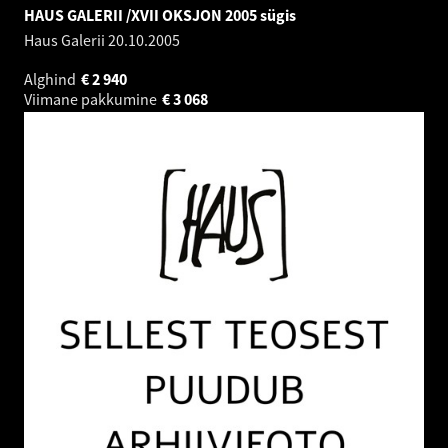
HAUS GALERII /XVII OKSJON 2005 sügis
Haus Galerii
20.10.2005
Alghind
€
2 940
Viimane pakkumine
€
3 068