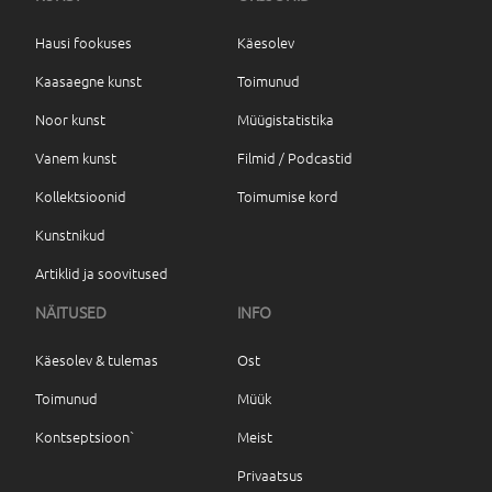
Hausi fookuses
Käesolev
Kaasaegne kunst
Toimunud
Noor kunst
Müügistatistika
Vanem kunst
Filmid / Podcastid
Kollektsioonid
Toimumise kord
Kunstnikud
Artiklid ja soovitused
NÄITUSED
INFO
Käesolev & tulemas
Ost
Toimunud
Müük
Kontseptsioon`
Meist
Privaatsus