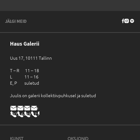
JÄLGI MEID
Haus Galerii
Uus 17, 10111 Tallinn
T – R 11 – 18
L 11 – 16
E, P suletud
Juulis on galerii kollektiivpuhkusel ja suletud
haus@haus.ee
+372 6419 471
KUNST
OKSJONID