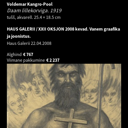
Voldemar Kangro-Pool
Daam lillekorviga.
1919
tušš, akvarell. 25.4 × 18.5 cm
HAUS GALERII / XXII OKSJON 2008 kevad. Vanem graafika
ja joonistus.
Haus Galerii
22.04.2008
Alghind
€
767
Viimane pakkumine
€
2 237