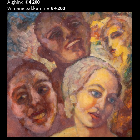
Alghind
€
4 200
Viimane pakkumine
€
4 200