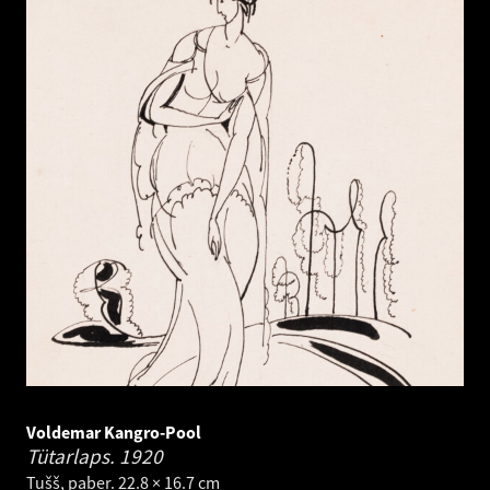
Voldemar Kangro-Pool
Tütarlaps.
1920
Tušš, paber. 22.8 × 16.7 cm