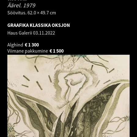
Äärel.
1979
Söövitus. 62.0 × 49.7 cm
GRAAFIKA KLASSIKA OKSJON
Haus Galerii
03.11.2022
Alghind
€
1 300
Viimane pakkumine
€
1 500