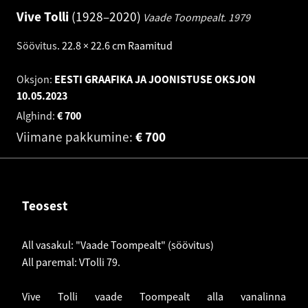
Vive Tolli
1928–2020
Vaade Toompealt.
1979
Söövitus
.
22.8 × 22.6 cm
Raamitud
Oksjon:
EESTI GRAAFIKA JA JOONISTUSE OKSJON
10.05.2023
Alghind:
€
700
Viimane pakkumine:
€
700
Teosest
All vasakul: "Vaade Toompealt" (söövitus)
All paremal: VTolli 79.
Vive Tolli vaade Toompealt alla vanalinna