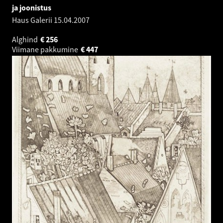
ja joonistus
Haus Galerii
15.04.2007
Alghind
€
256
Viimane pakkumine
€
447