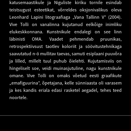
katusemaastikule ja Niguliste kiriku tornile esindab
teistsugust esteetikat, võrreldes oksjonivalikus oleva
Leonhard Lapini litograafiaga „Vana Tallinn V” (2004).
Vive Tolli on vanalinna kujutanud eelkõige inimliku
elukeskkonnana. Kunstnikule endalegi on see linn
läbinisti OMA. Vaadet pehmendab pruunikas,
retrospektiivsust taotlev koloriit ja söövitustehnikaga
saavutatud n-ö mullitav taevas, samuti esiplaani puuvõra
ja lilled, millelt tuul puhub õielehti. Kujutamisviis on
hingeliselt soe, veidi muinasjutuline, nagu kunstnikule
omane. Vive Tolli on omaks võetud eesti graafikute
„emafiguurina”, õpetajana, kelle sünniaasta oli varasem
ja kes kandis eriala edasi rasketel aegadel, tehes teed
noortele.