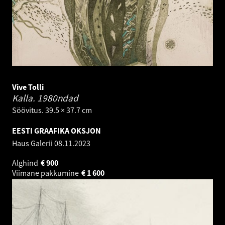
Vive Tolli
Kalla.
1980ndad
Söövitus. 39.5 × 37.7 cm
EESTI GRAAFIKA OKSJON
Haus Galerii
08.11.2023
Alghind
€
900
Viimane pakkumine
€
1 600