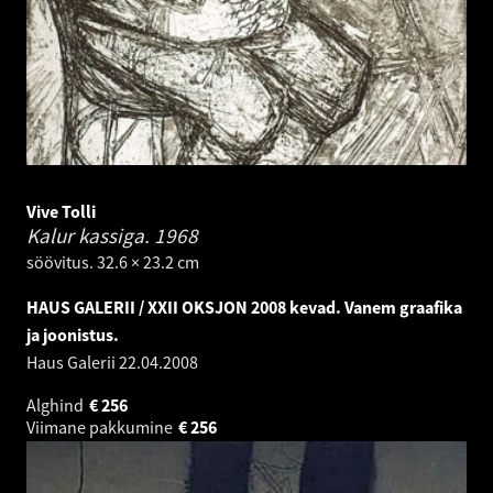
Vive Tolli
Kalur kassiga.
1968
söövitus. 32.6 × 23.2 cm
HAUS GALERII / XXII OKSJON 2008 kevad. Vanem graafika
ja joonistus.
Haus Galerii
22.04.2008
Alghind
€
256
Viimane pakkumine
€
256