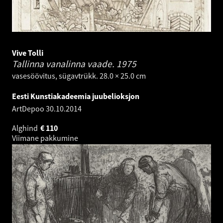
Vive Tolli
Tallinna vanalinna vaade.
1975
vasesöövitus, sügavtrükk. 28.0 × 25.0 cm
Eesti Kunstiakadeemia juubelioksjon
ArtDepoo
30.10.2014
Alghind
€
110
Viimane pakkumine