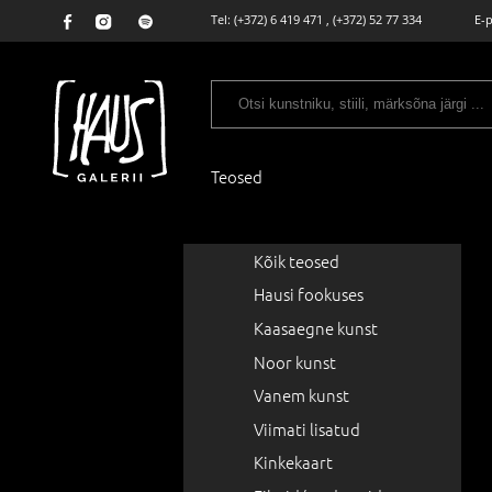
Tel:
(+372) 6 419 471
,
(+372) 52 77 334
E-
Teosed
Kõik teosed
Hausi fookuses
Kaasaegne kunst
Noor kunst
Vanem kunst
Viimati lisatud
Kinkekaart