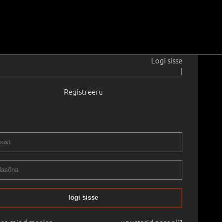
Logi sisse
|
Registreeru
–2020
7 cm
Raamitud
KLASSIKA OKSJON
03.11.2022
logi sisse
mine:
€
1 500