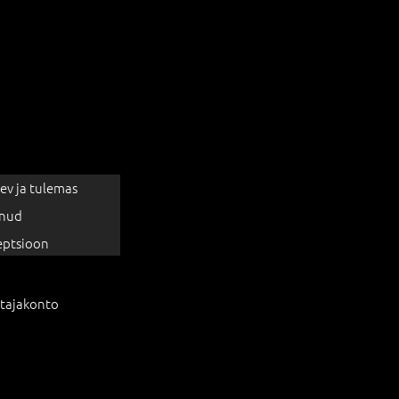
ev ja tulemas
nud
eptsioon
tajakonto