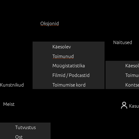
Oksjonid
Näitused
Käesolev
Toimunud
Müügistatistika
Käesol
Filmid / Podcastid
Toimu
Kunstnikud
Toimumise kord
Konts
Meist
Kasu
Tutvustus
Ost