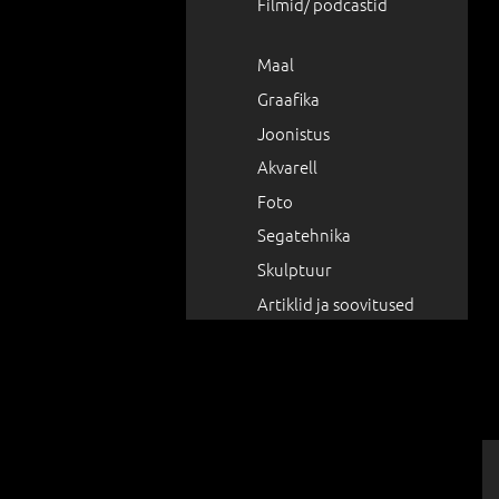
Filmid/ podcastid
Maal
Graafika
Joonistus
Akvarell
Foto
Segatehnika
Skulptuur
Artiklid ja soovitused