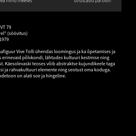
ea mind meeles
unustasid parooli?
 VT 79
rel" (söövitus)
 1979
mafiguur Vive Tolli ühendas loomingus ja ka õpetamises ja
s erinevaid põlvkondi, lähtudes kultuuri kestmise ning
st. Käesolevaski teoses võib abstraktse kujundikeele taga
isi ja rahvakultuuri elemente ning seotust oma koduga.
undetoon on alati soe ja hingeline.