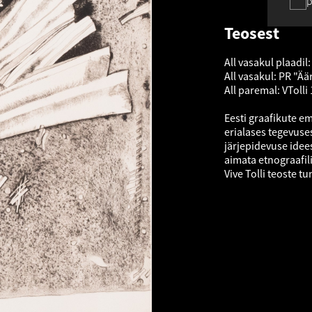
p
Teosest
All vasakul plaadil:
All vasakul: PR "Ää
All paremal: VTolli
Eesti graafikute e
erialases tegevuse
järjepidevuse idee
aimata etnograafil
Vive Tolli teoste t