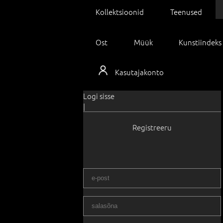
Kollektsioonid
Teenused
Ost
Müük
Kunstiindeks
Kasutajakonto
Logi sisse
|
Registreeru