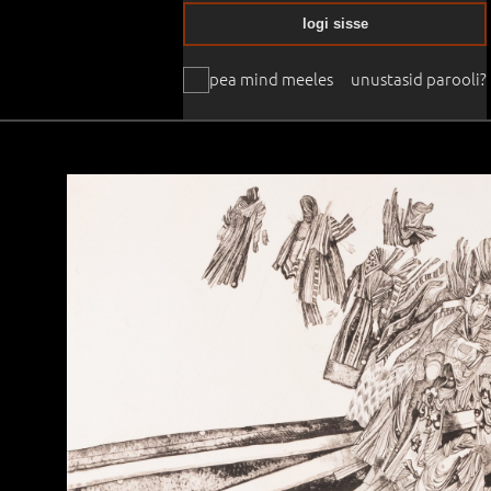
logi sisse
pea mind meeles
unustasid parooli?