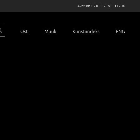
Avatud: T - R 11 - 18; L 11 - 16
Ost
Müük
Kunstiindeks
ENG