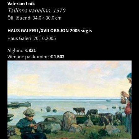
Valerian Loik
Tallinna vanalinn.
1970
Õli, lõuend. 34.0 × 30.0 cm
HAUS GALERII /XVII OKSJON 2005 sügis
Haus Galerii
20.10.2005
Alghind
€
831
Viimane pakkumine
€
1 502