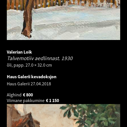
Valerian Loik
Talvemotiiv aedlinnast.
1930
õli, papp. 27.0 × 32.0 cm
Haus Galerii kevadoksjon
Haus Galerii
27.04.2018
Alghind
€
800
Viimane pakkumine
€
1 150