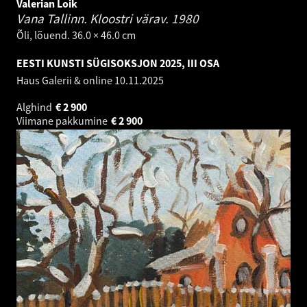
Valerian Loik
Vana Tallinn. Kloostri värav.
1980
Õli, lõuend. 36.0 × 46.0 cm
EESTI KUNSTI SÜGISOKSJON 2025, III OSA
Haus Galerii & online
10.11.2025
Alghind
€
2 900
Viimane pakkumine
€
2 900