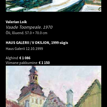
Valerian Loik
Vaade Toompeale.
1970
Õli, lõuend. 57.0 × 70.0 cm
HAUS GALERII / V OKSJON, 1999 sügis
Haus Galerii
12.10.1999
Alghind
€
1 086
Viimane pakkumine
€
1 150