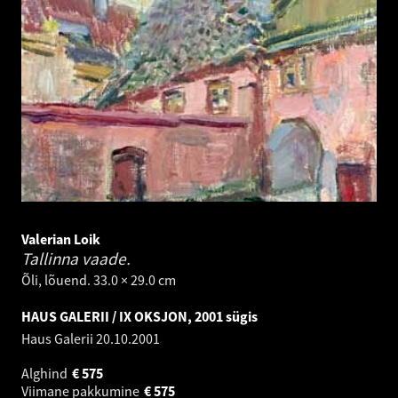
Valerian Loik
Tallinna vaade.
Õli, lõuend. 33.0 × 29.0 cm
HAUS GALERII / IX OKSJON, 2001 sügis
Haus Galerii
20.10.2001
Alghind
€
575
Viimane pakkumine
€
575