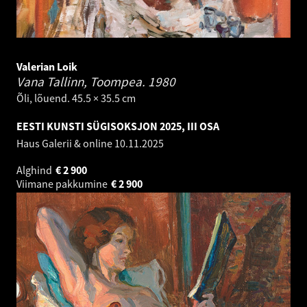
Valerian Loik
Vana Tallinn, Toompea.
1980
Õli, lõuend. 45.5 × 35.5 cm
EESTI KUNSTI SÜGISOKSJON 2025, III OSA
Haus Galerii & online
10.11.2025
Alghind
€
2 900
Viimane pakkumine
€
2 900