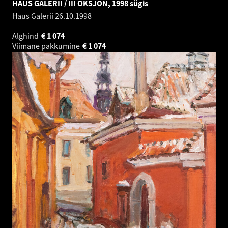
HAUS GALERII / III OKSJON, 1998 sügis
Haus Galerii
26.10.1998
Alghind
€
1 074
Viimane pakkumine
€
1 074