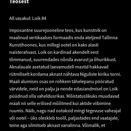
Teosest
All vasakul: Loik 84
Imposantne suurejooneline teos, kus kunstnik on
maalinud vertikaalses formaadis enda ateljeed Tallinna
Kunstihoones, kus millegi ootel on kaks alasti
naisterahvast. Loik on kardinad akendelt eest
tõmmanud, suurendades nõnda avarust ja õhurikkust.
Aknalauale asetatud laevamudeli mastid hakkavad
rütmiliselt kordama aknast nähtava Niguliste kiriku torni.
Maali alumises osas on rohkem tähelepanu pööratud
värvidele, neid on palju ja nende edasiandmisel on Loik
püüdnud olla vaheldusrikas. Mõistatuslikuks muudavad
maali nii selle erilised mõõtmed kui aktide viibimine
ruumis. Näib, nagu nad ootaksid mingi tegevuse vaheajal
või ootel – üks oleskleb toolil, paljastades end vaatajale,
teine aga silmitseb aknast vanalinna. Võimalik, et