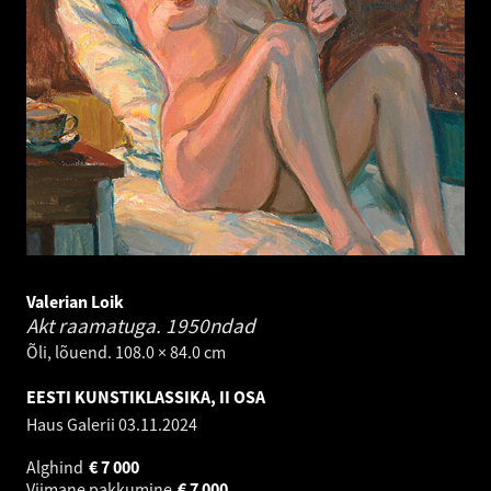
Valerian Loik
Akt raamatuga.
1950ndad
Õli, lõuend. 108.0 × 84.0 cm
EESTI KUNSTIKLASSIKA, II OSA
Haus Galerii
03.11.2024
Alghind
€
7 000
Viimane pakkumine
€
7 000