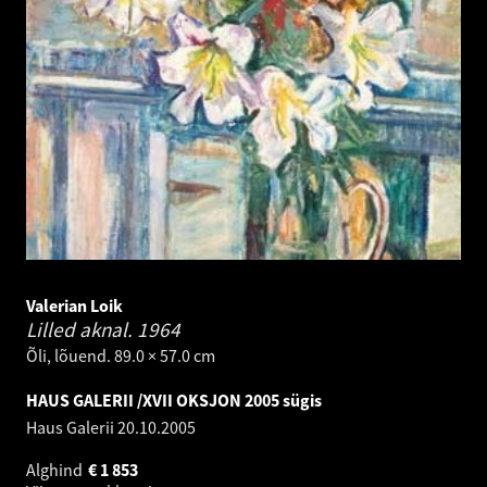
Valerian Loik
Lilled aknal.
1964
Õli, lõuend. 89.0 × 57.0 cm
HAUS GALERII /XVII OKSJON 2005 sügis
Haus Galerii
20.10.2005
Alghind
€
1 853