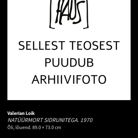
Valerian Loik
NATÜÜRMORT SIDRUNITEGA.
1970
Õli, lõuend. 89.0 × 73.0 cm