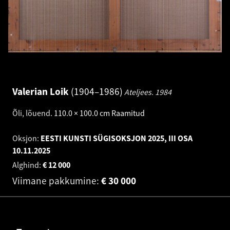
Valerian Loik
1904–1986
Ateljees.
1984
Õli, lõuend
.
110.0 × 100.0 cm
Raamitud
Oksjon:
EESTI KUNSTI SÜGISOKSJON 2025, III OSA
10.11.2025
Alghind:
€
12 000
Viimane pakkumine:
€
30 000