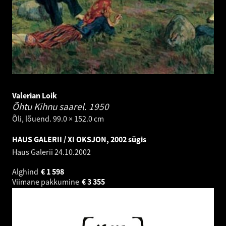
Valerian Loik
Õhtu Kihnu saarel.
1950
Õli, lõuend. 99.0 × 152.0 cm
HAUS GALERII / XI OKSJON, 2002 sügis
Haus Galerii
24.10.2002
Alghind
€
1 598
Viimane pakkumine
€
3 355