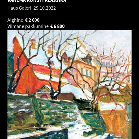
VANEMA KUNSTI KLASSIKA
Haus Galerii
29.10.2022
Alghind
€
2 600
Viimane pakkumine
€
6 800