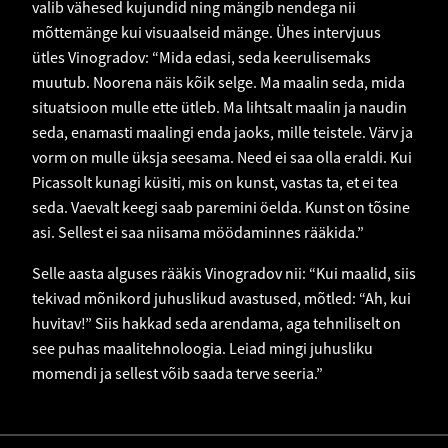
valib vähesed kujundid ning mängib nendega nii
mõttemänge kui visuaalseid mänge. Ühes intervjuus
ütles Vinogradov: “Mida edasi, seda keerulisemaks
muutub. Noorena näis kõik selge. Ma maalin seda, mida
situatsioon mulle ette ütleb. Ma lihtsalt maalin ja naudin
seda, enamasti maalingi enda jaoks, mille teistele. Värv ja
vorm on mulle üksja seesama. Need ei saa olla eraldi. Kui
Picassolt kunagi küsiti, mis on kunst, vastas ta, et ei tea
seda. Vaevalt keegi saab paremini öelda. Kunst on tõsine
asi. Sellest ei saa niisama möödaminnes rääkida.”
Selle aasta alguses rääkis Vinogradov nii: “Kui maalid, siis
tekivad mõnikord juhuslikud avastused, mõtled: “Ah, kui
huvitav!” Siis hakkad seda arendama, aga tehniliselt on
see puhas maalitehnoloogia. Leiad mingi juhusliku
momendi ja sellest võib saada terve seeria.”