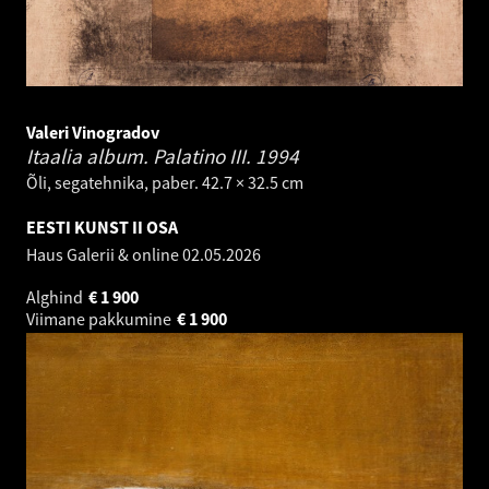
Valeri Vinogradov
Itaalia album. Palatino III.
1994
Õli, segatehnika, paber. 42.7 × 32.5 cm
EESTI KUNST II OSA
Haus Galerii & online
02.05.2026
Alghind
€
1 900
Viimane pakkumine
€
1 900