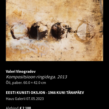
Valeri Vinogradov
Kompositsioon ringidega.
2013
Õli, paber. 60.0 × 42.0 cm
EESTI KUNSTI OKSJON - 1966 KUNI TÄNAPÄEV
Haus Galerii
07.05.2023
Alghind
€
2 100