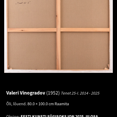
Valeri Vinogradov
1952
Tenet 25-I.
2014 - 2025
Õli, lõuend
.
80.0 × 100.0 cm
Raamita
Oksjon:
EESTI KUNSTI SÜGISOKSJON 2025, III OSA