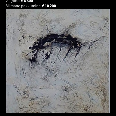
Alghind
€
6 300
Viimane pakkumine
€
10 200