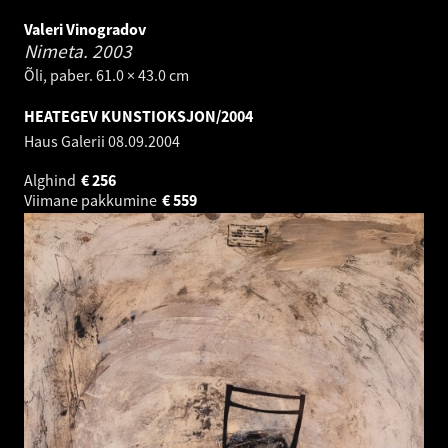
Valeri Vinogradov
Nimeta.
2003
Õli, paber. 61.0 × 43.0 cm
HEATEGEV KUNSTIOKSJON/2004
Haus Galerii
08.09.2004
Alghind
€
256
Viimane pakkumine
€
559