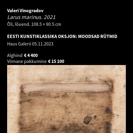
Valeri Vinogradov
Larus marinus.
2021
Õli, lõuend. 108.5 × 90.5 cm
EESTI KUNSTIKLASSIKA OKSJON: MOODSAD RÜTMID
Haus Galerii
05.11.2023
Alghind
€
4 400
Viimane pakkumine
€
15 100