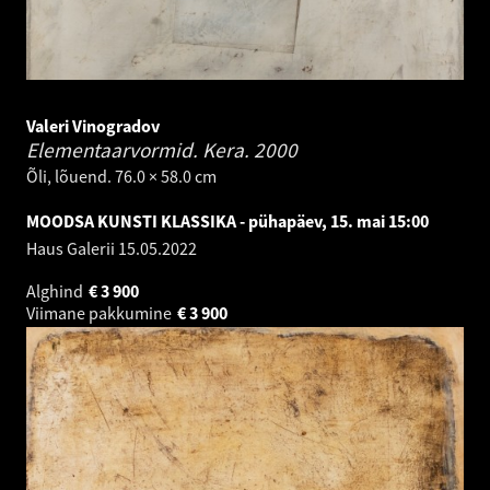
Valeri Vinogradov
Elementaarvormid. Kera.
2000
Õli, lõuend. 76.0 × 58.0 cm
MOODSA KUNSTI KLASSIKA - pühapäev, 15. mai 15:00
Haus Galerii
15.05.2022
Alghind
€
3 900
Viimane pakkumine
€
3 900