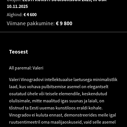
10.11.2025
Alghind:
€
4 600
Viimane pakkumine:
€
9 800
Teosest
All paremal: Valeri
Valeri Vinogradovi intellektuaalse laetusega minimalistlik
laad, kus vohava pulbitsemise asemel on elegantselt
osutatud ühele või teisele elemendile, keskendutud
olulisimale, mitte maalitud igas suunas ja laiali, on
tõstnud ta Eesti uuemas kunstiloos eraldi kohale.
Vinogradov ei kuluta ennast, demonstreerides meile igal
ruutsentimeetril oma maalijaoskuseid, vaid selle asemel