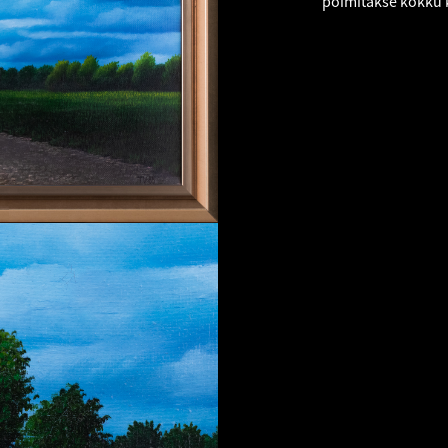
põimitakse kokku k