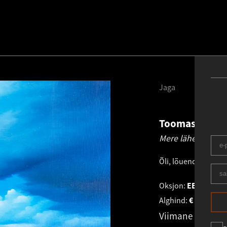
Jaga
Toomas Vint
1
Mere läheduses.
1
Õli, lõuend
.
55.0 × 7
Oksjon:
EESTI KUN
Alghind:
€
10 400
Viimane pakku