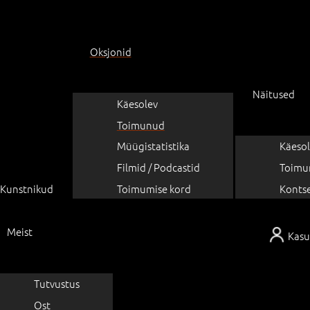
Oksjonid
Näitused
Käesolev
Toimunud
Müügistatistika
Käesol
Filmid / Podcastid
Toimu
Kunstnikud
Toimumise kord
Konts
Meist
Kasu
Tutvustus
Ost