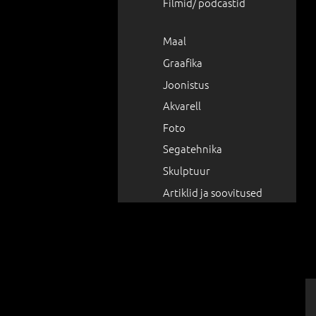
Filmid/ podcastid
Maal
Graafika
Joonistus
Akvarell
Foto
Segatehnika
Skulptuur
Artiklid ja soovitused