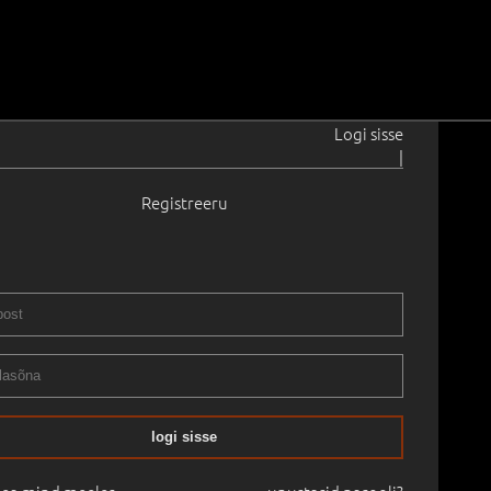
Logi sisse
|
Registreeru
944
985
0.0 cm
Raamitud
STIKLASSIKA OKSJON:
05.05.2024
logi sisse
mine:
€
30 900