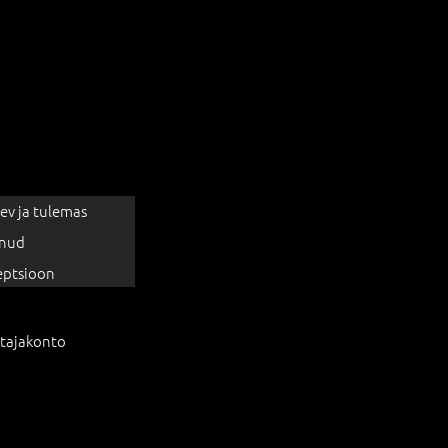
ev ja tulemas
nud
eptsioon
tajakonto