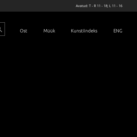
Avatud: T - R 11 - 18; L 11 - 16
Ost
Müük
Kunstiindeks
ENG