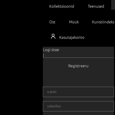
Kollektsioonid
Teenused
Ost
Müük
Kunstiindeks
Kasutajakonto
Logi sisse
|
Registreeru