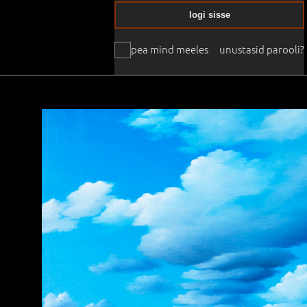
logi sisse
pea mind meeles
unustasid parooli?