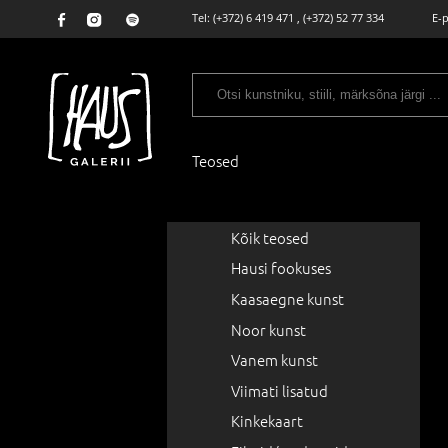
Tel:
(+372) 6 419 471
,
(+372) 52 77 334
E-
Teosed
Kõik teosed
Hausi fookuses
Kaasaegne kunst
Noor kunst
Vanem kunst
Viimati lisatud
Kinkekaart