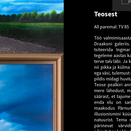
p
Teosest
All paremal: TV 85
Töö valmimisaasta
Draakoni galeriis
tsiteerida Ingma
tegeleme aastas k
terve talv läbi. Ja
nii pikka ja külma
ega väsi, tulemust 
pildis midagi huvit
Teose pealkiri a
mere lähedust, mi
säärast, et tajume
enda elu on sam
maakodus Pärnuma
illusionismini küü
natuurist. Tema 
pärinevat värvid