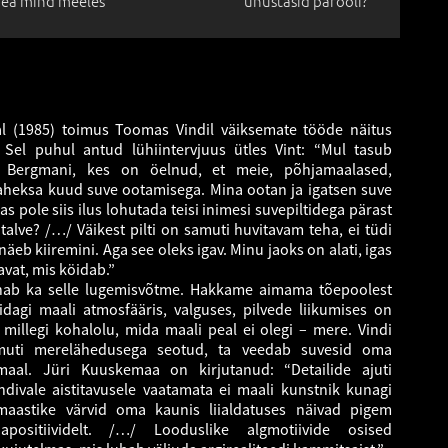
ea mind meeles
unustasid parooli?
l (1985) toimus Toomas Vindil väiksemate tööde näitus
. Sel puhul antud lühiintervjuus ütles Vint: “Mul tasub
r Bergmani, kes on öelnud, et meie, põhjamaalased,
aheksa kuud suve ootamisega. Mina ootan ja igatsen suve
 kas pole siis ilus lohutada teisi inimesi suvepiltidega pärast
 talve? /…/ Väikest pilti on samuti huvitavam teha, ei tüdi
näeb kiiremini. Aga see oleks igav. Minu jaoks on alati, igas
avat, mis köidab.”
nnab ka selle lugemisvõtme. Hakkame aimama tõepoolest
dagi maali atmosfääris, valguses, pilvede liikumises on
 millegi kohalolu, mida maali peal ei olegi – mere. Vindi
uti merelähedusega seotud, ta veedab suvesid oma
al. Jüri Kuuskemaa on kirjutanud: “Detailide ajuti
ndivale aistitavusele vaatamata ei maali kunstnik kunagi
maastike värvid oma kaunis liialdatuses näivad pigem
iapositiividelt. /…/ Looduslike algmotiivide osised