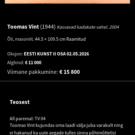
Toomas Vint
1944
Kasvavad kadakate vahel.
2004
Õli, masoniit
.
44.5 × 109.5 cm
Raamitud
Oksjon:
EESTI KUNST II OSA
02.05.2026
Alghind:
€
11 000
Viimane pakkumine:
€
15 800
Teosest
All paremal: TV 04
Toomas Vint kujundas oma laadi välja juba varakult ning
ei hakanud ka uute aegade tulles sinna põhimõttelisi