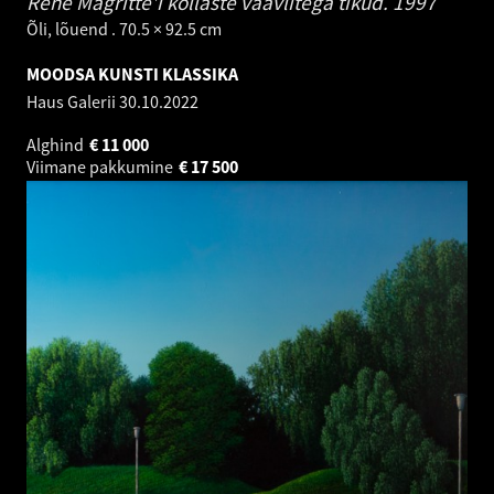
Rene Magritte'i kollaste väävlitega tikud.
1997
Õli, lõuend . 70.5 × 92.5 cm
MOODSA KUNSTI KLASSIKA
Haus Galerii
30.10.2022
Alghind
€
11 000
Viimane pakkumine
€
17 500