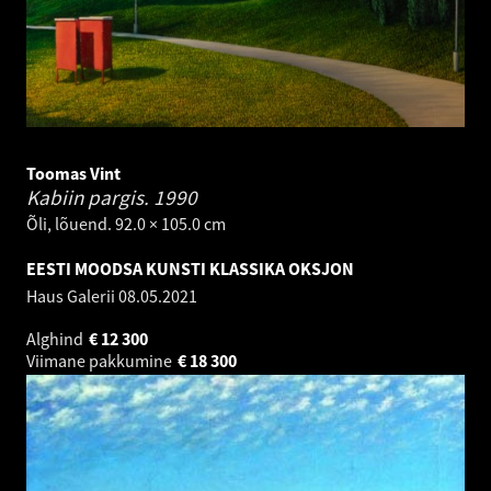
Toomas Vint
Kabiin pargis.
1990
Õli, lõuend. 92.0 × 105.0 cm
EESTI MOODSA KUNSTI KLASSIKA OKSJON
Haus Galerii
08.05.2021
Alghind
€
12 300
Viimane pakkumine
€
18 300