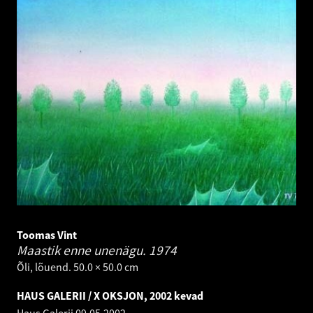
Toomas Vint
Maastik enne unenägu.
1974
Õli, lõuend. 50.0 × 50.0 cm
HAUS GALERII / X OKSJON, 2002 kevad
Haus Galerii
09.05.2002