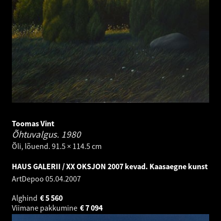
Toomas Vint
Õhtuvalgus.
1980
Õli, lõuend. 91.5 × 114.5 cm
HAUS GALERII / XX OKSJON 2007 kevad. Kaasaegne kunst
ArtDepoo
05.04.2007
Alghind
€
5 560
Viimane pakkumine
€
7 094