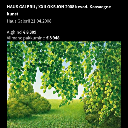
HAUS GALERII / XXII OKSJON 2008 kevad. Kaasaegne
kunst
Haus Galerii
21.04.2008
Alghind
€
8 309
Viimane pakkumine
€
8 948