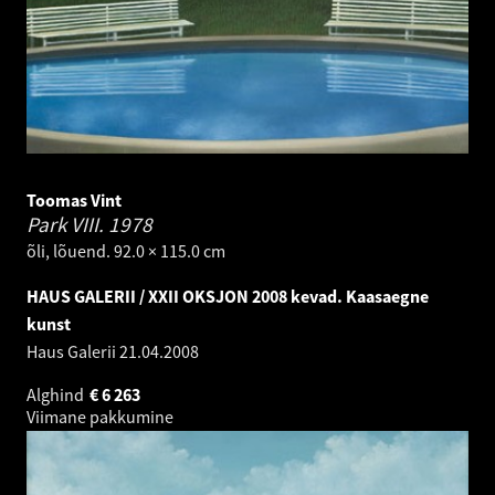
Toomas Vint
Park VIII.
1978
õli, lõuend. 92.0 × 115.0 cm
HAUS GALERII / XXII OKSJON 2008 kevad. Kaasaegne
kunst
Haus Galerii
21.04.2008
Alghind
€
6 263
Viimane pakkumine