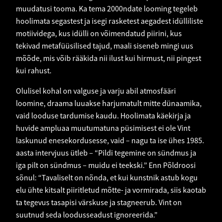
muudatusi tooma. Ka tema 2000ndate looming tegeleb
hoolimata segastest ja isegi rasketest aegadest idülliliste
motiividega, kus idülli on võimendatud piirini, kus
tekivad metafüüsilised tajud, maali siseneb mingi uus
mõõde, mis võib rääkida nii ilust kui hirmust, nii pingest
kui rahust.
Olulisel kohal on valguse ja varju abil atmosfääri
loomine, draama luuakse harjumatult mitte dünaamika,
vaid looduse tardumise kaudu. Hoolimata käekirja ja
huvide ampluaa muutumatuna püsimisest ei ole Vint
laskunud enesekordusesse, vaid – nagu ta ise ühes 1985.
aasta intervjuus ütleb – “Pildi tegemine on sündmus ja
iga pilt on sündmus – muidu ei teekski.” Enn Põldroosi
sõnul: “Tavaliselt on nõnda, et kui kunstnik astub kogu
elu ühte kitsalt piiritletud mõtte- ja vormirada, siis kaotab
ta tegevus tasapisi värskuse ja stagneerub. Vint on
suutnud seda loodusseadust ignoreerida.”