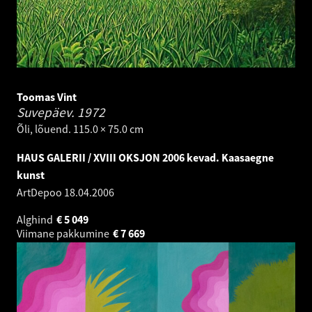
Toomas Vint
Suvepäev.
1972
Õli, lõuend. 115.0 × 75.0 cm
HAUS GALERII / XVIII OKSJON 2006 kevad. Kaasaegne
kunst
ArtDepoo
18.04.2006
Alghind
€
5 049
Viimane pakkumine
€
7 669