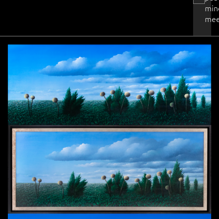
min
mee