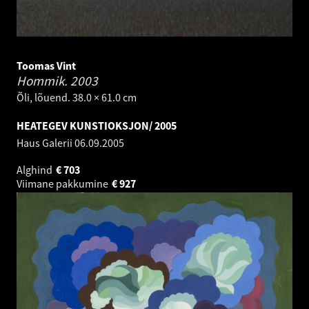
Toomas Vint
Hommik.
2003
Õli, lõuend. 38.0 × 61.0 cm
HEATEGEV KUNSTIOKSJON/ 2005
Haus Galerii
06.09.2005
Alghind
€
703
Viimane pakkumine
€
927