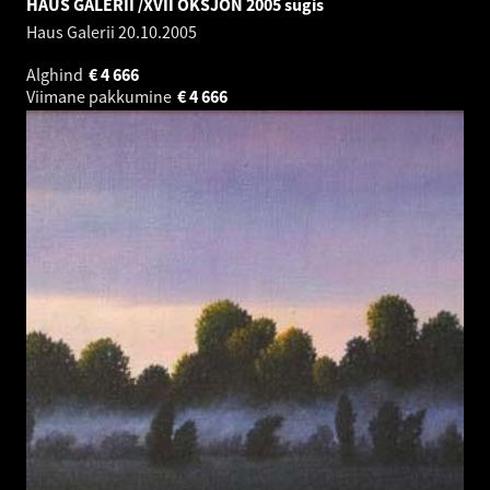
HAUS GALERII /XVII OKSJON 2005 sügis
Haus Galerii
20.10.2005
Alghind
€
4 666
Viimane pakkumine
€
4 666