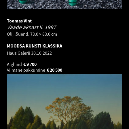
Toomas Vint
Vaade aknast II.
1997
Õli, lõuend. 73.0 × 83.0 cm
MOODSA KUNSTI KLASSIKA
Haus Galerii
30.10.2022
Alghind
€
9 700
Viimane pakkumine
€
20 500