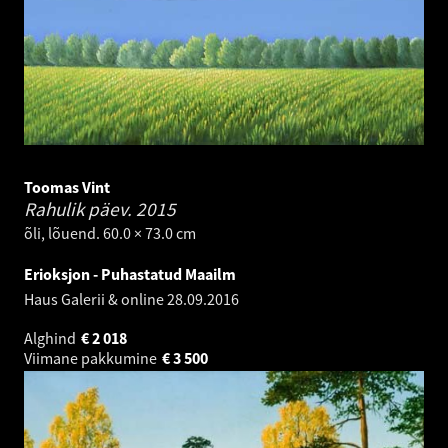
Toomas Vint
Rahulik päev.
2015
õli, lõuend. 60.0 × 73.0 cm
Erioksjon - Puhastatud Maailm
Haus Galerii & online
28.09.2016
Alghind
€
2 018
Viimane pakkumine
€
3 500