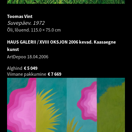
Toomas Vint
Suvepäev.
1972
Õli, lõuend. 115.0 × 75.0 cm
HAUS GALERII / XVIII OKSJON 2006 kevad. Kaasaegne
kunst
ArtDepoo
18.04.2006
Alghind
€
5 049
Viimane pakkumine
€
7 669