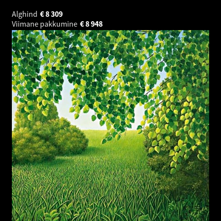
Alghind
€
8 309
Viimane pakkumine
€
8 948