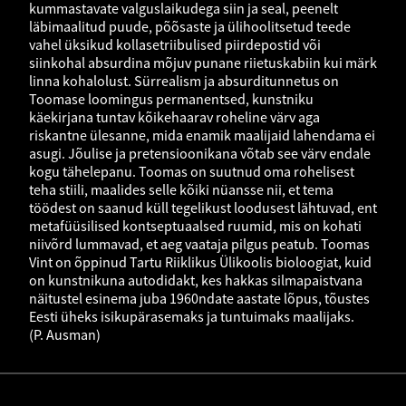
kummastavate valguslaikudega siin ja seal, peenelt
läbimaalitud puude, põõsaste ja ülihoolitsetud teede
vahel üksikud kollasetriibulised piirdepostid või
siinkohal absurdina mõjuv punane riietuskabiin kui märk
linna kohalolust. Sürrealism ja absurditunnetus on
Toomase loomingus permanentsed, kunstniku
käekirjana tuntav kõikehaarav roheline värv aga
riskantne ülesanne, mida enamik maalijaid lahendama ei
asugi. Jõulise ja pretensioonikana võtab see värv endale
kogu tähelepanu. Toomas on suutnud oma rohelisest
teha stiili, maalides selle kõiki nüansse nii, et tema
töödest on saanud küll tegelikust loodusest lähtuvad, ent
metafüüsilised kontseptuaalsed ruumid, mis on kohati
niivõrd lummavad, et aeg vaataja pilgus peatub. Toomas
Vint on õppinud Tartu Riiklikus Ülikoolis bioloogiat, kuid
on kunstnikuna autodidakt, kes hakkas silmapaistvana
näitustel esinema juba 1960ndate aastate lõpus, tõustes
Eesti üheks isikupärasemaks ja tuntuimaks maalijaks.
(P. Ausman)