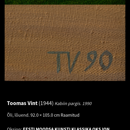
Toomas Vint
1944
Kabiin pargis.
1990
Õli, lõuend
.
92.0 × 105.0 cm
Raamitud
Oksjon:
EESTI MOODSA KUNSTI KLASSIKA OKSJON