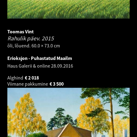
Toomas Vint
Rahulik päev.
2015
õli, lõuend. 60.0 × 73.0 cm
Erioksjon - Puhastatud Maailm
Haus Galerii & online
28.09.2016
Alghind
€
2 018
Viimane pakkumine
€
3 500