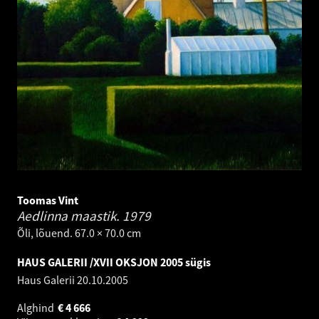
Toomas Vint
Aedlinna maastik.
1979
Õli, lõuend. 67.0 × 70.0 cm
HAUS GALERII /XVII OKSJON 2005 sügis
Haus Galerii
20.10.2005
Alghind
€
4 666