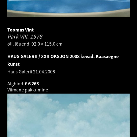
Toomas Vint
Park VIII.
1978
õli, lõuend. 92.0 × 115.0 cm
HAUS GALERII / XXII OKSJON 2008 kevad. Kaasaegne
kunst
Haus Galerii
21.04.2008
Alghind
€
6 263
Viimane pakkumine