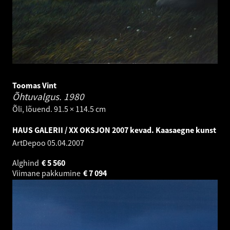
Toomas Vint
Õhtuvalgus.
1980
Õli, lõuend. 91.5 × 114.5 cm
HAUS GALERII / XX OKSJON 2007 kevad. Kaasaegne kunst
ArtDepoo
05.04.2007
Alghind
€
5 560
Viimane pakkumine
€
7 094