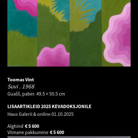
Toomas Vint
Suvi .
1968
Guašš, paber. 49.5 × 50.5 cm
LISAARTIKLEID 2025 KEVADOKSJONILE
Haus Galerii & online
01.10.2025
Alghind
€
5 600
Viimane pakkumine
€
5 600