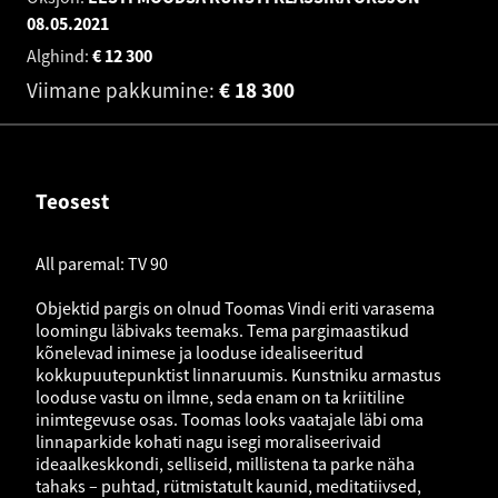
08.05.2021
Alghind:
€
12 300
Viimane pakkumine:
€
18 300
Teosest
All paremal: TV 90
Objektid pargis on olnud Toomas Vindi eriti varasema
loomingu läbivaks teemaks. Tema pargimaastikud
kõnelevad inimese ja looduse idealiseeritud
kokkupuutepunktist linnaruumis. Kunstniku armastus
looduse vastu on ilmne, seda enam on ta kriitiline
inimtegevuse osas. Toomas looks vaatajale läbi oma
linnaparkide kohati nagu isegi moraliseerivaid
ideaalkeskkondi, selliseid, millistena ta parke näha
tahaks – puhtad, rütmistatult kaunid, meditatiivsed,