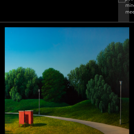
min
mee