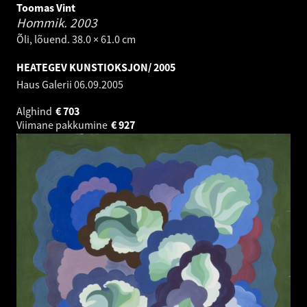
Toomas Vint
Hommik.
2003
Õli, lõuend. 38.0 × 61.0 cm
HEATEGEV KUNSTIOKSJON/ 2005
Haus Galerii
06.09.2005
Alghind
€
703
Viimane pakkumine
€
927