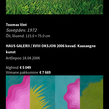
Toomas Vint
Suvepäev.
1972
Õli, lõuend. 115.0 × 75.0 cm
HAUS GALERII / XVIII OKSJON 2006 kevad. Kaasaegne
kunst
ArtDepoo
18.04.2006
Alghind
€
5 049
Viimane pakkumine
€
7 669