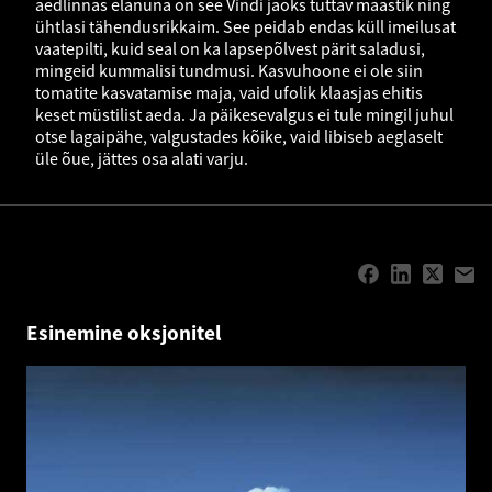
aedlinnas elanuna on see Vindi jaoks tuttav maastik ning
ühtlasi tähendusrikkaim. See peidab endas küll imeilusat
vaatepilti, kuid seal on ka lapsepõlvest pärit saladusi,
mingeid kummalisi tundmusi. Kasvuhoone ei ole siin
tomatite kasvatamise maja, vaid ufolik klaasjas ehitis
keset müstilist aeda. Ja päikesevalgus ei tule mingil juhul
otse lagaipähe, valgustades kõike, vaid libiseb aeglaselt
üle õue, jättes osa alati varju.
Esinemine oksjonitel