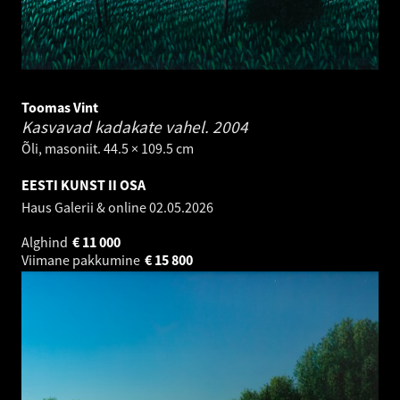
Toomas Vint
Kasvavad kadakate vahel.
2004
Õli, masoniit. 44.5 × 109.5 cm
EESTI KUNST II OSA
Haus Galerii & online
02.05.2026
Alghind
€
11 000
Viimane pakkumine
€
15 800