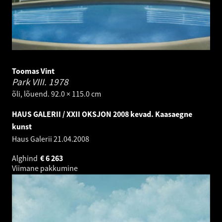
Toomas Vint
Park VIII.
1978
õli, lõuend. 92.0 × 115.0 cm
HAUS GALERII / XXII OKSJON 2008 kevad. Kaasaegne
kunst
Haus Galerii
21.04.2008
Alghind
€
6 263
Viimane pakkumine