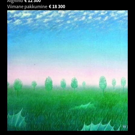
Alghind
€
12 300
Viimane pakkumine
€
18 300