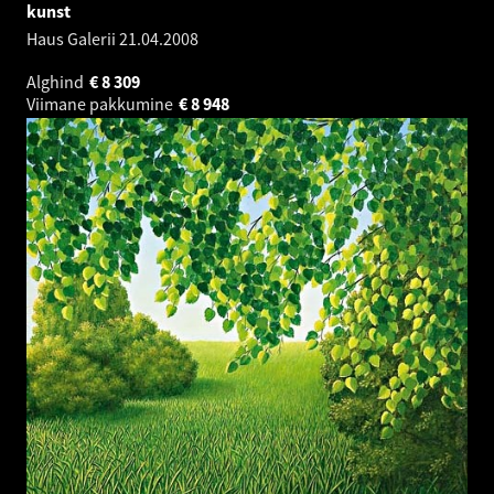
kunst
Haus Galerii
21.04.2008
Alghind
€
8 309
Viimane pakkumine
€
8 948