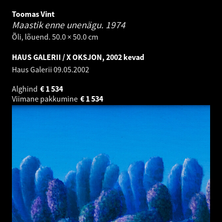
Toomas Vint
Maastik enne unenägu.
1974
Õli, lõuend. 50.0 × 50.0 cm
HAUS GALERII / X OKSJON, 2002 kevad
Haus Galerii
09.05.2002
Alghind
€
1 534
Viimane pakkumine
€
1 534