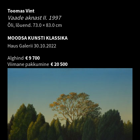
Toomas Vint
Vaade aknast II.
1997
Õli, lõuend. 73.0 × 83.0 cm
MOODSA KUNSTI KLASSIKA
Haus Galerii
30.10.2022
Alghind
€
9 700
Viimane pakkumine
€
20 500