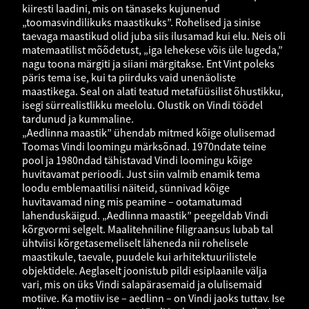
kiiresti laadini, mis on tänaseks kujunenud
„toomasvindilikuks maastikuks”. Rohelised ja sinise
taevaga maastikud olid juba siis ilusamad kui elu. Neis oli
matemaatilist mõõdetust, „iga lehekese võis üle lugeda,”
nagu toona märgiti ja siiani märgitakse. Ent Vint poleks
päris tema ise, kui ta piirduks vaid unenäoliste
maastikega. Seal on alati teatud metafüüsilist õhustikku,
isegi sürrealistlikku meelolu. Olustik on Vindi töödel
tardunud ja kummaline.
„Aedlinna maastik” ühendab mitmed kõige olulisemad
Toomas Vindi loomingu märksõnad. 1970ndate teine
pool ja 1980ndad tähistavad Vindi loomingu kõige
huvitavamat perioodi. Just siin valmib enamik tema
loodu emblemaatilisi näiteid, sünnivad kõige
huvitavamad ning mis peamine – ootamatumad
lahenduskäigud. „Aedlinna maastik” peegeldab Vindi
kõrgvormi selgelt. Maalitehniline filigraansus lubab tal
ühtviisi kõrgetasemeliselt läheneda nii rohelisele
maastikule, taevale, puudele kui arhitektuurilistele
objektidele. Aeglaselt joonistub pildi esiplaanile välja
vari, mis on üks Vindi salapärasemaid ja olulisemaid
motiive. Ka motiiv ise – aedlinn – on Vindi jaoks tuttav. Ise