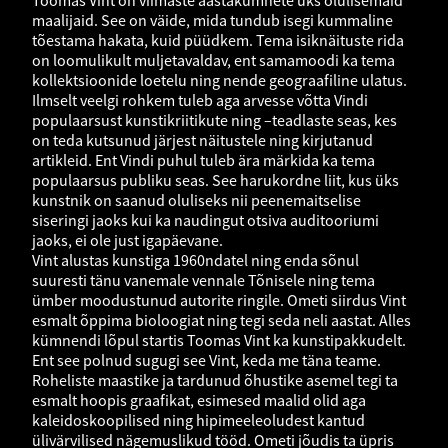
Toomas Vint on viimaste aastakümnete üks olulisemaid
maalijaid. See on väide, mida tundub isegi kummaline
tõestama hakata, kuid püüdkem. Tema isiknäituste rida
on loomulikult muljetavaldav, ent samamoodi ka tema
kollektsioonide loetelu ning nende geograafiline ulatus.
Ilmselt veelgi rohkem tuleb aga arvesse võtta Vindi
populaarsust kunstikriitikute ning –teadlaste seas, kes
on teda kutsunud järjest näitustele ning kirjutanud
artikleid. Ent Vindi puhul tuleb ära märkida ka tema
populaarsus publiku seas. See harukordne liit, kus üks
kunstnik on saanud oluliseks nii peenemaitselise
siseringi jaoks kui ka naudingut otsiva auditooriumi
jaoks, ei ole just igapäevane.
Vint alustas kunstiga 1960ndatel ning enda sõnul
suuresti tänu vanemale vennale Tõnisele ning tema
ümber moodustunud autorite ringile. Ometi siirdus Vint
esmalt õppima bioloogiat ning tegi seda neli aastat. Alles
kümnendi lõpul startis Toomas Vint ka kunstipakkudelt.
Ent see polnud sugugi see Vint, keda me täna teame.
Roheliste maastike ja tardunud õhustike asemel tegi ta
esmalt hoopis graafikat, esimesed maalid olid aga
kaleidoskoopilised ning hipimeeleoludest kantud
ülivärvilised nägemuslikud tööd. Ometi jõudis ta üpris