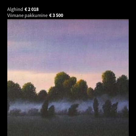
Alghind
€
2 018
Viimane pakkumine
€
3 500