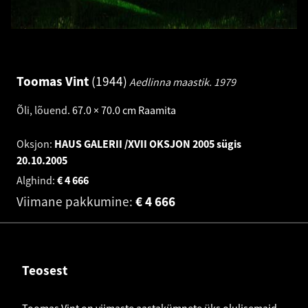
Toomas Vint
1944
Aedlinna maastik.
1979
Õli, lõuend
.
67.0 × 70.0 cm
Raamita
Oksjon:
HAUS GALERII /XVII OKSJON 2005 sügis
20.10.2005
Alghind:
€
4 666
Viimane pakkumine:
€
4 666
Teosest