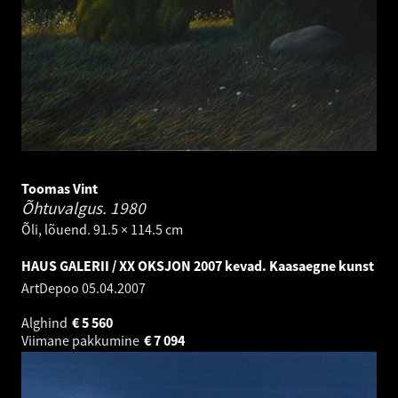
Toomas Vint
Õhtuvalgus.
1980
Õli, lõuend. 91.5 × 114.5 cm
HAUS GALERII / XX OKSJON 2007 kevad. Kaasaegne kunst
ArtDepoo
05.04.2007
Alghind
€
5 560
Viimane pakkumine
€
7 094