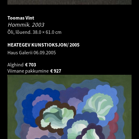
Toomas Vint
Hommik.
2003
Õli, lõuend. 38.0 × 61.0 cm
HEATEGEV KUNSTIOKSJON/ 2005
Haus Galerii
06.09.2005
Alghind
€
703
Viimane pakkumine
€
927