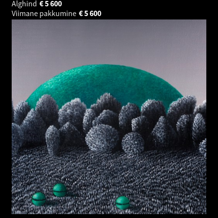
Alghind
€
5 600
Viimane pakkumine
€
5 600