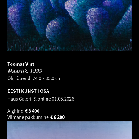
Toomas Vint
Maastik.
1999
Õli, lõuend. 24.0 × 35.0 cm
EESTI KUNST I OSA
Haus Galerii & online
01.05.2026
Alghind
€
3 400
Viimane pakkumine
€
6 200