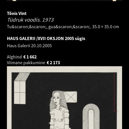
Tõnis Vint
Tüdruk voodis.
1973
Tu&scaron;&scaron;, gua&scaron;&scaron;. 35.0 × 35.0 cm
HAUS GALERII /XVII OKSJON 2005 sügis
Haus Galerii
20.10.2005
Alghind
€
1 662
Viimane pakkumine
€
2 173