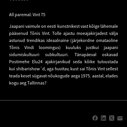
All paremal: Vint 75
Jaapani vaimule on eesti kunstnikest vast kõige lähemale
pääsenud Tõnis Vint. Tolle ajastu moeajakirjadest välja
astunud trendikas ideaalnaine (järjekordne omataoline
Tõnis Vindi loomingus) kuuluks justkui jaapani
sidumiskultuuri subkultuuri. Tänapäeval oskavad
Postimehe Elu24 ajakirjanikud seda kõike tutvustada
kui shibarishow´d, aga huvitav, kust sai Tõnis Vint sellest
teada keset sügavat nõukogude aega 1975. aastal, elades
kogu aeg Tallinnas?