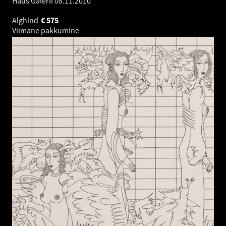
Haus Galerii
08.11.2010
Alghind
€
575
Viimane pakkumine