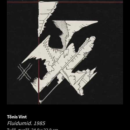
Tõnis Vint
Fluidumid.
1985
Tušš, guašš. 24.0 × 22.0 cm