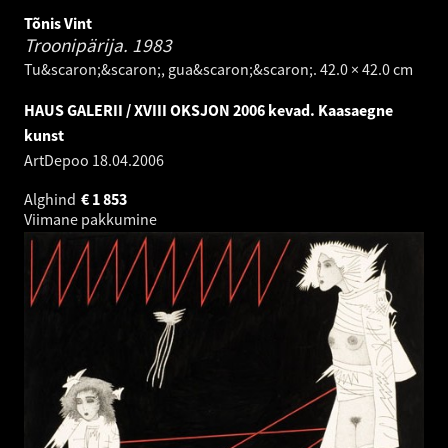
Tõnis Vint
Troonipärija.
1983
Tu&scaron;&scaron;, gua&scaron;&scaron;. 42.0 × 42.0 cm
HAUS GALERII / XVIII OKSJON 2006 kevad. Kaasaegne
kunst
ArtDepoo
18.04.2006
Alghind
€
1 853
Viimane pakkumine