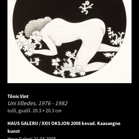
Tõnis Vint
Uni lilledes.
1976 - 1982
tušš, guašš. 20.3 × 20.3 cm
HAUS GALERII / XXII OKSJON 2008 kevad. Kaasaegne
kunst
Haus Galerii
21.04.2008