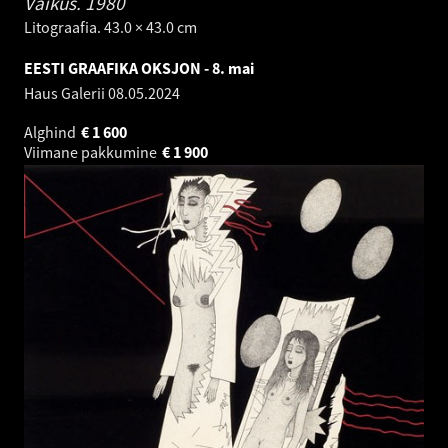
Vaikus.
1980
Litograafia. 43.0 × 43.0 cm
EESTI GRAAFIKA OKSJON - 8. mai
Haus Galerii
08.05.2024
Alghind
€
1 600
Viimane pakkumine
€
1 900