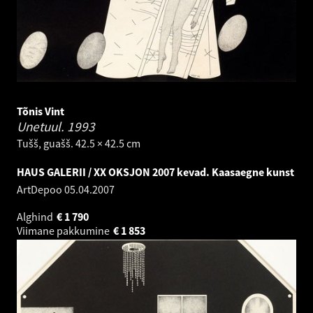
Tõnis Vint
Unetuul.
1993
Tušš, guašš. 42.5 × 42.5 cm
HAUS GALERII / XX OKSJON 2007 kevad. Kaasaegne kunst
ArtDepoo
05.04.2007
Alghind
€
1 790
Viimane pakkumine
€
1 853