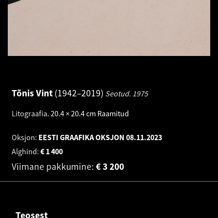
Tõnis Vint
1942–2019
Seotud.
1975
Litograafia
.
20.4 × 20.4 cm
Raamitud
Oksjon:
EESTI GRAAFIKA OKSJON
08.11.2023
Alghind:
€
1 400
Viimane pakkumine:
€
3 200
Teosest