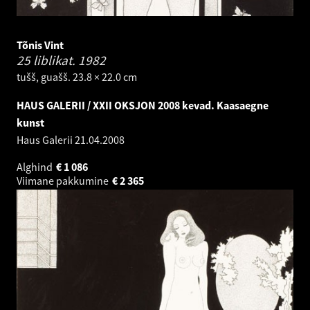
Tõnis Vint
25 liblikat.
1982
tušš, guašš. 23.8 × 22.0 cm
HAUS GALERII / XXII OKSJON 2008 kevad. Kaasaegne
kunst
Haus Galerii
21.04.2008
Alghind
€
1 086
Viimane pakkumine
€
2 365