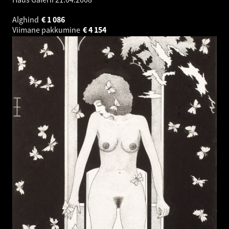
Alghind
€
1 086
Viimane pakkumine
€
4 154