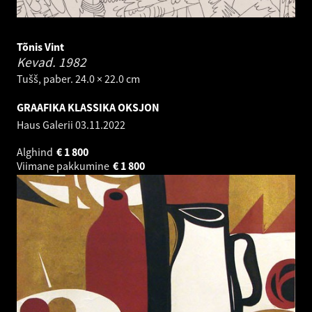
Tõnis Vint
Kevad.
1982
Tušš, paber. 24.0 × 22.0 cm
GRAAFIKA KLASSIKA OKSJON
Haus Galerii
03.11.2022
Alghind
€
1 800
Viimane pakkumine
€
1 800