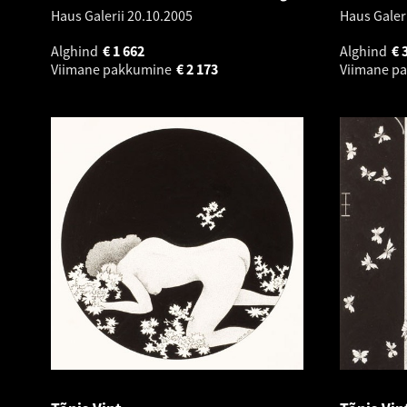
Haus Galerii
20.10.2005
Haus Galer
Alghind
€
1 662
Alghind
€
Viimane pakkumine
€
2 173
Viimane p