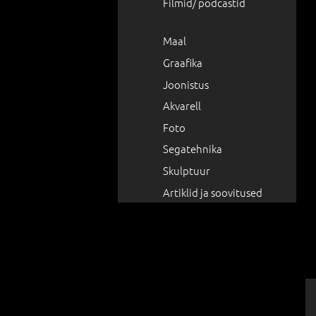
Filmid/ podcastid
Maal
Graafika
Joonistus
Akvarell
Foto
Segatehnika
Skulptuur
Artiklid ja soovitused