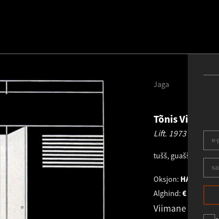
Jaga
Tõnis Vint
194
Lift.
1973
tušš, guašš, kartong
Oksjon:
HAUS GALER
Alghind:
€
1 060
Viimane pakku