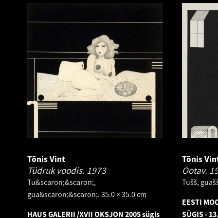
Tõnis Vint
Tõnis Vin
Tüdruk voodis.
1973
Ootav.
1
Tu&scaron;&scaron;,
Tušš, guašš
gua&scaron;&scaron;. 35.0 × 35.0 cm
EESTI MO
HAUS GALERII /XVII OKSJON 2005 sügis
SÜGIS - 13