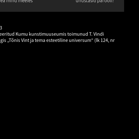
ea mind meeles
unustasid parooli?
73
eeritud Kumu kunstimuuseumis toimunud T. Vindi
gis „Tõnis Vint ja tema esteetiline universum“ (lk 124, nr