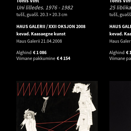
Tõnis Vint
Tõnis Vin
Uni lilledes.
1976 - 1982
25 liblik
tušš, guašš. 20.3 × 20.3 cm
tušš, guašš
HAUS GALERII / XXII OKSJON 2008
HAUS GALE
kevad. Kaasaegne kunst
kevad. Ka
Haus Galerii
21.04.2008
Haus Galer
Alghind
€
1 086
Alghind
€
Viimane pakkumine
€
4 154
Viimane p