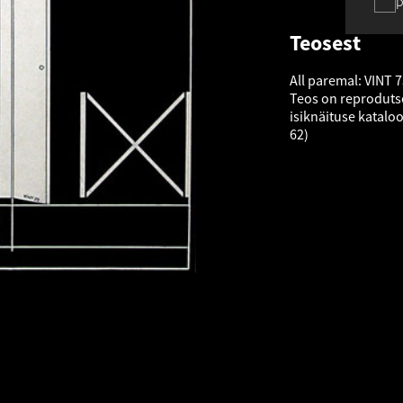
p
Teosest
All paremal: VINT 
Teos on reproduts
isiknäituse kataloo
62)