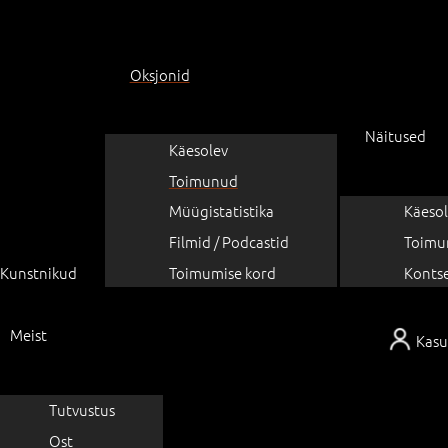
Oksjonid
Näitused
Käesolev
Toimunud
Müügistatistika
Käesol
Filmid / Podcastid
Toimu
Kunstnikud
Toimumise kord
Konts
Meist
Kasu
Tutvustus
Ost