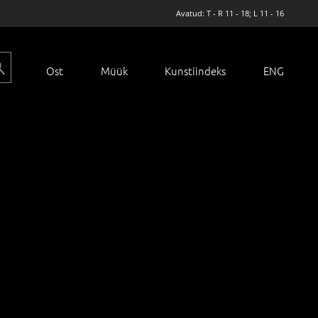
Avatud: T - R 11 - 18; L 11 - 16
Ost
Müük
Kunstiindeks
ENG