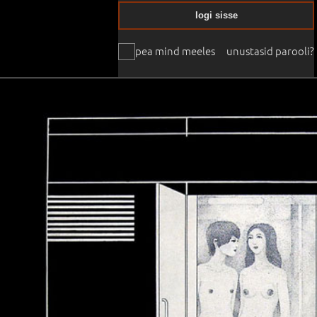
logi sisse
pea mind meeles
unustasid parooli?