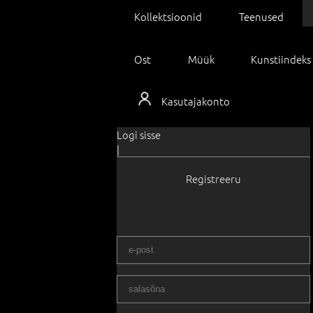
Kollektsioonid
Teenused
Ost
Müük
Kunstiindeks
Kasutajakonto
Logi sisse
|
Registreeru