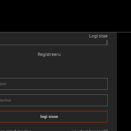
Logi sisse
|
Registreeru
2–2019
.
35.5 × 35.5 cm
Raamitud
II XXXII OKSJON. 2012 sügis
26.10.2012
logi sisse
mine:
€
1 550