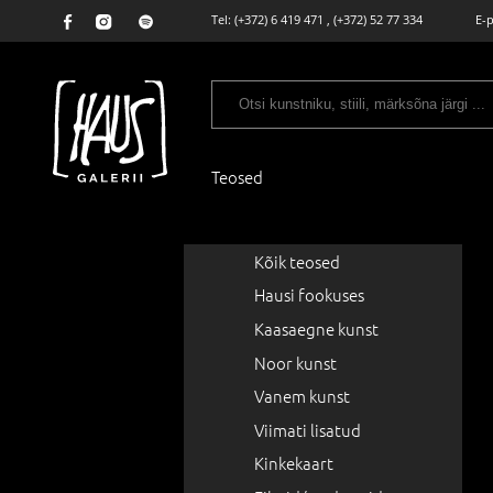
Tel:
(+372) 6 419 471
,
(+372) 52 77 334
E-
Teosed
Kõik teosed
Hausi fookuses
Kaasaegne kunst
Noor kunst
Vanem kunst
Viimati lisatud
Kinkekaart