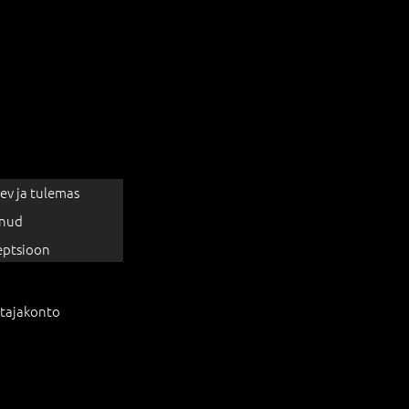
ev ja tulemas
nud
eptsioon
tajakonto