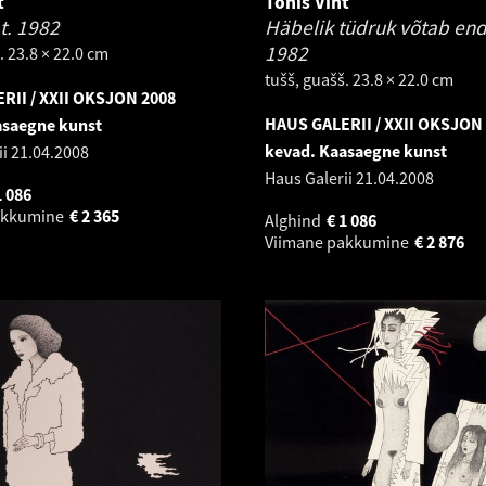
t
Tõnis Vint
at.
1982
Häbelik tüdruk võtab end 
1982
. 23.8 × 22.0 cm
tušš, guašš. 23.8 × 22.0 cm
RII / XXII OKSJON 2008
HAUS GALERII / XXII OKSJON
asaegne kunst
kevad. Kaasaegne kunst
ii
21.04.2008
Haus Galerii
21.04.2008
1 086
akkumine
€
2 365
Alghind
€
1 086
Viimane pakkumine
€
2 876