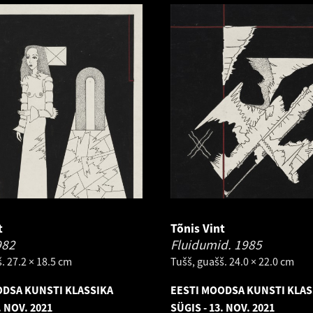
t
Tõnis Vint
982
Fluidumid.
1985
. 27.2 × 18.5 cm
Tušš, guašš. 24.0 × 22.0 cm
ODSA KUNSTI KLASSIKA
EESTI MOODSA KUNSTI KLAS
. NOV. 2021
SÜGIS - 13. NOV. 2021