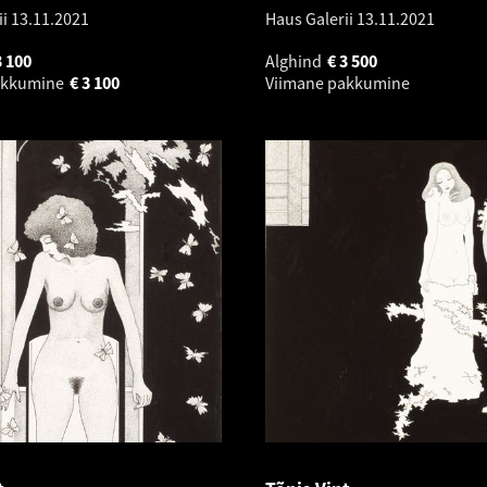
ii
13.11.2021
Haus Galerii
13.11.2021
3 100
Alghind
€
3 500
akkumine
€
3 100
Viimane pakkumine