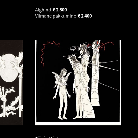
Alghind
€
2 800
Viimane pakkumine
€
2 400