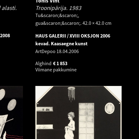
Tõnis Vint
alasti.
Troonipärija.
1983
Tu&scaron;&scaron;,
gua&scaron;&scaron;. 42.0 × 42.0 cm
 2008
HAUS GALERII / XVIII OKSJON 2006
kevad. Kaasaegne kunst
ArtDepoo
18.04.2006
Alghind
€
1 853
Viimane pakkumine