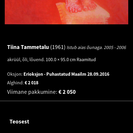
Tiina Tammetalu
1961
Istub aias õunaga.
2005 - 2006
akrüül, õli, lõuend
.
100.0 × 95.0 cm
Raamitud
Oksjon:
Erioksjon - Puhastatud Maailm
28.09.2016
Alghind:
€
2 018
Viimane pakkumine:
€
2 050
Teosest