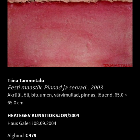
Tiina Tammetalu
Eesti maastik. Pinnad ja servad..
2003
Akrüül, õli, bituumen, värvimullad, pinnas, lõuend. 65.0 ×
65.0 cm
HEATEGEV KUNSTIOKSJON/2004
Haus Galerii
08.09.2004
Alghind
€
479