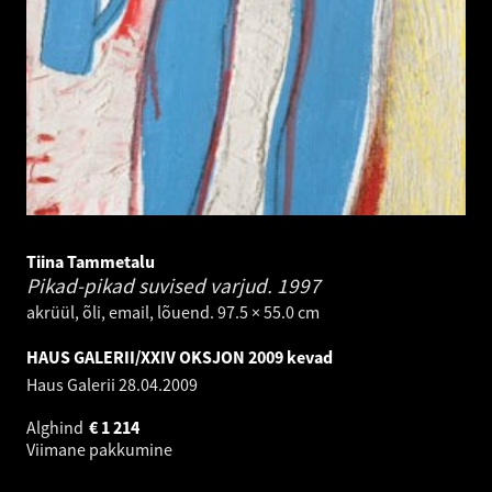
Tiina Tammetalu
Pikad-pikad suvised varjud.
1997
akrüül, õli, email, lõuend. 97.5 × 55.0 cm
HAUS GALERII/XXIV OKSJON 2009 kevad
Haus Galerii
28.04.2009
Alghind
€
1 214
Viimane pakkumine