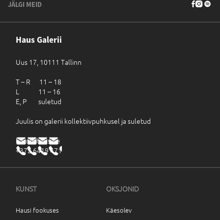
JÄLGI MEID
Haus Galerii
Uus 17, 10111 Tallinn
T – R 11 – 18
L 11 – 16
E, P suletud
Juulis on galerii kollektiivpuhkusel ja suletud
haus@haus.ee
+372 6419 471
KUNST
OKSJONID
Hausi fookuses
Käesolev