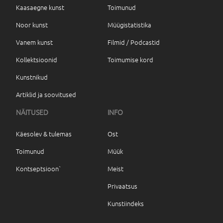
Kaasaegne kunst
Toimunud
Noor kunst
Müügistatistika
Vanem kunst
Filmid / Podcastid
Kollektsioonid
Toimumise kord
Kunstnikud
Artiklid ja soovitused
NÄITUSED
INFO
Käesolev & tulemas
Ost
Toimunud
Müük
Kontseptsioon`
Meist
Privaatsus
Kunstiindeks