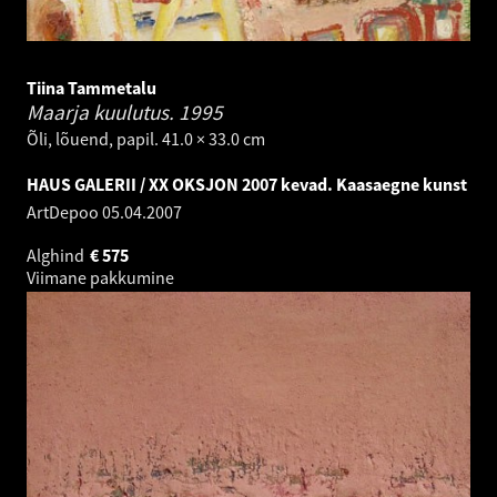
Tiina Tammetalu
Maarja kuulutus.
1995
Õli, lõuend, papil. 41.0 × 33.0 cm
HAUS GALERII / XX OKSJON 2007 kevad. Kaasaegne kunst
ArtDepoo
05.04.2007
Alghind
€
575
Viimane pakkumine