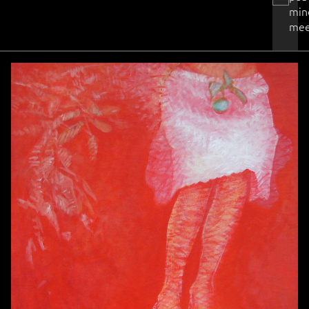
min
mee