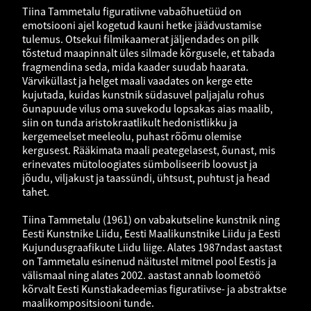
Tiina Tammetalu figuratiivne vabaõhuetüüd on
emotsiooni ajel kogetud kauni hetke jäädvustamise
tulemus. Otsekui filmikaamerat jäljendades on pilk
tõstetud maapinnalt üles silmade kõrgusele, et tabada
fragmendina seda, mida kaader suudab haarata.
Värviküllast ja helget maali vaadates on kerge ette
kujutada, kuidas kunstnik südasuvel paljajalu rohus
õunapuude vilus oma suvekodu lopsakas aias maalib,
siin on tunda aristokraatlikult hedonistlikku ja
kergemeelset meeleolu, puhast rõõmu olemise
kergusest. Rääkimata maali peategelasest, õunast, mis
erinevates mütoloogiates sümboliseerib loovust ja
jõudu, viljakust ja taassündi, ühtsust, puhtust ja head
tahet.
Tiina Tammetalu (1961) on vabakutseline kunstnik ning
Eesti Kunstnike Liidu, Eesti Maalikunstnike Liidu ja Eesti
Kujundusgraafikute Liidu liige. Alates 1987ndast aastast
on Tammetalu esinenud näitustel mitmel pool Eestis ja
välismaal ning alates 2002. aastast annab loometöö
kõrvalt Eesti Kunstiakadeemias figuratiivse- ja abstraktse
maalikompositsiooni tunde.