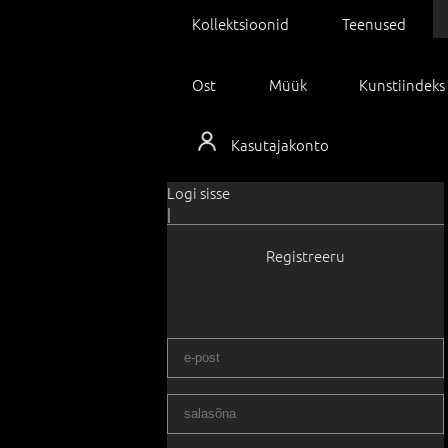
Kollektsioonid
Teenused
Ost
Müük
Kunstiindeks
Kasutajakonto
Logi sisse
|
Registreeru