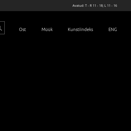
Avatud: T - R 11 - 18; L 11 - 16
Ost
Müük
Kunstiindeks
ENG