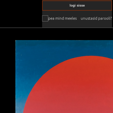
logi sisse
pea mind meeles
unustasid parooli?