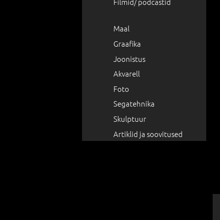
Filmid/ podcastid
Maal
Graafika
Joonistus
Akvarell
Foto
Segatehnika
Skulptuur
Artiklid ja soovitused