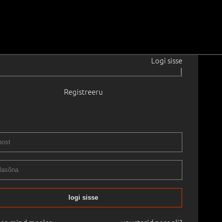
Logi sisse
|
Registreeru
950
 90.0 cm
Raamitud
STI OKSJON - 1966 KUNI TÄNAPÄEV
07.05.2023
logi sisse
mine:
-