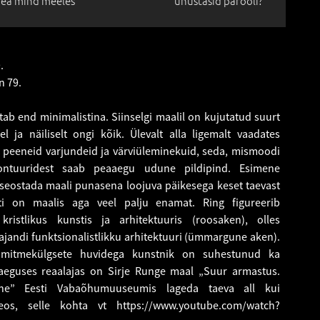
ea mind meeles
unustasid parooli?
.
n 79.
tab end minimalistina. Siinselgi maalil on kujutatud suurt
el ja näiliselt ongi kõik. Ülevalt alla ligemalt vaadates
peeneid varjundeid ja värviüleminekuid, seda, mismoodi
kontuuridest saab peaaegu udune pildipind. Esimene
 seostada maali punasena loojuva päikesega keset taevast
ti on maalis aga veel palju enamat. Ring figureerib
kristlikus kunstis ja arhitektuuris (roosaken), olles
jandi funktsionalistlikku arhitektuuri (ümmargune aken).
 mitmekülgsete huvidega kunstnik on suhestunud ka
raeguses reaalajas on Sirje Runge maal „Suur armastus.
ne” Eesti Vabaõhumuuseumis lageda taeva all kui
teos, selle kohta vt
https://www.youtube.com/watch?