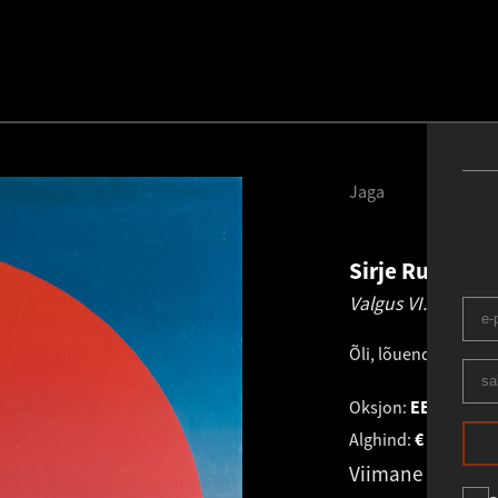
Jaga
Sirje Runge
1
Valgus VI.
1979
Õli, lõuend
.
100.0 ×
Oksjon:
EESTI KUN
Alghind:
€
13 000
Viimane pakku