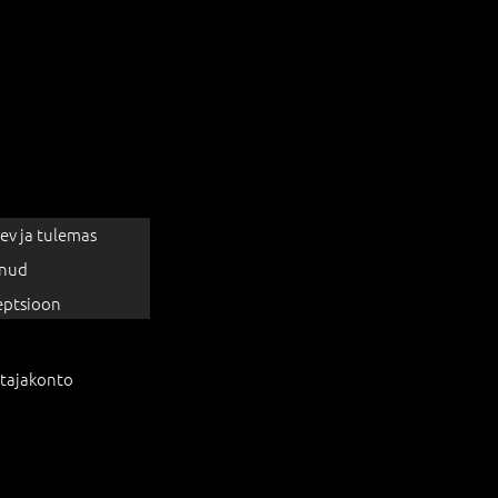
ev ja tulemas
nud
eptsioon
tajakonto