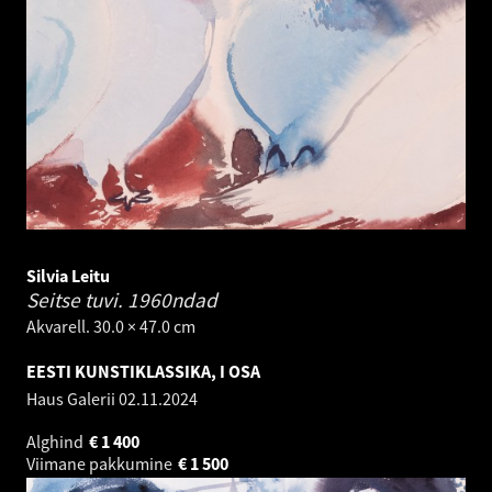
Silvia Leitu
Seitse tuvi.
1960ndad
Akvarell. 30.0 × 47.0 cm
EESTI KUNSTIKLASSIKA, I OSA
Haus Galerii
02.11.2024
Alghind
€
1 400
Viimane pakkumine
€
1 500