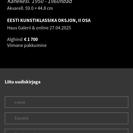
Kahekesi.
1950 - 1960ndad
Akvarell. 59.0 × 44.8 cm
EESTI KUNSTIKLASSIKA OKSJON, II OSA
Haus Galerii & online
27.04.2025
Alghind
€
1 700
Viimane pakkumine
Liitu uudiskirjaga