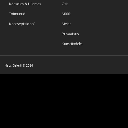
Käesolev & tulemas
Ost
Toimunud
Müük
Kontseptsioon`
Meist
Privaatsus
Kunstiindeks
Haus Galerii © 2024