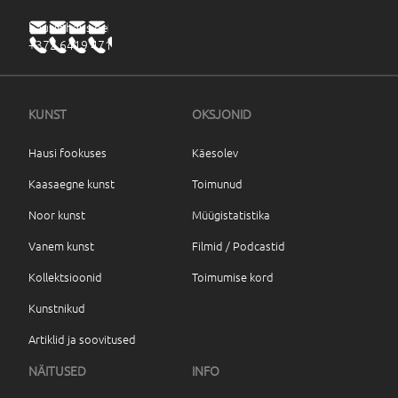
haus@haus.ee
+372 6419 471
KUNST
OKSJONID
Hausi fookuses
Käesolev
Kaasaegne kunst
Toimunud
Noor kunst
Müügistatistika
Vanem kunst
Filmid / Podcastid
Kollektsioonid
Toimumise kord
Kunstnikud
Artiklid ja soovitused
NÄITUSED
INFO