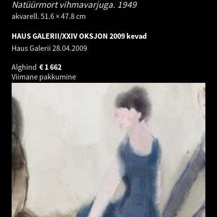
Natüürmort vihmavarjuga.
1949
akvarell. 51.6 × 47.8 cm
HAUS GALERII/XXIV OKSJON 2009 kevad
Haus Galerii
28.04.2009
Alghind
€
1 662
Viimane pakkumine