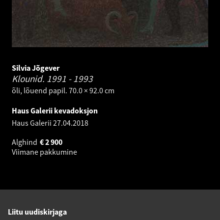
Silvia Jõgever
Klounid.
1991 - 1993
õli, lõuend papil. 70.0 × 92.0 cm
Haus Galerii kevadoksjon
Haus Galerii
27.04.2018
Alghind
€
2 900
Viimane pakkumine
Liitu uudiskirjaga