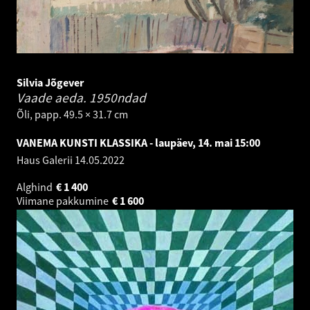
Silvia Jõgever
Vaade aeda.
1950ndad
Õli, papp. 49.5 × 31.7 cm
VANEMA KUNSTI KLASSIKA - laupäev, 14. mai 15:00
Haus Galerii
14.05.2022
Alghind
€
1 400
Viimane pakkumine
€
1 600