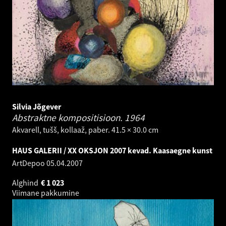
Silvia Jõgever
Abstraktne kompositisioon.
1964
Akvarell, tušš, kollaaž, paber. 41.5 × 30.0 cm
HAUS GALERII / XX OKSJON 2007 kevad. Kaasaegne kunst
ArtDepoo
05.04.2007
Alghind
€
1 023
Viimane pakkumine