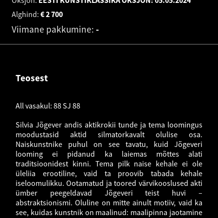
Oksjon:
EESTI KUNSTIKLASSIKA OKSJON:
05.05.2024
Alghind:
€
2 700
Viimane pakkumine:
-
Teosest
All vasakul: 88 SJ 88
Silvia Jõgever andis aktikrokii tunde ja tema loomingus
moodustasid aktid silmatorkavalt olulise osa.
Naiskunstnike puhul on see tavatu, kuid Jõgeveri
looming ei pidanud ka laiemas mõttes alati
traditsioonidest kinni. Tema pilk naise kehale ei ole
üleliia erootiline, vaid ta proovib tabada kehale
iseloomulikku. Ootamatud ja toored värvikooslused akti
ümber peegeldavad Jõgeveri teist huvi –
abstraktsionismi. Oluline on mitte ainult motiiv, vaid ka
see, kuidas kunstnik on maalinud: maalipinna jaotamine