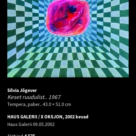
Silvia Jõgever
Keset ruudulist..
1967
Tempera, paber.. 43.0 × 51.0 cm
HAUS GALERII / X OKSJON, 2002 kevad
Haus Galerii
09.05.2002
Alghind
€
575