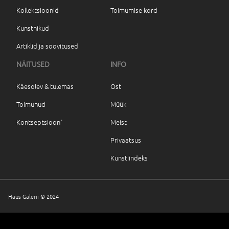
Kollektsioonid
Toimumise kord
Kunstnikud
Artiklid ja soovitused
NÄITUSED
INFO
Käesolev & tulemas
Ost
Toimunud
Müük
Kontseptsioon`
Meist
Privaatsus
Kunstiindeks
Haus Galerii © 2024