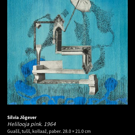
Silvia Jõgever
Helilooja pink.
1964
Guašš, tušš, kollaaž, paber. 28.0 × 21.0 cm