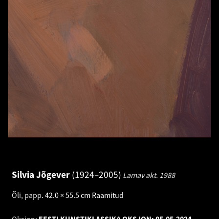
Silvia Jõgever
1924–2005
Lamav akt.
1988
Õli, papp
.
42.0 × 55.5 cm
Raamitud