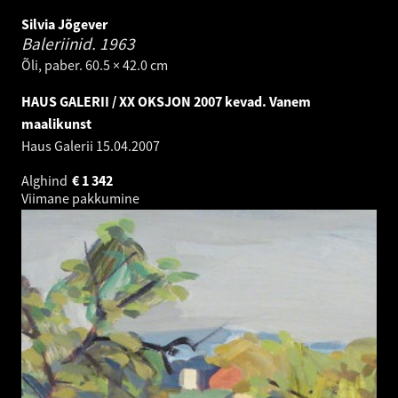
Silvia Jõgever
Baleriinid.
1963
Õli, paber. 60.5 × 42.0 cm
HAUS GALERII / XX OKSJON 2007 kevad. Vanem
maalikunst
Haus Galerii
15.04.2007
Alghind
€
1 342
Viimane pakkumine