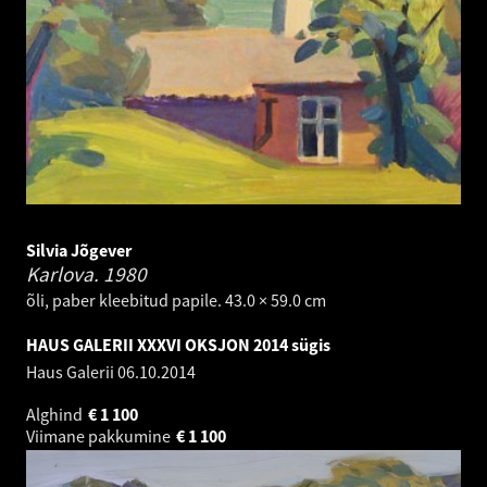
Silvia Jõgever
Karlova.
1980
õli, paber kleebitud papile. 43.0 × 59.0 cm
HAUS GALERII XXXVI OKSJON 2014 sügis
Haus Galerii
06.10.2014
Alghind
€
1 100
Viimane pakkumine
€
1 100