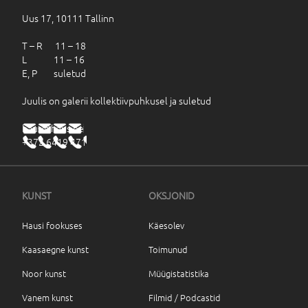
Uus 17, 10111 Tallinn
T – R 11 – 18
L 11 – 16
E, P suletud
Juulis on galerii kollektiivpuhkusel ja suletud
haus@haus.ee
+372 6419 471
KUNST
OKSJONID
Hausi fookuses
Käesolev
Kaasaegne kunst
Toimunud
Noor kunst
Müügistatistika
Vanem kunst
Filmid / Podcastid