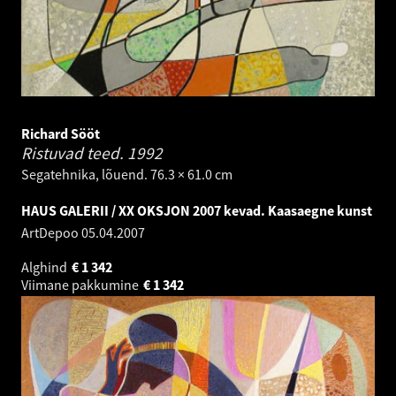
Richard Sööt
Ristuvad teed.
1992
Segatehnika, lõuend. 76.3 × 61.0 cm
HAUS GALERII / XX OKSJON 2007 kevad. Kaasaegne kunst
ArtDepoo
05.04.2007
Alghind
€
1 342
Viimane pakkumine
€
1 342