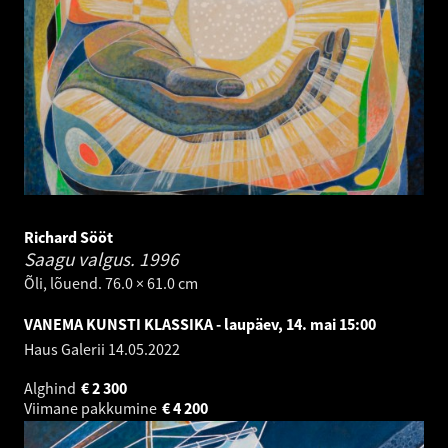
Richard Sööt
Saagu valgus.
1996
Õli, lõuend. 76.0 × 61.0 cm
VANEMA KUNSTI KLASSIKA - laupäev, 14. mai 15:00
Haus Galerii
14.05.2022
Alghind
€
2 300
Viimane pakkumine
€
4 200