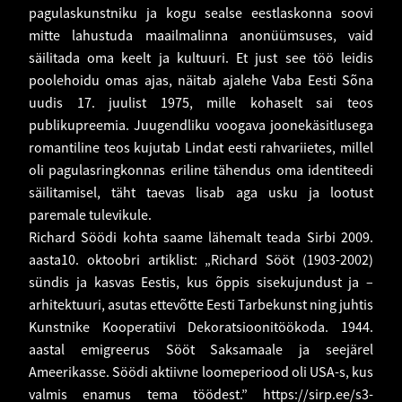
pagulaskunstniku ja kogu sealse eestlaskonna soovi
mitte lahustuda maailmalinna anonüümsuses, vaid
säilitada oma keelt ja kultuuri. Et just see töö leidis
poolehoidu omas ajas, näitab ajalehe Vaba Eesti Sõna
uudis 17. juulist 1975, mille kohaselt sai teos
publikupreemia. Juugendliku voogava joonekäsitlusega
romantiline teos kujutab Lindat eesti rahvariietes, millel
oli pagulasringkonnas eriline tähendus oma identiteedi
säilitamisel, täht taevas lisab aga usku ja lootust
paremale tulevikule.
Richard Söödi kohta saame lähemalt teada Sirbi 2009.
aasta10. oktoobri artiklist: „Richard Sööt (1903-2002)
sündis ja kasvas Eestis, kus õppis sisekujundust ja –
arhitektuuri, asutas ettevõtte Eesti Tarbekunst ning juhtis
Kunstnike Kooperatiivi Dekoratsioonitöökoda. 1944.
aastal emigreerus Sööt Saksamaale ja seejärel
Ameerikasse. Söödi aktiivne loomeperiood oli USA-s, kus
valmis enamus tema töödest.”
https://sirp.ee/s3-