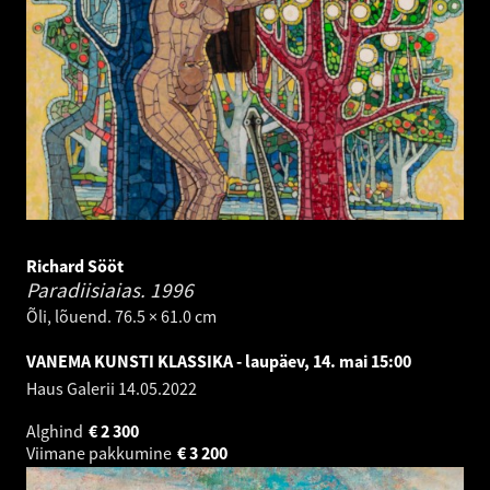
Richard Sööt
Paradiisiaias.
1996
Õli, lõuend. 76.5 × 61.0 cm
VANEMA KUNSTI KLASSIKA - laupäev, 14. mai 15:00
Haus Galerii
14.05.2022
Alghind
€
2 300
Viimane pakkumine
€
3 200