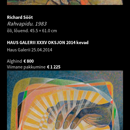
Richard Sööt
Rahvapidu.
1983
õli, lõuend. 45.5 × 61.0 cm
HAUS GALERII XXXV OKSJON 2014 kevad
Haus Galerii
25.04.2014
Alghind
€
800
Viimane pakkumine
€
1 225