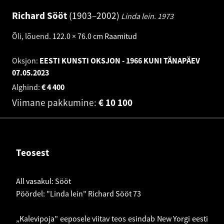
Richard Sööt
1903–2002
Linda lein.
1973
Õli, lõuend
.
122.0 × 76.0 cm
Raamitud
Oksjon:
EESTI KUNSTI OKSJON - 1966 KUNI TÄNAPÄEV
07.05.2023
Alghind:
€
4 400
Viimane pakkumine:
€
10 100
Teosest
All vasakul: Sööt
Pöördel: "Linda lein" Richard Sööt 73
„Kalevipoja” eeposele viitav teos esindab New Yorgi eesti