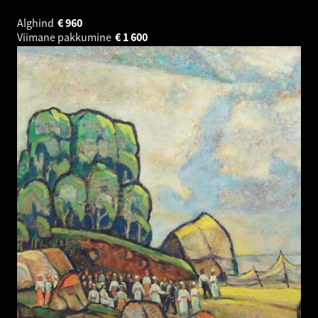
Alghind
€
960
Viimane pakkumine
€
1 600