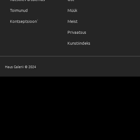
Toimunud
Müük
Kontseptsioon`
Meist
Privaatsus
Kunstiindeks
Haus Galerii © 2024