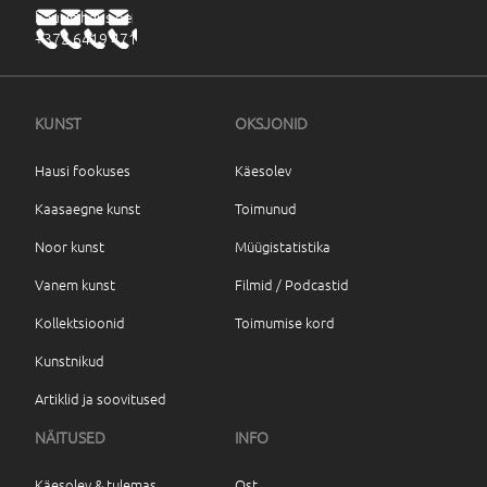
haus@haus.ee
+372 6419 471
KUNST
OKSJONID
Hausi fookuses
Käesolev
Kaasaegne kunst
Toimunud
Noor kunst
Müügistatistika
Vanem kunst
Filmid / Podcastid
Kollektsioonid
Toimumise kord
Kunstnikud
Artiklid ja soovitused
NÄITUSED
INFO
Käesolev & tulemas
Ost