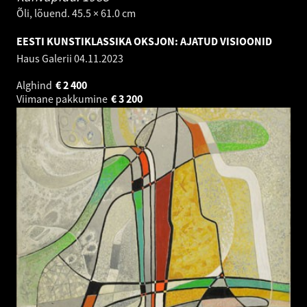
Õli, lõuend. 45.5 × 61.0 cm
EESTI KUNSTIKLASSIKA OKSJON: AJATUD VISIOONID
Haus Galerii
04.11.2023
Alghind
€
2 400
Viimane pakkumine
€
3 200