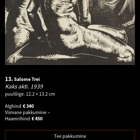
13.
Salome Trei
Kaks akti.
1939
puulõige. 12.2 × 13.2 cm
Alghind
€
340
Viimane pakkumine
-
Haamrihind
€
450
Tee pakkumine