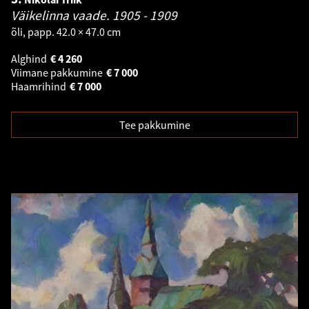
Väikelinna vaade.
1905 - 1909
õli, papp. 42.0 × 47.0 cm
Alghind
€
4 260
Viimane pakkumine
€
7 000
Haamrihind
€
7 000
Tee pakkumine