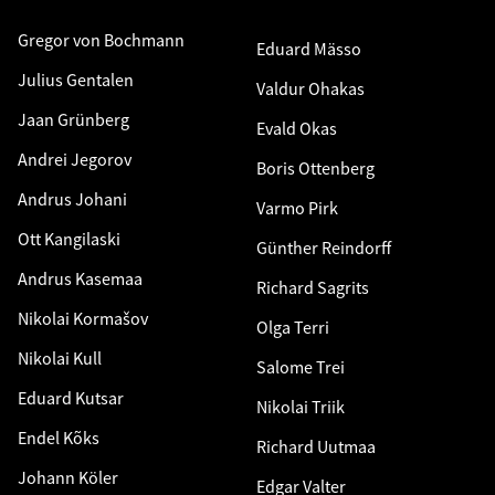
Gregor von Bochmann
Eduard Mässo
Julius Gentalen
Valdur Ohakas
Jaan Grünberg
Evald Okas
Andrei Jegorov
Boris Ottenberg
Andrus Johani
Varmo Pirk
Ott Kangilaski
Günther Reindorff
Andrus Kasemaa
Richard Sagrits
Nikolai Kormašov
Olga Terri
Nikolai Kull
Salome Trei
Eduard Kutsar
Nikolai Triik
Endel Kõks
Richard Uutmaa
Johann Köler
Edgar Valter