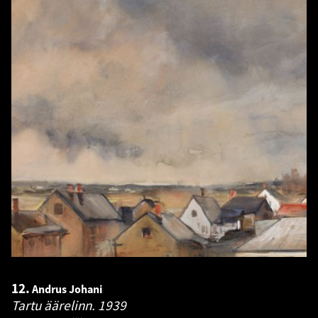
12.
Andrus Johani
Tartu äärelinn.
1939