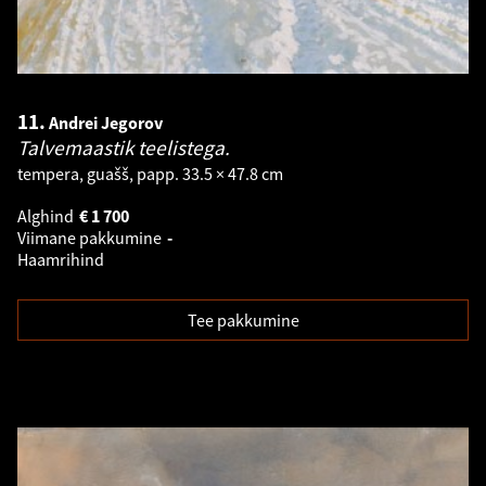
11.
Andrei Jegorov
Talvemaastik teelistega.
tempera, guašš, papp. 33.5 × 47.8 cm
Alghind
€
1 700
Viimane pakkumine
-
Haamrihind
Tee pakkumine