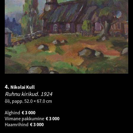
4.
Nikolai Kull
Ruhnu kirikud.
1924
õli, papp. 52.0 × 67.0 cm
Alghind
€
3 000
Viimane pakkumine
€
3 000
Haamrihind
€
3 000