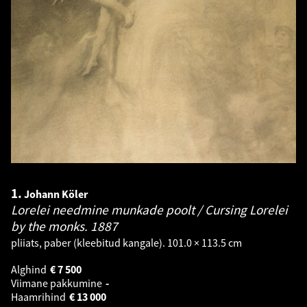
1.
Johann Köler
Lorelei needmine munkade poolt / Cursing Lorelei
by the monks.
1887
pliiats, paber (kleebitud kangale). 101.0 × 113.5 cm
Alghind
€
7 500
Viimane pakkumine
-
Haamrihind
€
13 000