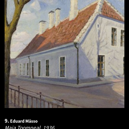
9.
Eduard Mässo
Maja Toompeal.
1936