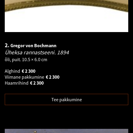
2.
Gregor von Bochmann
Üheksa rannastseeni.
1894
õli, puit. 10.5 × 6.0 cm
Alghind
€
2 300
Viimane pakkumine
€
2 300
Haamrihind
€
2 300
Tee pakkumine