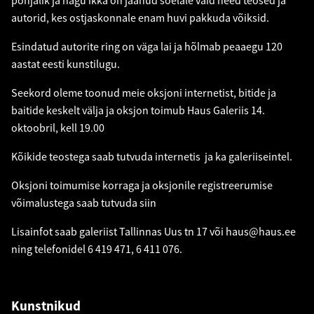
põhjalik ja nagu ikka on jäänud sõelale vaid need teosed ja
autorid, kes ostjaskonnale enam huvi pakkuda võiksid.
Esindatud autorite ring on väga lai ja hõlmab peaaegu 120
aastat eesti kunstilugu.
Seekord oleme toonud meie oksjoni internetist, bitide ja
baitide keskelt välja ja oksjon toimub Haus Galeriis 14.
oktoobril, kell 19.00
Kõikide teostega saab tutvuda internetis ja ka galeriiseintel.
Oksjoni toimumise korraga ja oksjonile registreerumise
võimalustega saab tutvuda
siin
Lisainfot saab galeriist Tallinnas Uus tn 17 või
haus@haus.ee
ning telefonidel 6 419 471, 6 411 076.
Kunstnikud