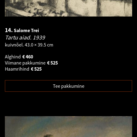
14.
Salome Trei
Tartu aiad.
1939
kuivnõel. 43.0 × 39.5 cm
Alghind
€
460
Viimane pakkumine
€
525
Haamrihind
€
525
Tee pakkumine