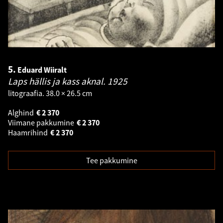
5.
Eduard Wiiralt
Laps hällis ja kass aknal.
1925
litograafia. 38.0 × 26.5 cm
Alghind
€
2 370
Viimane pakkumine
€
2 370
Haamrihind
€
2 370
Tee pakkumine