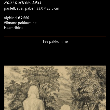
Poisi portree.
1931
pastell, süsi, paber. 33.0 × 23.5 cm
Alghind
€
2 660
Viimane pakkumine
-
Haamrihind
Tee pakkumine