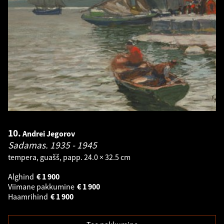
10.
Andrei Jegorov
Sadamas.
1935 - 1945
tempera, guašš, papp. 24.0 × 32.5 cm
Alghind
€
1 900
Viimane pakkumine
€
1 900
Haamrihind
€
1 900