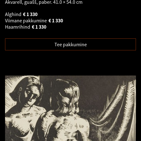
Akvarell, guašš, paber. 41.0 × 54.0 cm
Alghind
€
1 330
Viimane pakkumine
€
1 330
Haamrihind
€
1 330
Tee pakkumine