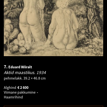
7.
Eduard Wiiralt
Aktid maastikus.
1934
pehmelakk. 39.2 × 46.8 cm
Alghind
€
2 600
Viimane pakkumine
-
Haamrihind