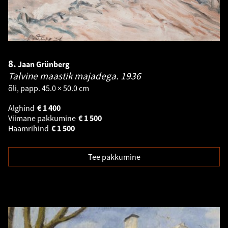
8.
Jaan Grünberg
Talvine maastik majadega.
1936
õli, papp. 45.0 × 50.0 cm
Alghind
€
1 400
Viimane pakkumine
€
1 500
Haamrihind
€
1 500
Tee pakkumine