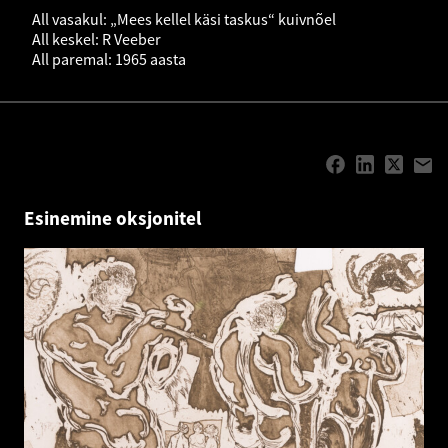
All vasakul: „Mees kellel käsi taskus“ kuivnõel
All keskel: R Veeber
All paremal: 1965 aasta
Esinemine oksjonitel