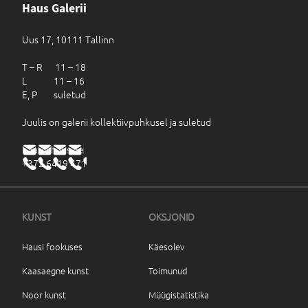
Haus Galerii
Uus 17, 10111 Tallinn
T – R 11 – 18
L 11 – 16
E, P suletud
Juulis on galerii kollektiivpuhkusel ja suletud
haus@haus.ee
+372 6419 471
KUNST
OKSJONID
Hausi fookuses
Käesolev
Kaasaegne kunst
Toimunud
Noor kunst
Müügistatistika