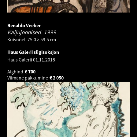
Renaldo Veeber
Kaljujoonised.
1999
Kuivnõel. 75.0 × 59.5 cm
Haus Galerii sügisoksjon
Haus Galerii
01.11.2018
Alghind
€
700
Viimane pakkumine
€
2 050