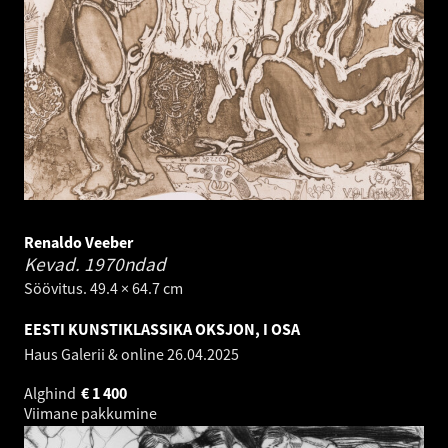
Renaldo Veeber
Kevad.
1970ndad
Söövitus. 49.4 × 64.7 cm
EESTI KUNSTIKLASSIKA OKSJON, I OSA
Haus Galerii & online
26.04.2025
Alghind
€
1 400
Viimane pakkumine