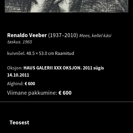
Renaldo Veeber
1937–2010
Mees, kellel käsi
taskus.
1965
kuivnõel
.
48.5 × 53.0 cm
Raamitud
Oksjon:
HAUS GALERII XXX OKSJON. 2011 sügis
14.10.2011
Alghind:
€
600
Viimane pakkumine:
€
600
Teosest