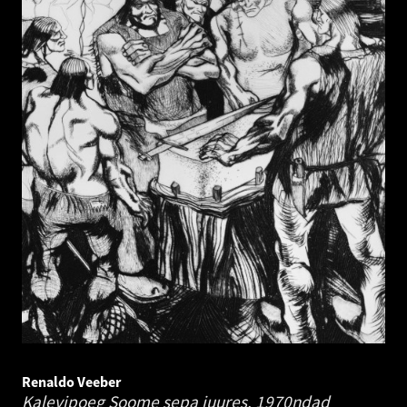
Renaldo Veeber
Kalevipoeg Soome sepa juures.
1970ndad