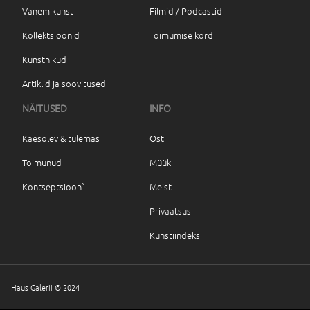
Vanem kunst
Filmid / Podcastid
Kollektsioonid
Toimumise kord
Kunstnikud
Artiklid ja soovitused
NÄITUSED
INFO
Käesolev & tulemas
Ost
Toimunud
Müük
Kontseptsioon`
Meist
Privaatsus
Kunstiindeks
Haus Galerii © 2024