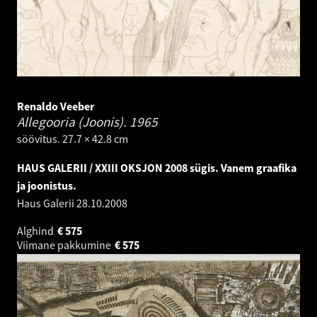
Renaldo Veeber
Allegooria (Joonis).
1965
söövitus. 27.7 × 42.8 cm
HAUS GALERII / XXIII OKSJON 2008 sügis. Vanem graafika
ja joonistus.
Haus Galerii
28.10.2008
Alghind
€
575
Viimane pakkumine
€
575