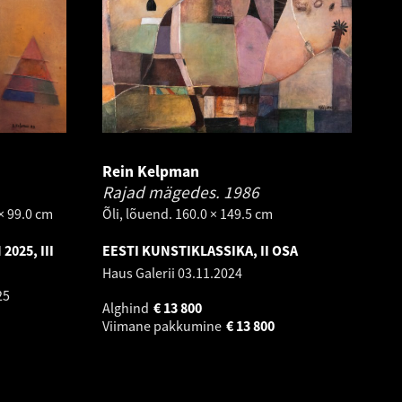
Rein Kelpman
Rajad mägedes.
1986
× 99.0 cm
Õli, lõuend. 160.0 × 149.5 cm
025, III
EESTI KUNSTIKLASSIKA, II OSA
Haus Galerii
03.11.2024
25
Alghind
€
13 800
Viimane pakkumine
€
13 800