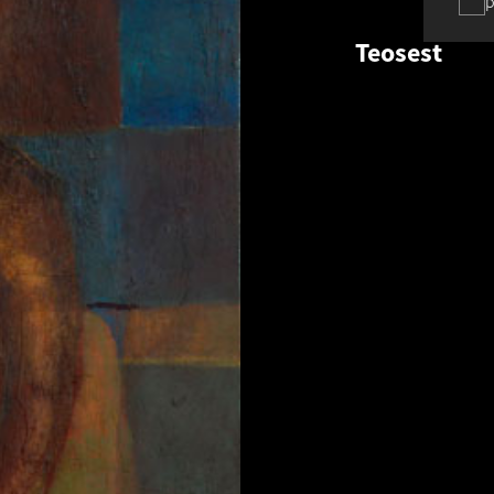
p
Teosest