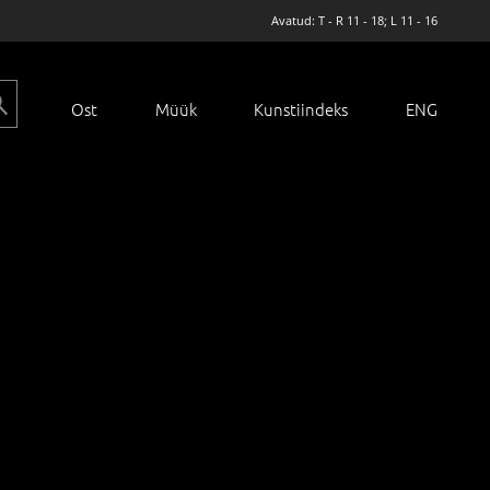
Avatud: T - R 11 - 18; L 11 - 16
Ost
Müük
Kunstiindeks
ENG