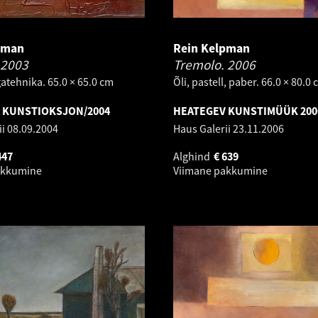
pman
Rein Kelpman
2003
Tremolo.
2006
atehnika. 65.0 × 65.0 cm
Õli, pastell, paber. 66.0 × 80.0
 KUNSTIOKSJON/2004
HEATEGEV KUNSTIMÜÜK 200
ii
08.09.2004
Haus Galerii
23.11.2006
447
Alghind
€
639
akkumine
Viimane pakkumine