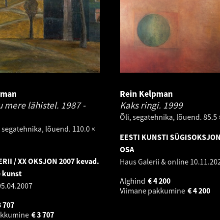
pman
Rein Kelpman
u mere lähistel.
1987 -
Kaks ringi.
1999
Õli, segatehnika, lõuend. 85.5 
, segatehnika, lõuend. 110.0 ×
EESTI KUNSTI SÜGISOKSJON 2
OSA
RII / XX OKSJON 2007 kevad.
Haus Galerii & online
10.11.20
 kunst
Alghind
€
4 200
05.04.2007
Viimane pakkumine
€
4 200
3 707
akkumine
€
3 707