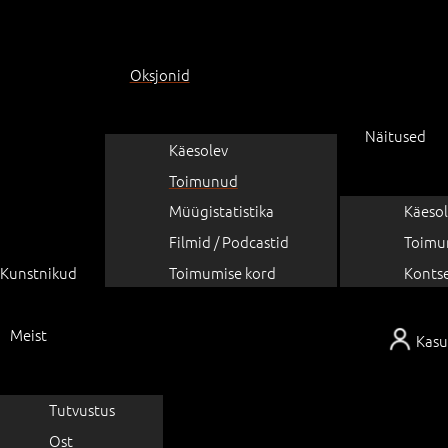
Oksjonid
Näitused
Käesolev
Toimunud
Müügistatistika
Käesol
Filmid / Podcastid
Toimu
Kunstnikud
Toimumise kord
Konts
Meist
Kasu
Tutvustus
Ost