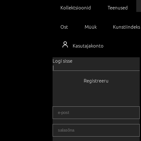
Kollektsioonid
Teenused
Ost
Müük
Kunstiindeks
Kasutajakonto
Logi sisse
|
Registreeru