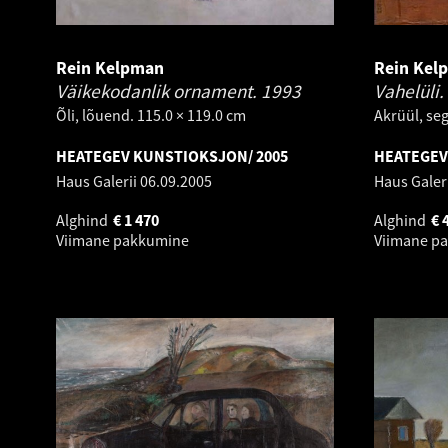
Rein Kelpman
Rein Kel
Väikekodanlik ornament.
1993
Vahelüli.
Õli, lõuend. 115.0 × 119.0 cm
Akrüül, seg
HEATEGEV KUNSTIOKSJON/ 2005
HEATEGEV
Haus Galerii
06.09.2005
Haus Galer
Alghind
€
1 470
Alghind
€
Viimane pakkumine
Viimane p