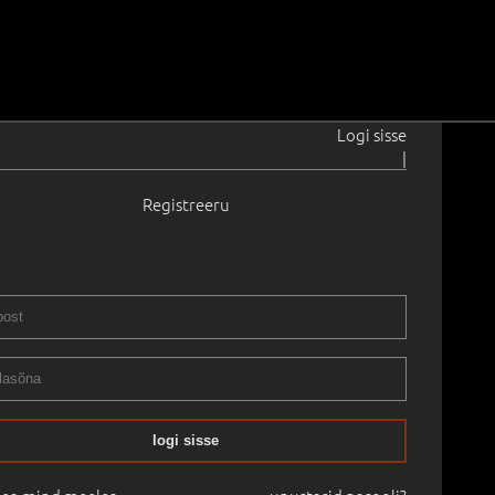
Logi sisse
|
Registreeru
1960
0.0 cm
Raamita
RII/XXIV OKSJON 2009 kevad
28.04.2009
logi sisse
mine:
-