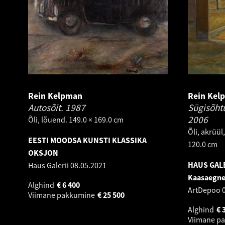
Rein Kelpman
Rein Kel
Autosõit.
1987
Sügisõht
2006
Õli, lõuend. 149.0 × 169.0 cm
Õli, akrüül
EESTI MOODSA KUNSTI KLASSIKA
120.0 cm
OKSJON
HAUS GALE
Haus Galerii
08.05.2021
Kaasaegne
Alghind
€
6 400
ArtDepoo
Viimane pakkumine
€
25 500
Alghind
€
Viimane p