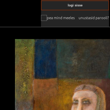
logi sisse
pea mind meeles
unustasid parooli?