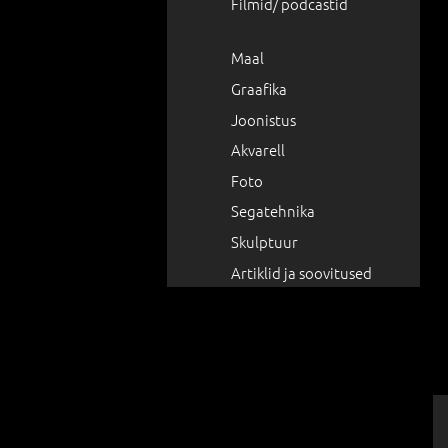
Filmid/ podcastid
Maal
Graafika
Joonistus
Akvarell
Foto
Segatehnika
Skulptuur
Artiklid ja soovitused