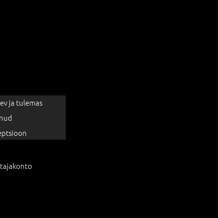
ev ja tulemas
nud
eptsioon
tajakonto