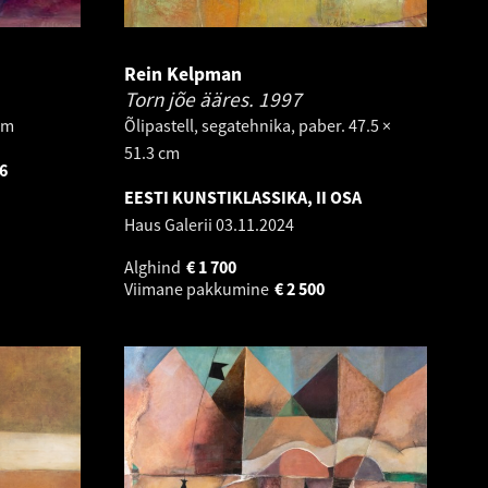
Rein Kelpman
Torn jõe ääres.
1997
 cm
Õlipastell, segatehnika, paber. 47.5 ×
51.3 cm
6
EESTI KUNSTIKLASSIKA, II OSA
Haus Galerii
03.11.2024
Alghind
€
1 700
Viimane pakkumine
€
2 500