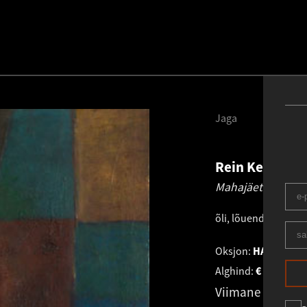
Jaga
Rein Kelpman
Mahajäetud.
1986
õli, lõuend
.
90.0 × 7
Oksjon:
HAUS GALE
Alghind:
€
2 109
Viimane pakku