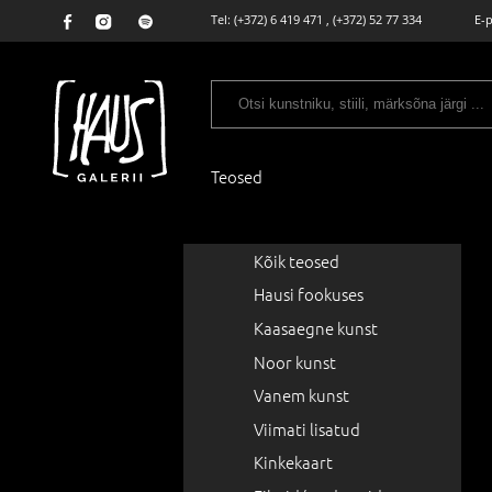
Tel:
(+372) 6 419 471
,
(+372) 52 77 334
E-
Teosed
Kõik teosed
Hausi fookuses
Kaasaegne kunst
Noor kunst
Vanem kunst
Viimati lisatud
Kinkekaart