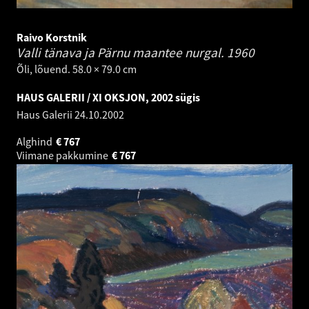
Raivo Korstnik
Valli tänava ja Pärnu maantee nurgal.
1960
Õli, lõuend. 58.0 × 79.0 cm
HAUS GALERII / XI OKSJON, 2002 sügis
Haus Galerii
24.10.2002
Alghind
€
767
Viimane pakkumine
€
767