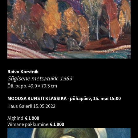
Raivo Korstnik
Sügisene metsatukk.
1963
Õli, papp. 49.0 × 79.5 cm
MOODSA KUNSTI KLASSIKA - pühapäev, 15. mai 15:00
Haus Galerii
15.05.2022
Alghind
€
1 900
Viimane pakkumine
€
1 900