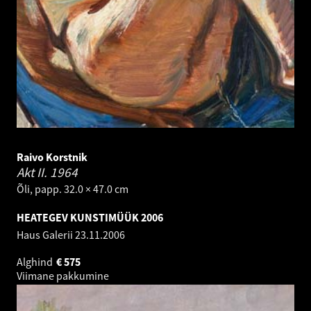
Raivo Korstnik
Akt II.
1964
Õli, papp. 32.0 × 47.0 cm
HEATEGEV KUNSTIMÜÜK 2006
Haus Galerii
23.11.2006
Alghind
€
575
Viimane pakkumine