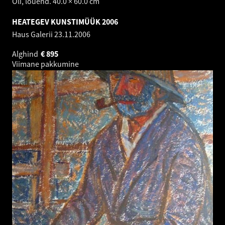
Õli, lõuend. 40.0 × 60.0 cm
HEATEGEV KUNSTIMÜÜK 2006
Haus Galerii
23.11.2006
Alghind
€
895
Viimane pakkumine