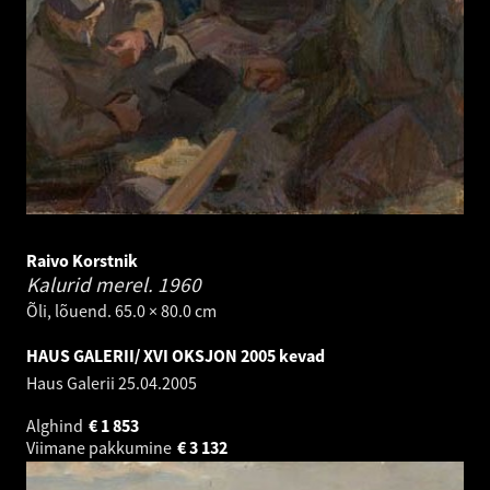
Raivo Korstnik
Kalurid merel.
1960
Õli, lõuend. 65.0 × 80.0 cm
HAUS GALERII/ XVI OKSJON 2005 kevad
Haus Galerii
25.04.2005
Alghind
€
1 853
Viimane pakkumine
€
3 132