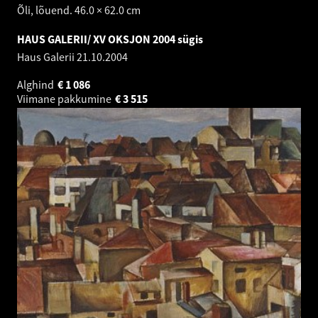
Õli, lõuend. 46.0 × 62.0 cm
HAUS GALERII/ XV OKSJON 2004 sügis
Haus Galerii
21.10.2004
Alghind
€
1 086
Viimane pakkumine
€
3 515