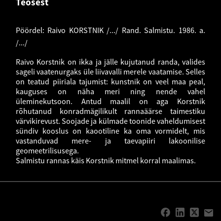
Teosest
Pöördel: Raivo KORSTNIK /.../ Rand. Salmistu. 1986. a.
/.../
Raivo Korstnik on ikka ja jälle kujutanud randa, valides
sageli vaatenurgaks üle liivavalli merele vaatamise. Selles
on teatud piiriala tajumist: kunstnik on veel maa peal,
kauguses on näha meri ning nende vahel
üleminekutsoon. Antud maalil on aga Korstnik
rõhutanud konradmägilikult rannaäärse taimestiku
värvikirevust. Soojade ja külmade toonide vaheldumisest
sündiv kooslus on kaootiline ka oma vormidelt, mis
vastanduvad mere- ja taevapiiri lakoonilise
geomeetrilisusega.
Salmistu rannas käis Korstnik mitmel korral maalimas.