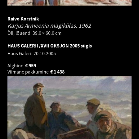
Raivo Korstnik
Karjus Armeenia mägikülas.
1962
Õli, lõuend. 39.0 × 60.0 cm
HAUS GALERII /XVII OKSJON 2005 sügis
Haus Galerii
20.10.2005
Alghind
€
959
Viimane pakkumine
€
1 438