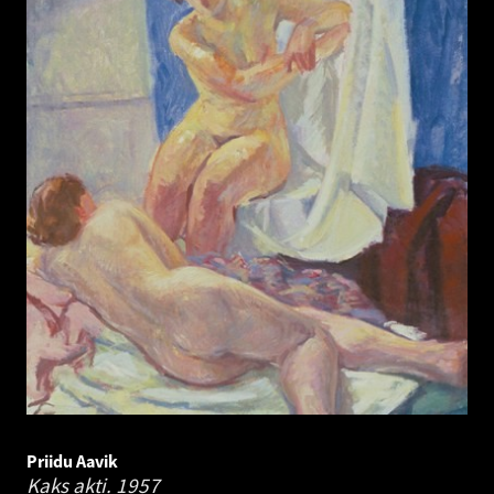
Priidu Aavik
Kaks akti.
1957