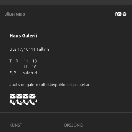
JÄLGI MEID
Haus Galerii
Uus 17, 10111 Tallinn
T – R 11 – 18
L 11 – 16
E, P suletud
Juulis on galerii kollektiivpuhkusel ja suletud
haus@haus.ee
+372 6419 471
KUNST
OKSJONID