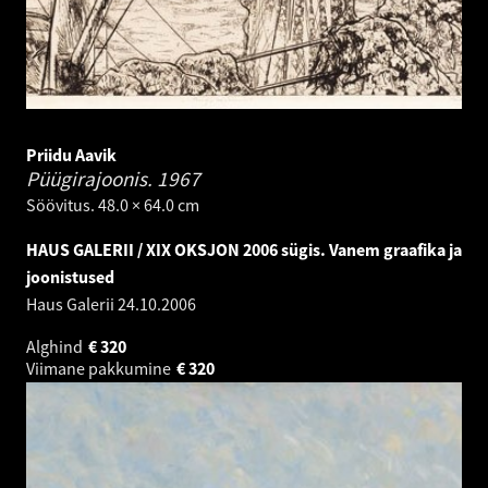
Priidu Aavik
Püügirajoonis.
1967
Söövitus. 48.0 × 64.0 cm
HAUS GALERII / XIX OKSJON 2006 sügis. Vanem graafika ja
joonistused
Haus Galerii
24.10.2006
Alghind
€
320
Viimane pakkumine
€
320