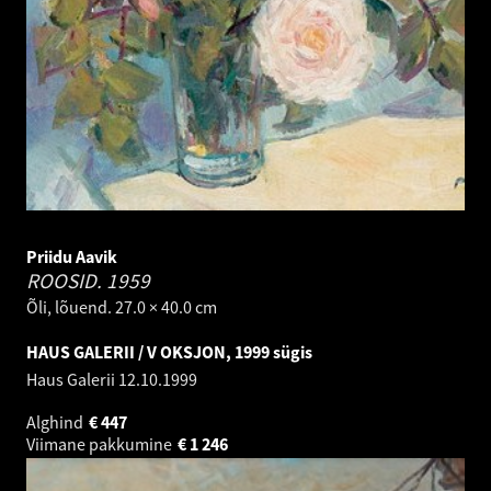
Priidu Aavik
ROOSID.
1959
Õli, lõuend. 27.0 × 40.0 cm
HAUS GALERII / V OKSJON, 1999 sügis
Haus Galerii
12.10.1999
Alghind
€
447
Viimane pakkumine
€
1 246