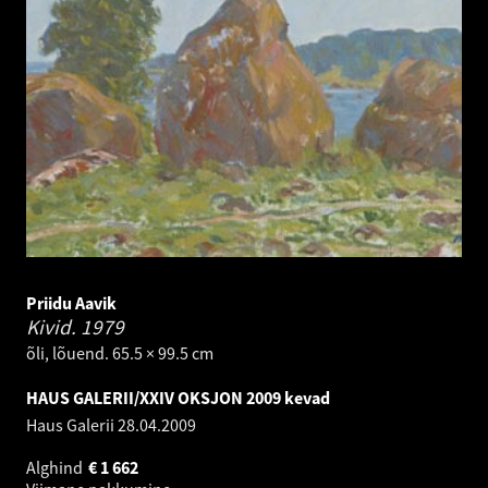
Priidu Aavik
Kivid.
1979
õli, lõuend. 65.5 × 99.5 cm
HAUS GALERII/XXIV OKSJON 2009 kevad
Haus Galerii
28.04.2009
Alghind
€
1 662