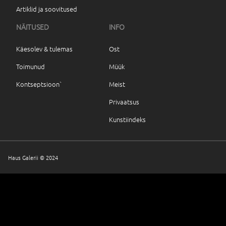
Artiklid ja soovitused
NÄITUSED
INFO
Käesolev & tulemas
Ost
Toimunud
Müük
Kontseptsioon`
Meist
Privaatsus
Kunstiindeks
Haus Galerii © 2024