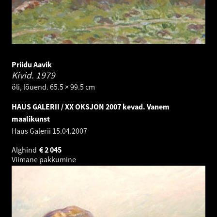
Priidu Aavik
Kivid.
1979
õli, lõuend. 65.5 × 99.5 cm
HAUS GALERII / XX OKSJON 2007 kevad. Vanem
maalikunst
Haus Galerii
15.04.2007
Alghind
€
2 045
Viimane pakkumine