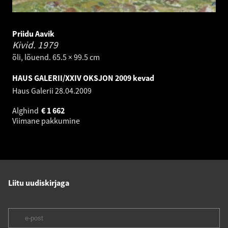
Priidu Aavik
Kivid.
1979
õli, lõuend. 65.5 × 99.5 cm
HAUS GALERII/XXIV OKSJON 2009 kevad
Haus Galerii
28.04.2009
Alghind
€
1 662
Viimane pakkumine
Liitu uudiskirjaga