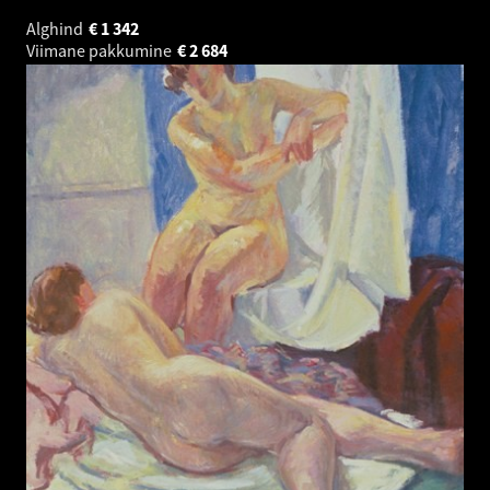
Alghind
€
1 342
Viimane pakkumine
€
2 684