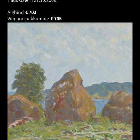
Haus Galerii
27.10.2009
Alghind
€
703
Viimane pakkumine
€
705