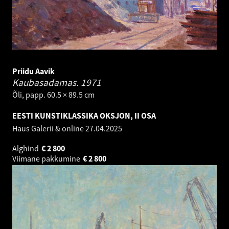
Priidu Aavik
Kaubasadamas.
1971
Õli, papp. 60.5 × 89.5 cm
EESTI KUNSTIKLASSIKA OKSJON, II OSA
Haus Galerii & online
27.04.2025
Alghind
€
2 800
Viimane pakkumine
€
2 800