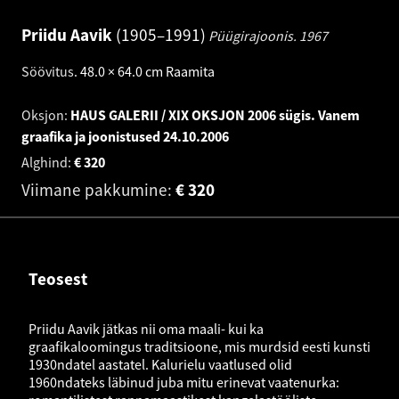
Priidu Aavik
1905–1991
Püügirajoonis.
1967
Söövitus
.
48.0 × 64.0 cm
Raamita
Oksjon:
HAUS GALERII / XIX OKSJON 2006 sügis. Vanem
graafika ja joonistused
24.10.2006
Alghind:
€
320
Viimane pakkumine:
€
320
Teosest
Priidu Aavik jätkas nii oma maali- kui ka
graafikaloomingus traditsioone, mis murdsid eesti kunsti
1930ndatel aastatel. Kalurielu vaatlused olid
1960ndateks läbinud juba mitu erinevat vaatenurka: