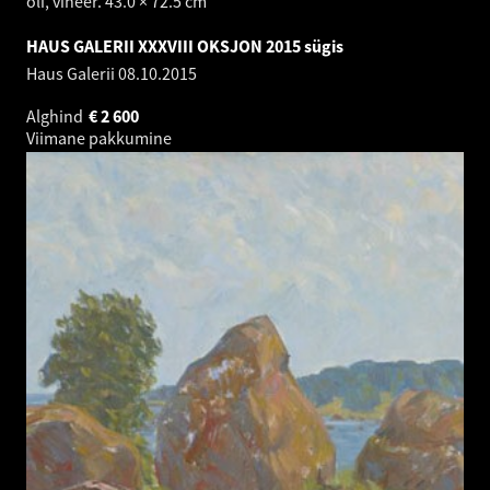
õli, vineer. 43.0 × 72.5 cm
HAUS GALERII XXXVIII OKSJON 2015 sügis
Haus Galerii
08.10.2015
Alghind
€
2 600
Viimane pakkumine