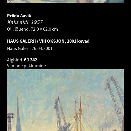
Priidu Aavik
Kaks akti.
1957
Õli, lõuend. 72.0 × 62.0 cm
HAUS GALERII / VIII OKSJON, 2001 kevad
Haus Galerii
26.04.2001
Alghind
€
1 342
Viimane pakkumine