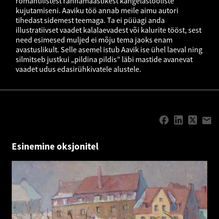
romantilistest rannamaastikest kangelastööliste
kujutamiseni. Aaviku töö annab meile aimu autori
tihedast sidemest teemaga. Ta ei püüagi anda
illustratiivset vaadet kalalaevadest või kalurite tööst, sest
need esimesed muljed ei mõju tema jaoks enam
avastuslikult. Selle asemel istub Aavik ise ühel laeval ning
silmitseb justkui „pildina pildis” läbi mastide avanevat
vaadet udus edasirühkivatele alustele.
Esinemine oksjonitel