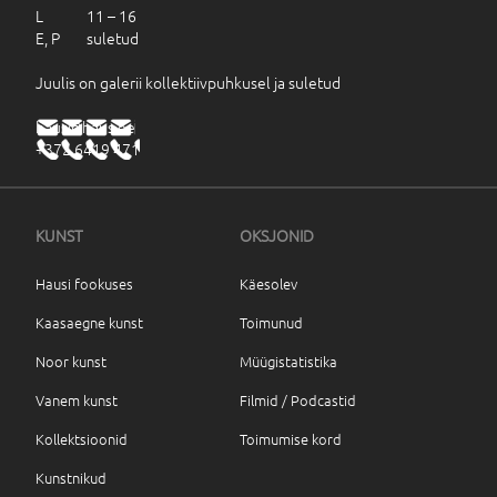
L 11 – 16
E, P suletud
Juulis on galerii kollektiivpuhkusel ja suletud
haus@haus.ee
+372 6419 471
KUNST
OKSJONID
Hausi fookuses
Käesolev
Kaasaegne kunst
Toimunud
Noor kunst
Müügistatistika
Vanem kunst
Filmid / Podcastid
Kollektsioonid
Toimumise kord
Kunstnikud