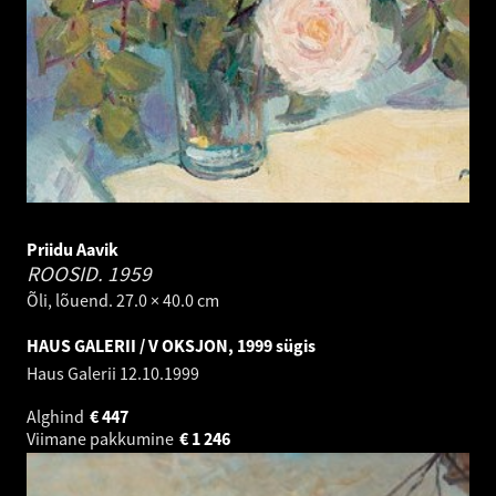
Priidu Aavik
ROOSID.
1959
Õli, lõuend. 27.0 × 40.0 cm
HAUS GALERII / V OKSJON, 1999 sügis
Haus Galerii
12.10.1999
Alghind
€
447
Viimane pakkumine
€
1 246