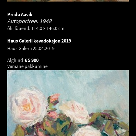
Priidu Aavik
Autoportree.
1948
õli, lõuend. 114.0 × 146.0 cm
Haus Galerii kevadoksjon 2019
Haus Galerii
25.04.2019
Alghind
€
5 900
Viimane pakkumine