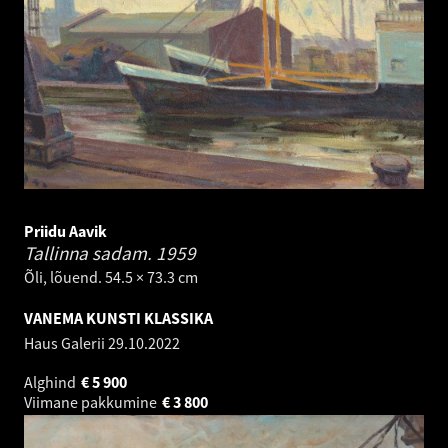
Priidu Aavik
Tallinna sadam.
1959
Õli, lõuend. 54.5 × 73.3 cm
VANEMA KUNSTI KLASSIKA
Haus Galerii
29.10.2022
Alghind
€
5 900
Viimane pakkumine
€
3 800