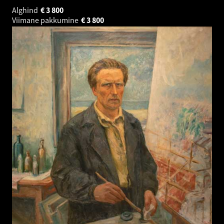
Alghind
€
3 800
Viimane pakkumine
€
3 800