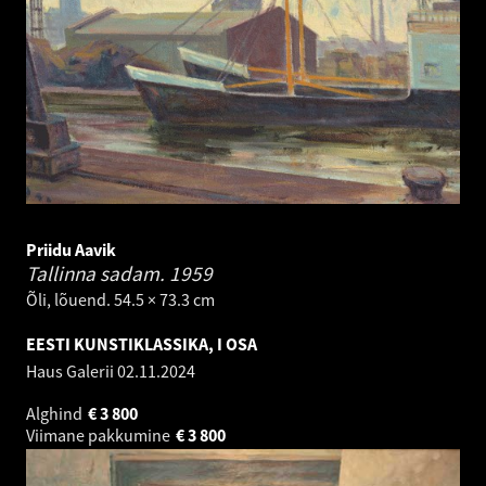
Priidu Aavik
Tallinna sadam.
1959
Õli, lõuend. 54.5 × 73.3 cm
EESTI KUNSTIKLASSIKA, I OSA
Haus Galerii
02.11.2024
Alghind
€
3 800
Viimane pakkumine
€
3 800