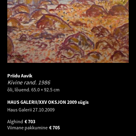
Priidu Aavik
Kivine rand.
1986
õli, lõuend. 65.0 × 92.5 cm
HAUS GALERII/XXV OKSJON 2009 sügis
Haus Galerii
27.10.2009
Alghind
€
703
Viimane pakkumine
€
705