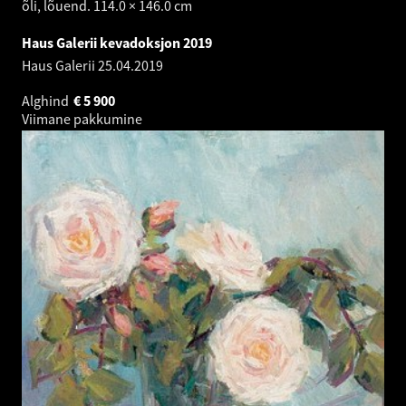
õli, lõuend. 114.0 × 146.0 cm
Haus Galerii kevadoksjon 2019
Haus Galerii
25.04.2019
Alghind
€
5 900
Viimane pakkumine