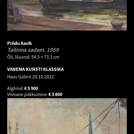
Priidu Aavik
Tallinna sadam.
1959
Õli, lõuend. 54.5 × 73.3 cm
VANEMA KUNSTI KLASSIKA
Haus Galerii
29.10.2022
Alghind
€
5 900
Viimane pakkumine
€
3 800