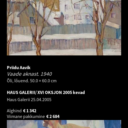
Priidu Aavik
Vaade aknast.
1940
Õli, lõuend. 50.0 × 60.0 cm
HAUS GALERII/ XVI OKSJON 2005 kevad
Haus Galerii
25.04.2005
Alghind
€
1 342
Viimane pakkumine
€
2 684