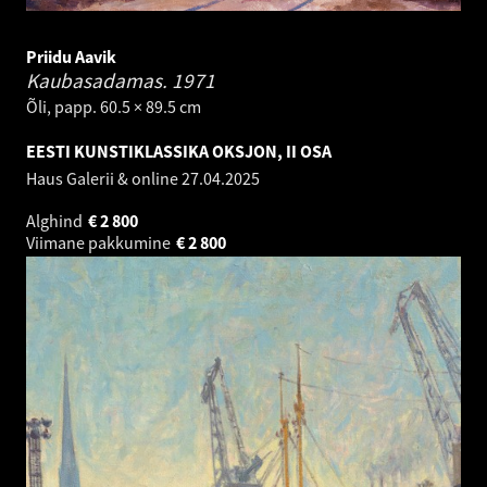
Priidu Aavik
Kaubasadamas.
1971
Õli, papp. 60.5 × 89.5 cm
EESTI KUNSTIKLASSIKA OKSJON, II OSA
Haus Galerii & online
27.04.2025
Alghind
€
2 800
Viimane pakkumine
€
2 800