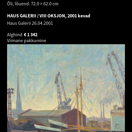
Õli, lõuend. 72.0 × 62.0 cm
HAUS GALERII / VIII OKSJON, 2001 kevad
Haus Galerii
26.04.2001
Alghind
€
1 342
Viimane pakkumine