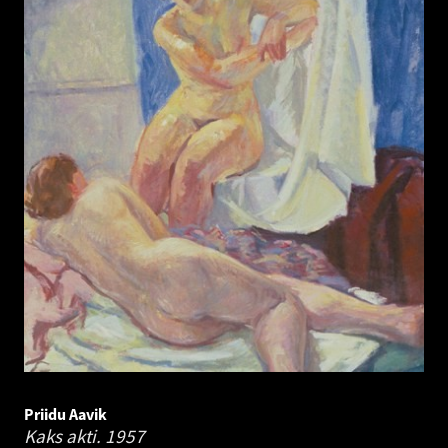
Priidu Aavik
Kaks akti.
1957