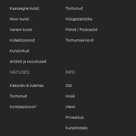
Kaasaegne kunst
Toimunud
Noor kunst
Müügistatistika
Vanem kunst
Filmid / Podcastid
Kollektsioonid
Toimumise kord
Kunstnikud
Artiklid ja soovitused
NÄITUSED
INFO
Käesolev & tulemas
Ost
Toimunud
Müük
Kontseptsioon`
Meist
Privaatsus
Kunstiindeks