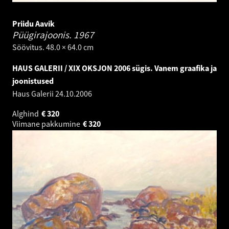
Priidu Aavik
Püügirajoonis.
1967
Söövitus. 48.0 × 64.0 cm
HAUS GALERII / XIX OKSJON 2006 sügis. Vanem graafika ja
joonistused
Haus Galerii
24.10.2006
Alghind
€
320
Viimane pakkumine
€
320