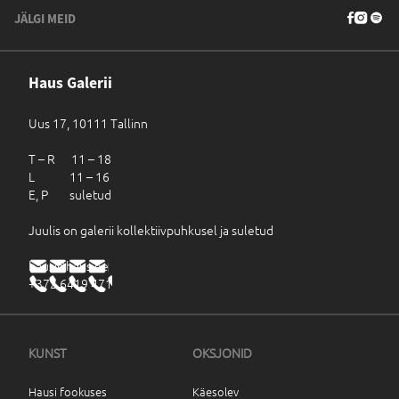
JÄLGI MEID
Haus Galerii
Uus 17, 10111 Tallinn
T – R 11 – 18
L 11 – 16
E, P suletud
Juulis on galerii kollektiivpuhkusel ja suletud
haus@haus.ee
+372 6419 471
KUNST
OKSJONID
Hausi fookuses
Käesolev