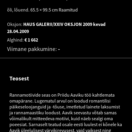
õli, lõuend
.
65.5 × 99.5 cm
Raamitud
Oksjon:
HAUS GALERII/XXIV OKSJON 2009 kevad
28.04.2009
Alghind:
€
1 662
Viimane pakkumine:
-
Teosest
Rannamotiivide seas on Priidu Aaviku töö kahtlemata
omapärane. Lugematul arvul on loodud romantilisi
päikeseloojanguid ja -tõuse, imetletud lainete laksumist
ja rannamaastiku loodust. Aavik seevastu võtab samas
võimalikult mitteedeva motiivi, kuid näeb sealgi oma
poeesiat. Sarnaselt teatud osale eesti luulest ei kõnele ka
Aavik üleelulisest värvikirevusest, vaid vaiksest ning