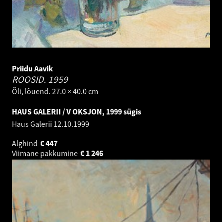
Priidu Aavik
ROOSID.
1959
Õli, lõuend. 27.0 × 40.0 cm
HAUS GALERII / V OKSJON, 1999 sügis
Haus Galerii
12.10.1999
Alghind
€
447
Viimane pakkumine
€
1 246