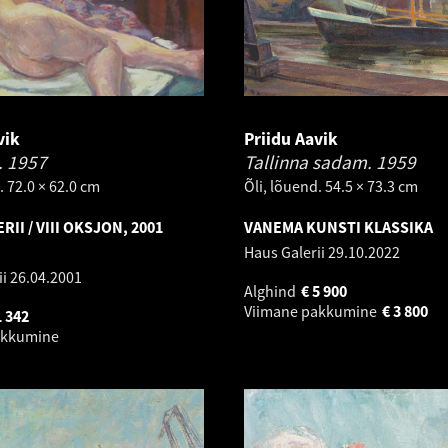
vik
Priidu Aavik
.
1957
Tallinna sadam.
1959
. 72.0 × 62.0 cm
Õli, lõuend. 54.5 × 73.3 cm
RII / VIII OKSJON, 2001
VANEMA KUNSTI KLASSIKA
Haus Galerii
29.10.2022
ii
26.04.2001
Alghind
€
5 900
Viimane pakkumine
€
3 800
1 342
akkumine