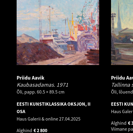
Priidu Aavik
Priidu Aa
Kaubasadamas.
1971
Tallinna
Õli, papp. 60.5 × 89.5 cm
Õli, lõuend
EESTI KUNSTIKLASSIKA OKSJON, II
EESTI KUN
OSA
Haus Galer
Haus Galerii & online
27.04.2025
Alghind
€
Viimane p
Alghind
€
2 800