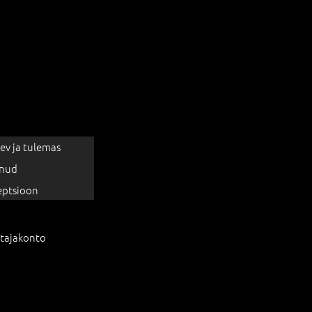
ev ja tulemas
nud
eptsioon
tajakonto