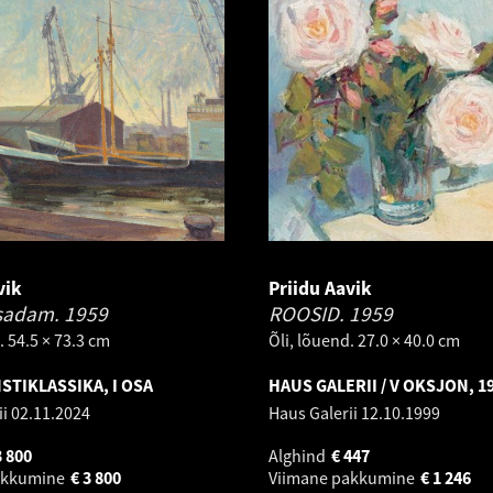
vik
Priidu Aavik
 sadam.
1959
ROOSID.
1959
. 54.5 × 73.3 cm
Õli, lõuend. 27.0 × 40.0 cm
STIKLASSIKA, I OSA
HAUS GALERII / V OKSJON, 19
ii
02.11.2024
Haus Galerii
12.10.1999
3 800
Alghind
€
447
akkumine
€
3 800
Viimane pakkumine
€
1 246