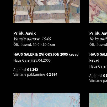
Priidu Aavik
Priidu Aa
Vaade aknast.
1940
Kaks akti
Õli, lõuend. 50.0 × 60.0 cm
Õli, lõuend
HAUS GALERII/ XVI OKSJON 2005 kevad
HAUS GALE
Haus Galerii
25.04.2005
kevad
Haus Galer
Alghind
€
1 342
Viimane pakkumine
€
2 684
Alghind
€
Viimane p