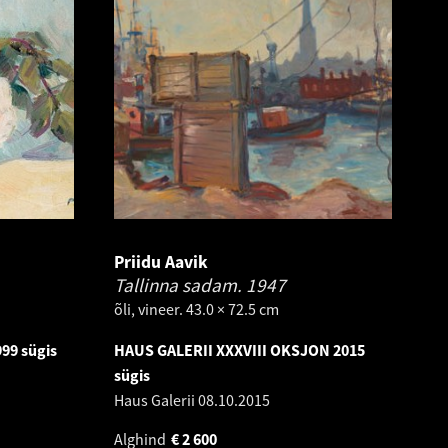
Priidu Aavik
Tallinna sadam.
1947
õli, vineer. 43.0 × 72.5 cm
99 sügis
HAUS GALERII XXXVIII OKSJON 2015
sügis
Haus Galerii
08.10.2015
Alghind
€
2 600