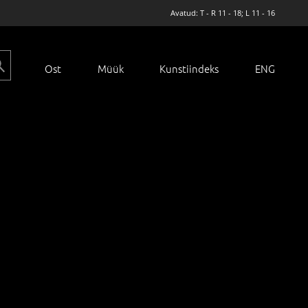
Avatud: T - R 11 - 18; L 11 - 16
Ost
Müük
Kunstiindeks
ENG