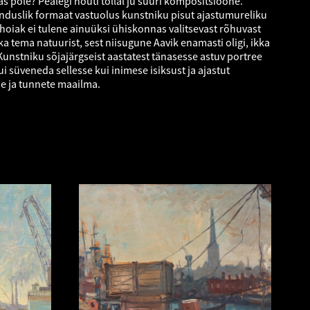
s pole? Pealegi nõuti tollal ju suuri kompositsioone.
nduslik formaat vastuolus kunstniku pisut ajastumureliku
 hoiak ei tulene ainuüksi ühiskonnas valitsevast rõhuvast
ka tema natuurist, sest niisugune Aavik enamasti oligi, ikka
 Kunstniku sõjajärgseist aastatest tänasesse astuv portree
ui süveneda sellesse kui inimese isiksust ja ajastut
e ja tunnete maailma.