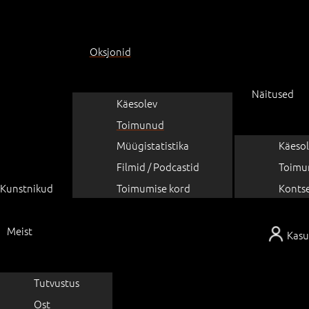
Oksjonid
Näitused
Käesolev
Toimunud
Müügistatistika
Käesol
Filmid / Podcastid
Toimu
Kunstnikud
Toimumise kord
Konts
Meist
Kasu
Tutvustus
Ost