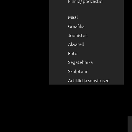
Filmid/ podcastid
Maal
Graafika
Joonistus
Akvarell
Foto
Segatehnika
Skulptuur
Artiklid ja soovitused