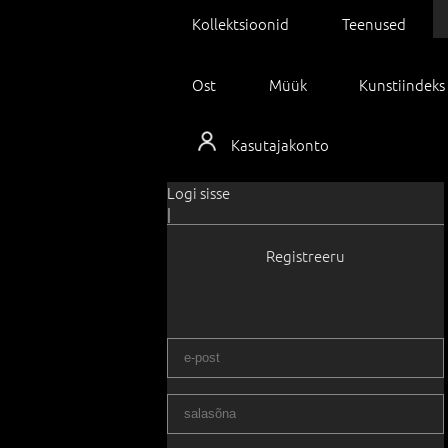
Kollektsioonid
Teenused
Ost
Müük
Kunstiindeks
Kasutajakonto
Logi sisse
|
Registreeru