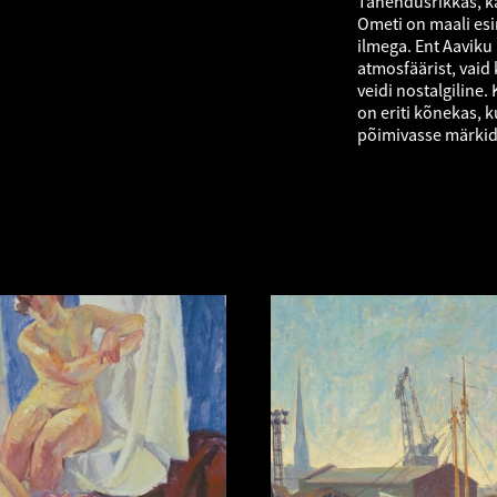
Tähendusrikkas, ka
Ometi on maali esi
ilmega. Ent Aaviku
atmosfäärist, vaid 
veidi nostalgiline.
on eriti kõnekas, k
põimivasse märkid