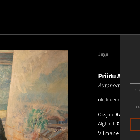
Jaga
Priidu Aavik
1
Autoportree.
194
õli, lõuend
.
114.0 × 
Oksjon:
Haus Galer
Alghind:
€
5 900
Viimane pakku