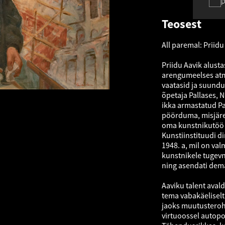
p
Teosest
All paremal: Priidu
Priidu Aavik alust
arengumeelses atmo
vaatasid ja suundu
õpetaja Pallases, N
ikka armastatud Par
pöörduma, misjärel
oma kunstnikutöö kõ
Kunstiinstituudi d
1948. a, mil on val
kunstnikele tugevn
ning asendati dem
Aaviku talent aval
tema vabakäeliselt
jaoks muutusterohke
virtuoossel autopo