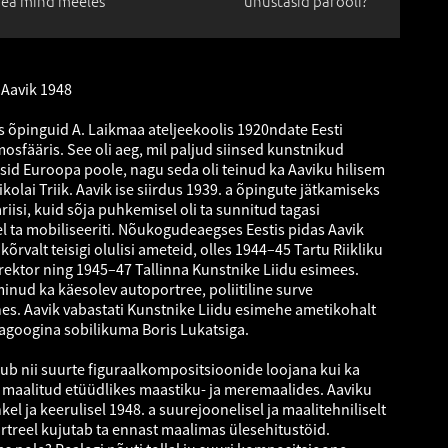
ea mind meeles
unustasid parooli?
 Aavik 1948
as õpinguid A. Laikmaa ateljeekoolis 1920ndate Eesti
sfääris. See oli aeg, mil paljud siinsed kunstnikud
sid Euroopa poole, nagu seda oli teinud ka Aaviku hilisem
ikolai Triik. Aavik ise siirdus 1939. a õpingute jätkamiseks
iisi, kuid sõja puhkemisel oli ta sunnitud tagasi
 ta mobiliseeriti. Nõukogudeaegses Eestis pidas Aavik
rvalt teisigi olulisi ameteid, olles 1944–45 Tartu Riikliku
irektor ning 1945–47 Tallinna Kunstnike Liidu esimees.
minud ka käesolev autoportree, poliitiline surve
es. Aavik vabastati Kunstnike Liidu esimehe ametikohalt
agoogina sobilikuma Boris Lukatsiga.
dub nii suurte figuraalkompositsioonide loojana kui ka
 maalitud etüüdlikes maastiku- ja meremaalides. Aaviku
l ja keerulisel 1948. a suurejoonelisel ja maalitehniliselt
rtreel kujutab ta ennast maalimas ülesehitustöid.