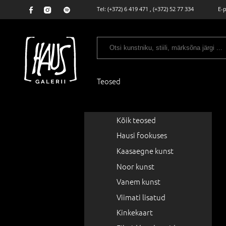
Tel:
(+372) 6 419 471
,
(+372) 52 77 334
E-
Teosed
Kõik teosed
Hausi fookuses
Kaasaegne kunst
Noor kunst
Vanem kunst
Viimati lisatud
Kinkekaart