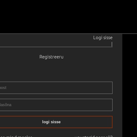
Logi sisse
|
Registreeru
905–1991
8
146.0 cm
Raamitud
ii kevadoksjon 2019
25.04.2019
logi sisse
mine:
-