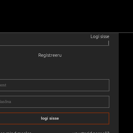
Logi sisse
|
Registreeru
1942–2013
110.5 cm
Raamitud
TI SÜGISOKSJON 2025, III OSA
10.11.2025
logi sisse
mine:
€
38 000