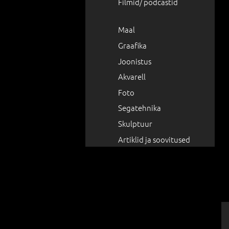
Filmid/ podcastid
Maal
Graafika
Joonistus
Akvarell
Foto
Segatehnika
Skulptuur
Artiklid ja soovitused