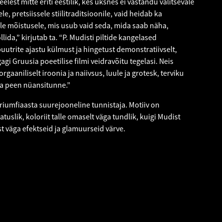
elest mitte eriti eestilik, kes üksnes ei vastandu valitsevale
le, pretsiissele stiilitraditsioonile, vaid heidab ka
ele mõistusele, mis usub vaid seda, mida saab näha,
ida,” kirjutab ta. “P. Mudisti piltide kangelased
utrite ajastu külmust ja hingetust demonstratiivselt,
i Gruusia poeetilise filmi veidravõitu tegelasi. Neis
rgaaniliselt iroonia ja naiivsus, luule ja grotesk, terviku
a peen nüansitunne.”
triumfiaasta suurejooneline tunnistaja. Motiiv on
atuslik, koloriit talle omaselt väga tundlik, kuigi Mudist
 väga efektseid ja glamuurseid värve.