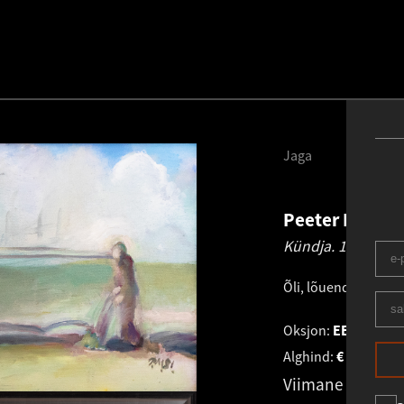
Jaga
Peeter Mudist
Kündja.
1981
Õli, lõuend
.
51.0 × 
Oksjon:
EESTI KUNS
Alghind:
€
32 000
Viimane pakku