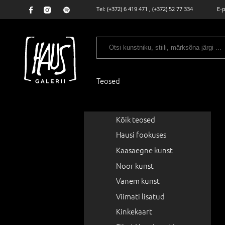
Tel:
(+372) 6 419 471
,
(+372) 52 77 334
E-
Teosed
Kõik teosed
Hausi fookuses
Kaasaegne kunst
Noor kunst
Vanem kunst
Viimati lisatud
Kinkekaart