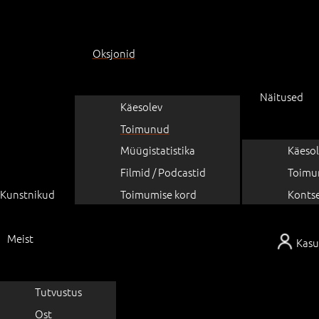
Oksjonid
Näitused
Käesolev
Toimunud
Müügistatistika
Käesol
Filmid / Podcastid
Toimu
Kunstnikud
Toimumise kord
Konts
Meist
Kasu
Tutvustus
Ost