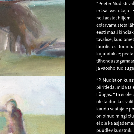
“Peeter Mudisti val
erksat vastukaja – 
neli aastat hiljem.
eelarvamusteta läh
eesti maali kindla
tavalise, kuid omet
lüürilistest toonih
kujutatakse; peata
tähendustagamaade
ja vaoshoitud suge
“P. Mudist on kuns
piiritleda, mida ta 
Lõugas. “Ta ei ole 
ole taidur, kes val
kaudu vaatajale po
on olnud mingi elu
ei ole ka asjademaa
püüdlev kunstnik.