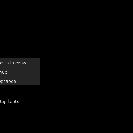
ev ja tulemas
nud
eptsioon
tajakonto