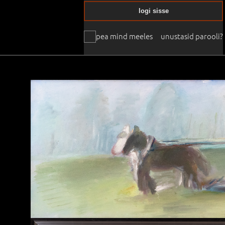
logi sisse
pea mind meeles
unustasid parooli?