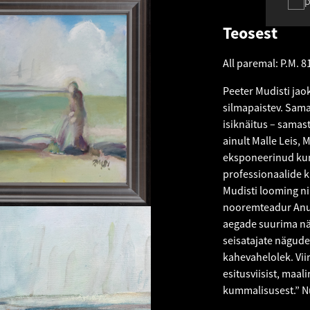
p
Teosest
All paremal: P.M. 8
Peeter Mudisti jaok
silmapaistev. Sam
isiknäitus – samas
ainult Malle Leis, 
eksponeerinud kuns
professionaalide ku
Mudisti looming ni
nooremteadur Anu L
aegade suurima nä
seisatajate nägud
kahevahelolek. Vii
esitusviisist, maa
kummalisusest.” N