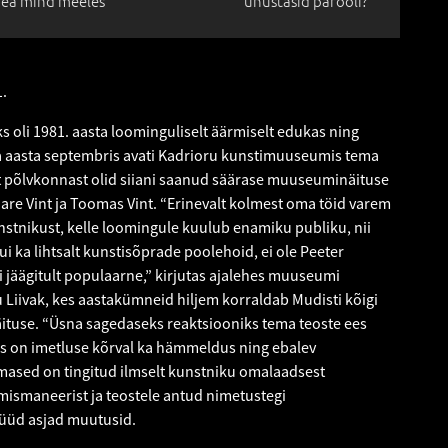
ea mind meeles
unustasid parooli?
1.
s oli 1981. aasta loominguliselt äärmiselt edukas ning
a aasta septembris avati Kadrioru kunstimuuseumis tema
t põlvkonnast olid siiani saanud säärase muuseuminäituse
Mare Vint ja Toomas Vint. “Erinevalt kolmest oma töid varem
tnikust, kelle loomingule kuulub enamiku publiku, nii
i ka lihtsalt kunstisõprade poolehoid, ei ole Peeter
i jäägitult populaarne,” kirjutas ajalehes muuseumi
iivak, kes aastakümneid hiljem korraldab Mudisti kõigi
ituse. “Üsna sagedaseks reaktsiooniks tema teoste ees
es on imetluse kõrval ka hämmeldus ning ebalev
mased on tingitud ilmselt kunstniku omalaadsest
limismaneerist ja teostele antud nimetustegi
üüd asjad muutusid.