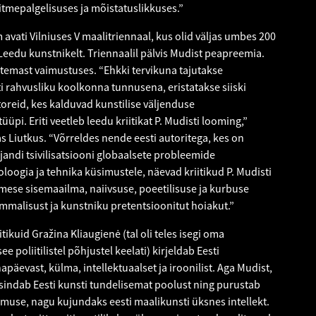
itmepalgelisuses ja mõistatuslikkuses.”
avati Vilniuses V maalitriennaal, kus olid väljas umbes 200
a Leedu kunstnikelt. Triennaalil pälvis Mudist peapreemia.
 temast vaimustuses. “Ehkki tervikuna tajutakse
ti rahvusliku koolkonna tunnusena, eristatakse siiski
toreid, kes kalduvad kunstilise väljenduse
üpi. Eriti veetleb leedu kriitikat P. Mudisti looming,”
 Liutkus. “Võrreldes nende eesti autoritega, kes on
ndi tsivilisatsiooni globaalsete probleemide
loogia ja tehnika küsimustele, näevad kriitikud P. Mudisti
nimese sisemaailma, naiivsuse, poeetilisuse ja kurbuse
mmalisust ja kunstniku pretentsioonitut hoiakut.”
itikuid Gražina Kliaugienė (tal oli teles isegi oma
e poliitilistel põhjustel keelati) kirjeldab Eesti
apäevast, külma, intellektuaalset ja iroonilist. Aga Mudist,
esindab Eesti kunsti tundelisemat poolust ning purustab
use, nagu kujundaks eesti maalikunsti üksnes intellekt.