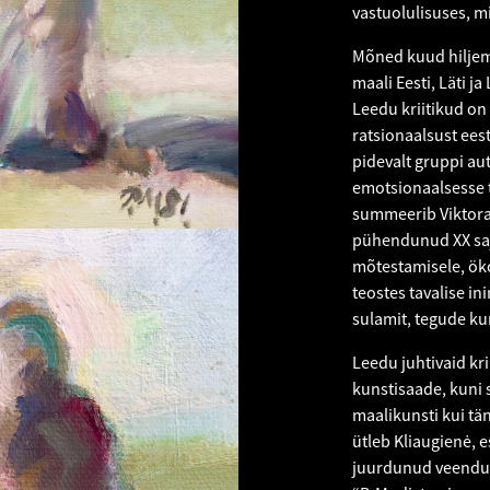
vastuolulisuses, m
Mõned kuud hiljem 
maali Eesti, Läti j
Leedu kriitikud on
ratsionaalsust ees
pidevalt gruppi au
emotsionaalsesse tü
summeerib Viktoras
pühendunud XX saja
mõtestamisele, öko
teostes tavalise i
sulamit, tegude ku
Leedu juhtivaid kri
kunstisaade, kuni se
maalikunsti kui tän
ütleb Kliaugienė, 
juurdunud veendum