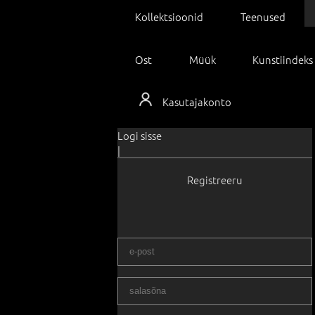
Kollektsioonid
Teenused
Ost
Müük
Kunstiindeks
Kasutajakonto
Logi sisse
|
Registreeru