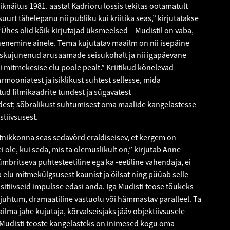
iknäitus 1981. aastal Kadrioru lossis tekitas ootamatult
suurt tähelepanu nii publiku kui kriitika seas,” kirjutatakse
 “Ühes olid kõik kirjutajad üksmeelsed – Mudistil on vaba,
enemine ainele. Tema kujutatav maailm on nii isepäine
kskujunenud arusaamade seisukohalt ja nii igapäevane
i mitmekesise elu poole pealt.” Kriitikud kõnelevad
armooniatest ja isiklikust suhtest sellesse, mida
tud filmikaadrite tundest ja sügavatest
st; sõbralikust suhtumisest oma maalide kangelastesse
stiivsusest.
tnikkonna seas sedavõrd eraldiseisev, et kergem on
ei ole, kui seda, mis ta olemuslikult on,” kirjutab Anne
ümbritseva puhtesteetiline ega ka -eetiline vahendaja, ei
ib elu mitmekülgsusest kaunist ja õilsat ning püüab selle
sitiivseid impulsse edasi anda. Iga Mudisti teose tõukeks
juhtum, dramaatiline vastuolu või hämmastav paralleel. Ta
ilma jahe kujutaja, kõrvalseisjaks jääv objektiivsusele
 Mudisti teoste kangelasteks on inimesed kogu oma