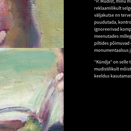
“P. Mudist, minu me
reklaamilikult selge
väljakutse nn terv
puudutada, kontroll
ignoreerivad kompu
meenutades millegag
piltides põimuvad o
monumentaalsus j
“Kündja” on selle 
mudistilikult mõist
keeldus kasutamast