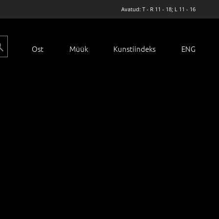
Avatud: T - R 11 - 18; L 11 - 16
Ost
Müük
Kunstiindeks
ENG