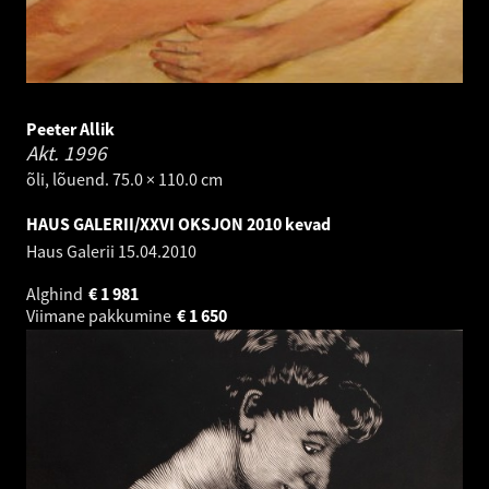
Peeter Allik
Akt.
1996
õli, lõuend. 75.0 × 110.0 cm
HAUS GALERII/XXVI OKSJON 2010 kevad
Haus Galerii
15.04.2010
Alghind
€
1 981
Viimane pakkumine
€
1 650