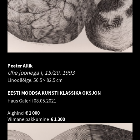
Peeter Allik
Ühe joonega I, 15/20.
1993
Linoollõige. 56.5 × 82.5 cm
EESTI MOODSA KUNSTI KLASSIKA OKSJON
Haus Galerii
08.05.2021
Alghind
€
1 000
Viimane pakkumine
€
1 300