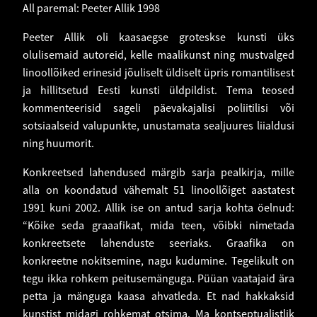
All paremal: Peeter Allik 1998
Peeter Allik oli kaasaegse groteskse kunsti üks
olulisemaid autoreid, kelle maalikunst ning mustvalged
linoollõiked erinesid jõuliselt üldiselt üpris romantilisest
ja hillitsetud Eesti kunsti üldpildist. Tema teosed
kommenteerisid sageli päevakajalisi poliitilisi või
sotsiaalseid valupunkte, unustamata sealjuures liialdusi
ning huumorit.
Konkreetsed lahendused märgib sarja pealkirja, mille
alla on koondatud vähemalt 51 linoollõiget aastatest
1991 kuni 2002. Allik ise on antud sarja kohta öelnud:
“Kõike seda graaafikat, mida teen, võibki nimetada
konkreetsete lahenduste seeriaks. Graafika on
konkreetne nokitsemine, nagu kudumine. Tegelikult on
tegu ikka rohkem peitusemänguga. Püüan vaatajaid ära
petta ja mänguga kaasa ahvatleda. Et nad hakkaksid
kunstist midagi rohkemat otsima. Ma kontseptualistlik