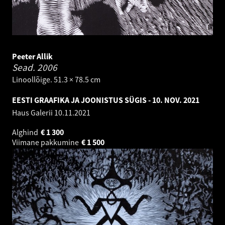
Peeter Allik
Sead.
2006
Linoollõige. 51.3 × 78.5 cm
EESTI GRAAFIKA JA JOONISTUS SÜGIS - 10. NOV. 2021
Haus Galerii
10.11.2021
Alghind
€
1 300
Viimane pakkumine
€
1 500