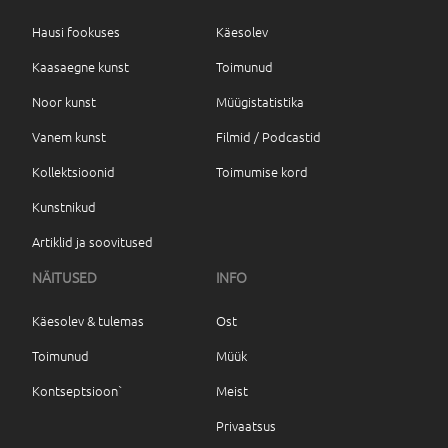
Hausi fookuses
Käesolev
Kaasaegne kunst
Toimunud
Noor kunst
Müügistatistika
Vanem kunst
Filmid / Podcastid
Kollektsioonid
Toimumise kord
Kunstnikud
Artiklid ja soovitused
NÄITUSED
INFO
Käesolev & tulemas
Ost
Toimunud
Müük
Kontseptsioon`
Meist
Privaatsus