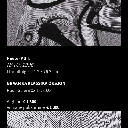
Peeter Allik
NATO.
1996
Linoollõige . 51.2 × 76.3 cm
GRAAFIKA KLASSIKA OKSJON
Haus Galerii
03.11.2022
Alghind
€
1 300
Viimane pakkumine
€
1 300