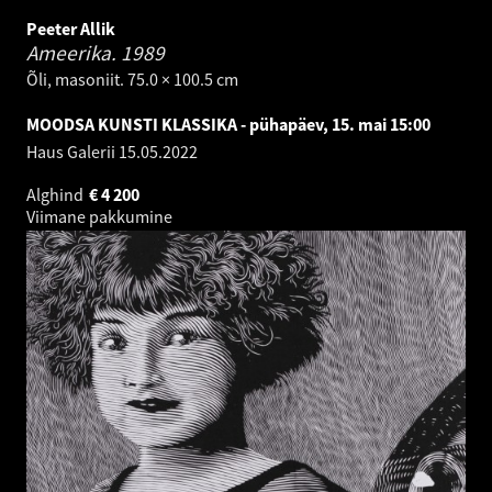
Peeter Allik
Ameerika.
1989
Õli, masoniit. 75.0 × 100.5 cm
MOODSA KUNSTI KLASSIKA - pühapäev, 15. mai 15:00
Haus Galerii
15.05.2022
Alghind
€
4 200
Viimane pakkumine