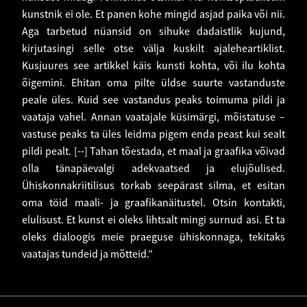
kunstnik ei ole. Et panen kohe mingid asjad paika või nii.
Aga tarbetud nüansid on sihuke dadaistlik kujund,
kirjutasingi selle otse välja kuskilt ajaleheartiklist.
Kusjuures see artikkel käis kunsti kohta, või ilu kohta
õigemini. Ehitan oma pilte üldse suurte vastanduste
peale üles. Kuid see vastandus peaks toimuma pildi ja
vaataja vahel. Annan vaatajale küsimärgi, mõistatuse –
vastuse peaks ta üles leidma pigem enda peast kui sealt
pildi pealt. [--] Tahan tõestada, et maal ja graafika võivad
olla tänapäevalgi adekvaatsed ja elujõulised.
Ühiskonnakriitilisus torkab seepärast silma, et esitan
oma töid maali- ja graafikanäitustel. Otsin kontakti,
elulisust. Et kunst ei oleks lihtsalt mingi surnud asi. Et ta
oleks dialoogis meie praeguse ühiskonnaga, tekitaks
vaatajas tundeid ja mõtteid.”