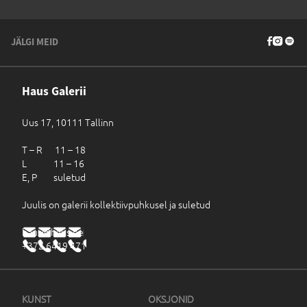
JÄLGI MEID
Haus Galerii
Uus 17, 10111 Tallinn
T – R 11 – 18
L 11 – 16
E, P suletud
Juulis on galerii kollektiivpuhkusel ja suletud
haus@haus.ee
+372 6419 471
KUNST
OKSJONID