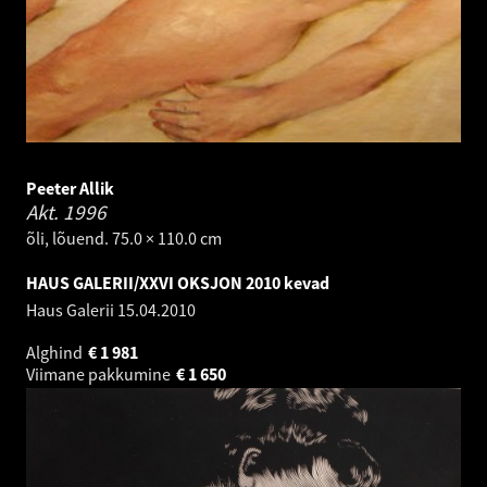
Peeter Allik
Akt.
1996
õli, lõuend. 75.0 × 110.0 cm
HAUS GALERII/XXVI OKSJON 2010 kevad
Haus Galerii
15.04.2010
Alghind
€
1 981
Viimane pakkumine
€
1 650