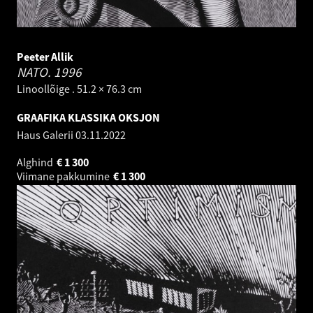
Peeter Allik
NATO.
1996
Linoollõige . 51.2 × 76.3 cm
GRAAFIKA KLASSIKA OKSJON
Haus Galerii
03.11.2022
Alghind
€
1 300
Viimane pakkumine
€
1 300