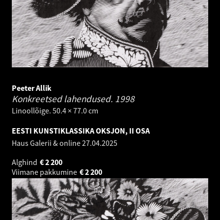
Peeter Allik
Konkreetsed lahendused.
1998
Linoollõige. 50.4 × 77.0 cm
EESTI KUNSTIKLASSIKA OKSJON, II OSA
Haus Galerii & online
27.04.2025
Alghind
€
2 200
Viimane pakkumine
€
2 200