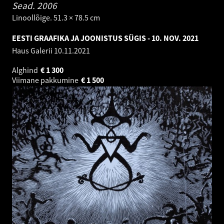
Sead.
2006
Linoollõige. 51.3 × 78.5 cm
EESTI GRAAFIKA JA JOONISTUS SÜGIS - 10. NOV. 2021
Haus Galerii
10.11.2021
Alghind
€
1 300
Viimane pakkumine
€
1 500