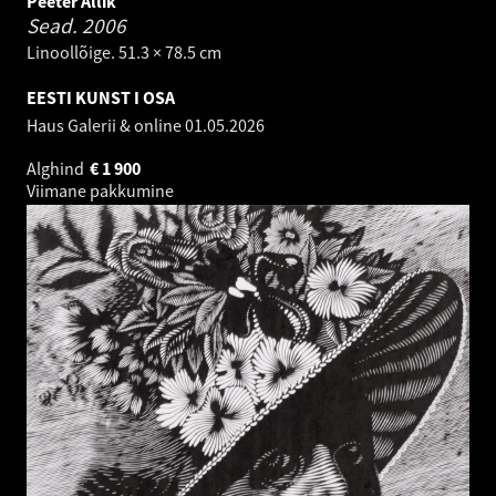
Peeter Allik
Sead.
2006
Linoollõige. 51.3 × 78.5 cm
EESTI KUNST I OSA
Haus Galerii & online
01.05.2026
Alghind
€
1 900
Viimane pakkumine