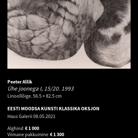
Peeter Allik
Ühe joonega I, 15/20.
1993
Linoollõige. 56.5 × 82.5 cm
EESTI MOODSA KUNSTI KLASSIKA OKSJON
Haus Galerii
08.05.2021
Alghind
€
1 000
Viimane pakkumine
€
1 300