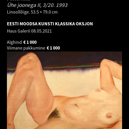
Ühe joonega II, 3/20.
1993
Linoollõige. 53.5 × 79.0 cm
EESTI MOODSA KUNSTI KLASSIKA OKSJON
Haus Galerii
08.05.2021
Alghind
€
1 000
Viimane pakkumine
€
1 000