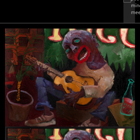
min
mee