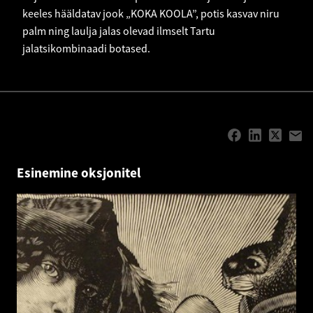
keeles hääldatav jook „KOKA KOOLA”, potis kasvav niru
palm ning laulja jalas olevad ilmselt Tartu
jalatsikombinaadi botased.
Esinemine oksjonitel