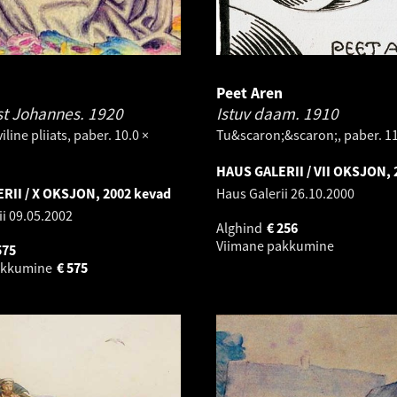
n
Peet Aren
st Johannes.
1920
Istuv daam.
1910
viline pliiats, paber. 10.0 ×
Tu&scaron;&scaron;, paber. 11
HAUS GALERII / VII OKSJON, 
RII / X OKSJON, 2002 kevad
Haus Galerii
26.10.2000
ii
09.05.2002
Alghind
€
256
Viimane pakkumine
575
akkumine
€
575