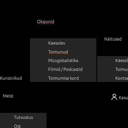
Oksjonid
Näitused
Käesolev
Toimunud
Müügistatistika
Käesol
Filmid / Podcastid
Toimu
Kunstnikud
Toimumise kord
Konts
Meist
Kasu
Tutvustus
Ost