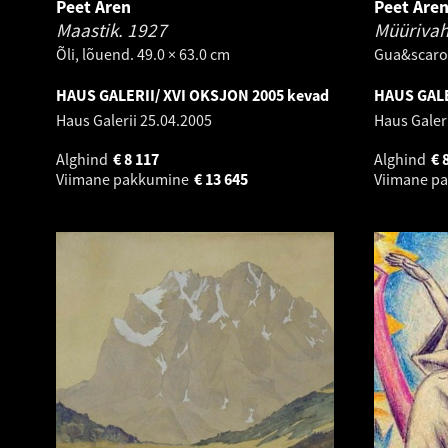
Peet Aren
Peet Are
Maastik.
1927
Müürivah
Õli, lõuend. 49.0 × 63.0 cm
Gua&scaro
HAUS GALERII/ XVI OKSJON 2005 kevad
HAUS GALER
Haus Galerii
25.04.2005
Haus Galer
Alghind
€
8 117
Alghind
€
Viimane pakkumine
€
13 645
Viimane p