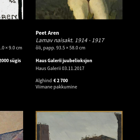
Peet Aren
Lamav naisakt.
1914 - 1917
.0 × 9.0 cm
õli, papp. 93.5 × 58.0 cm
2000 sügis
Haus Galerii juubelioksjon
Haus Galerii
03.11.2017
Alghind
€
2 700
Viimane pakkumine