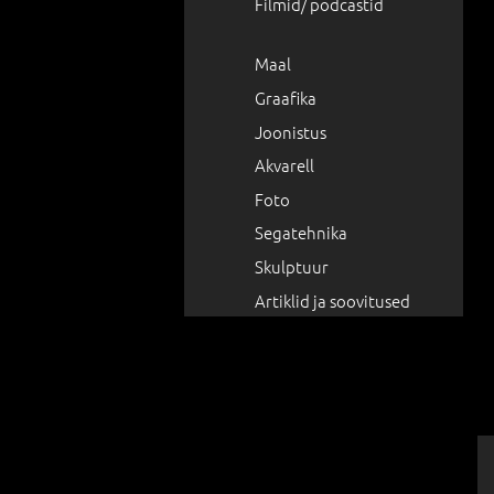
Filmid/ podcastid
Maal
Graafika
Joonistus
Akvarell
Foto
Segatehnika
Skulptuur
Artiklid ja soovitused