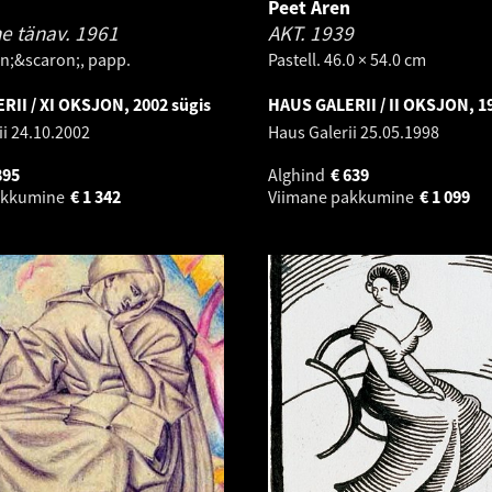
n
Peet Aren
e tänav.
1961
AKT.
1939
n;&scaron;, papp.
Pastell. 46.0 × 54.0 cm
II / XI OKSJON, 2002 sügis
HAUS GALERII / II OKSJON, 1
ii
24.10.2002
Haus Galerii
25.05.1998
895
Alghind
€
639
akkumine
€
1 342
Viimane pakkumine
€
1 099