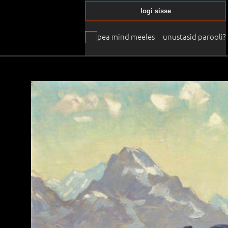
logi sisse
pea mind meeles
unustasid parooli?