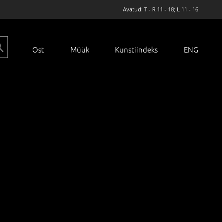
Avatud: T - R 11 - 18; L 11 - 16
Ost
Müük
Kunstiindeks
ENG