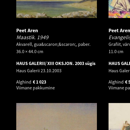
Peet Aren
Peet Are
Maastik.
1949
Evangeli
Akvarell, gua&scaron;&scaron;, paber.
Grafiit, vär
36.0 × 44.0 cm
11.0 cm
HAUS GALERII/ XIII OKSJON. 2003 sügis
HAUS GALE
Haus Galerii
23.10.2003
Haus Galer
Alghind
€
1 023
Alghind
€
Viimane pakkumine
Viimane p