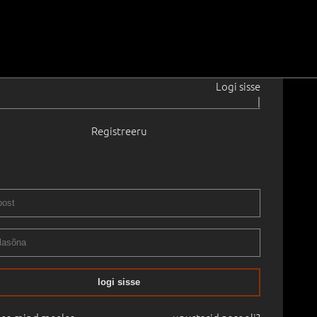
Logi sisse
|
Registreeru
9–1970
40 - 1960
.0 × 38.0 cm
Raamitud
RII XXXV OKSJON 2014 kevad
25.04.2014
logi sisse
mine:
€
1 600