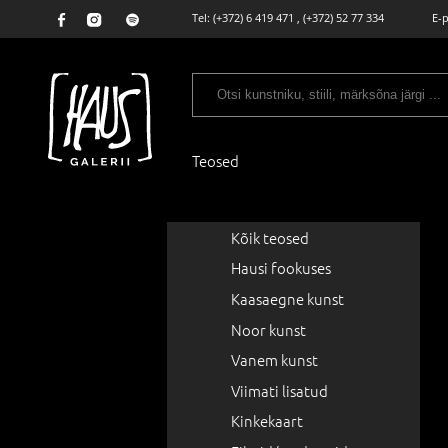
Tel:
(+372) 6 419 471
,
(+372) 52 77 334
E-
Teosed
Kõik teosed
Hausi fookuses
Kaasaegne kunst
Noor kunst
Vanem kunst
Viimati lisatud
Kinkekaart