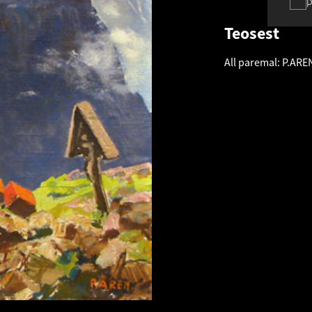
p
Teosest
All paremal: P.ARE