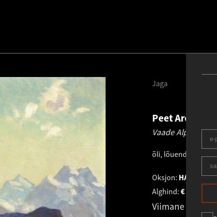
Jaga
Peet Aren
188
Vaade Alpidest.
19
õli, lõuend papil
.
46
Oksjon:
HAUS GALE
Alghind:
€
1 250
Viimane pakku