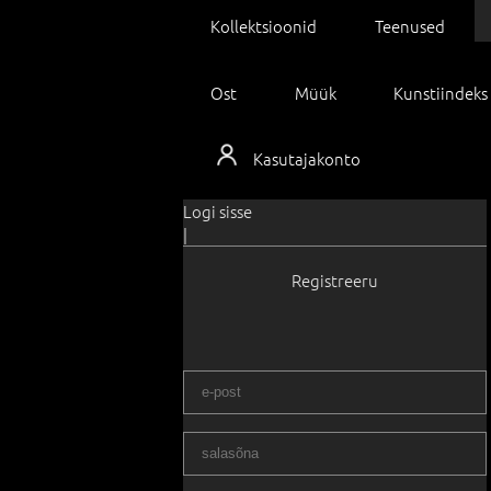
Kollektsioonid
Teenused
Ost
Müük
Kunstiindeks
Kasutajakonto
Logi sisse
|
Registreeru