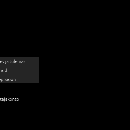
ev ja tulemas
nud
eptsioon
tajakonto