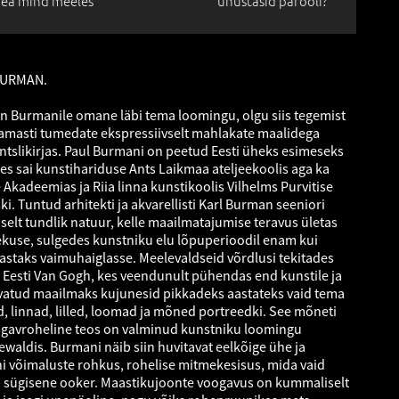
ea mind meeles
unustasid parooli?
 BURMAN.
on Burmanile omane läbi tema loomingu, olgu siis tegemist
amasti tumedate ekspressiivselt mahlakate maalidega
pintslikirjas. Paul Burmani on peetud Eesti üheks esimeseks
kes sai kunstihariduse Ants Laikmaa ateljeekoolis aga ka
 Akadeemias ja Riia linna kunstikoolis Vilhelms Purvitise
ski. Tuntud arhitekti ja akvarellisti Karl Burman seeniori
selt tundlik natuur, kelle maailmatajumise teravus ületas
kuse, sulgedes kunstniku elu lõpuperioodil enam kui
astaks vaimuhaiglasse. Meelevaldseid võrdlusi tekitades
Eesti Van Gogh, kes veendunult pühendas end kunstile ja
avatud maailmaks kujunesid pikkadeks aastateks vaid tema
, linnad, lilled, loomad ja mõned portreedki. See mõneti
sügavroheline teos on valminud kunstniku loomingu
aldis. Burmani näib siin huvitavat eelkõige ühe ja
i võimaluste rohkus, rohelise mitmekesisus, mida vaid
b sügisene ooker. Maastikujoonte voogavus on kummaliselt