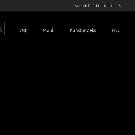
Avatud: T - R 11 - 18; L 11 - 16
Ost
Müük
Kunstiindeks
ENG