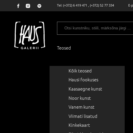
Tel:
(+372) 6 419 471
,
(+372) 52 77 334
E-
Teosed
Kõik teosed
Hausi fookuses
Kaasaegne kunst
Noor kunst
Vanem kunst
Viimati lisatud
Kinkekaart