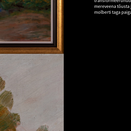
transformeerunud 
mereveena tõusta j
molberti taga paig