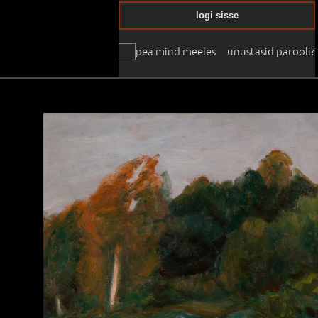
logi sisse
pea mind meeles
unustasid parooli?