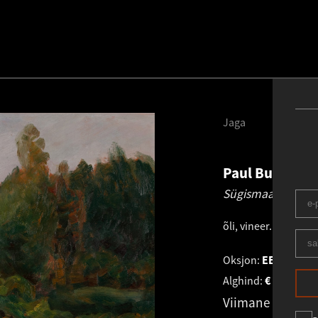
Jaga
Paul Burman
Sügismaastik.
192
õli, vineer
.
52.5 × 71
Oksjon:
EESTI VAN
Alghind:
€
3 500
Viimane pakku