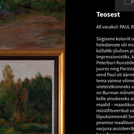
p
Teosest
All vasakul: PAUL
Sügisene koloriit 
heledamate või en
küllaltki jõulises 
impressionistiks, 
Peterburi Kunstide
juures ning Pariisi
vend Paul oli äärmi
tema vaimse võime
viieteistkümneks a
on Burman mõneti 
kelle ainukeseks 
maalid – maastikud
müstifitseeritud 
lõpukümnendil Seew
peamise maalitoon
varjuna assisteeri