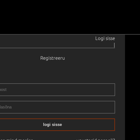
Logi sisse
|
Registreeru
1888–1934
5 - 1934
.0 cm
Raamitud
EMA KUNSTI KLASSIKA OKSJON
07.05.2021
logi sisse
mine:
-