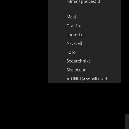
Filmid/ podcastid
Maal
Graafika
Joonistus
Akvarell
Foto
Segatehnika
Skulptuur
Artiklid ja soovitused