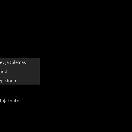
ev ja tulemas
nud
eptsioon
tajakonto