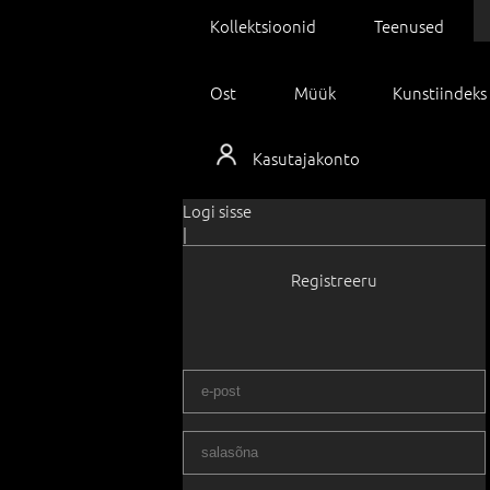
Kollektsioonid
Teenused
Ost
Müük
Kunstiindeks
Kasutajakonto
Logi sisse
|
Registreeru