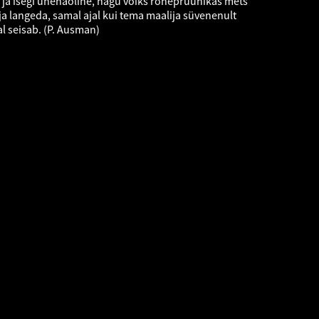
ja isegi unenäoline, nagu võiks rohepruunikas mets
a langeda, samal ajal kui tema maalija süvenenult
al seisab. (P. Ausman)