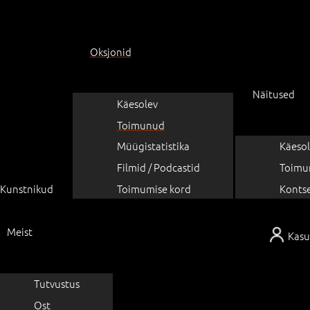
Oksjonid
Näitused
Käesolev
Toimunud
Müügistatistika
Käesol
Filmid / Podcastid
Toimu
Kunstnikud
Toimumise kord
Konts
Meist
Kasu
Tutvustus
Ost