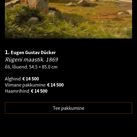
1.
Eugen Gustav Dücker
Rügeni maastik.
1869
õli, lõuend. 54.5 × 85.0 cm
Alghind
€
14 500
Viimane pakkumine
€
14 500
Haamrihind
€
14 500
Tee pakkumine