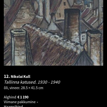
12.
Nikolai Kull
Tallinna katused.
1930 - 1940
õli, vineer. 28.5 × 41.5 cm
Alghind
€
1 190
Viimane pakkumine
-
Haamrihind