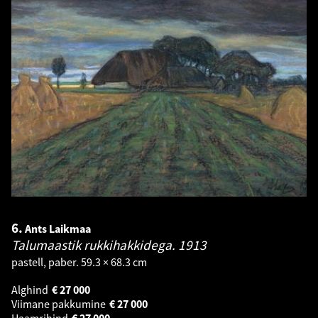
6.
Ants Laikmaa
Talumaastik rukkihakkidega.
1913
pastell, paber. 59.3 × 68.3 cm
Alghind
€
27 000
Viimane pakkumine
€
27 000
Haamrihind
€
27 000