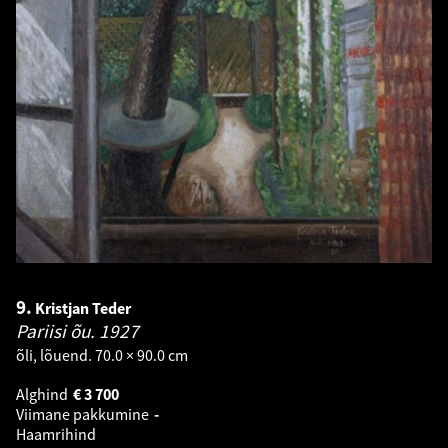
9.
Kristjan Teder
Pariisi õu.
1927
õli, lõuend. 70.0 × 90.0 cm
Alghind
€
3 700
Viimane pakkumine
-
Haamrihind