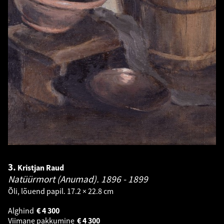
3.
Kristjan Raud
Natüürmort (Anumad).
1896 - 1899
Õli, lõuend papil. 17.2 × 22.8 cm
Alghind
€
4 300
Viimane pakkumine
€
4 300