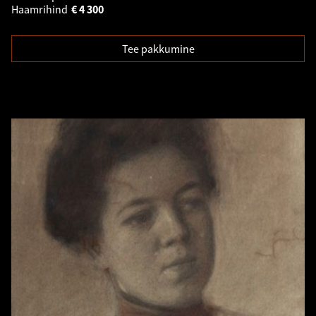
Haamrihind
€
4 300
Tee pakkumine