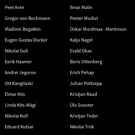
Peet Aren
Ilmar Malin
Gregor von Bochmann
Peeter Mudist
Vladimir Bogatkin
Oskar Murdmaa - Martinson
Eugen Gustav Dücker
Kalju Nagel
Nikolai Guli
Evald Okas
Eerik Haamer
Boris Ottenberg
Andrei Jegorov
Erich Pehap
Ott Kangilaski
Juhan Püttsepp
Elmar Kits
Kristjan Raud
Linda Kits-Mägi
Ülo Sooster
Nikolai Kull
Kristjan Teder
Eduard Kutsar
Nikolai Triik