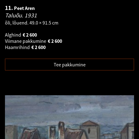
11.
Peet Aren
Taluõu.
1931
õli, lõuend. 49.0 × 91.5 cm
Alghind
€
2 600
Viimane pakkumine
€
2 600
Haamrihind
€
2 600
Tee pakkumine