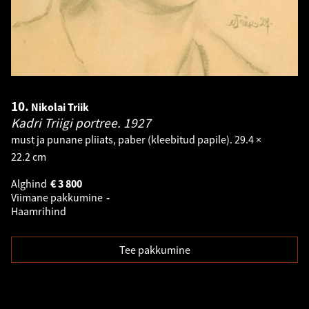
10.
Nikolai Triik
Kadri Triigi portree.
1927
must ja punane pliiats, paber (kleebitud papile). 29.4 ×
22.2 cm
Alghind
€
3 800
Viimane pakkumine
-
Haamrihind
Tee pakkumine