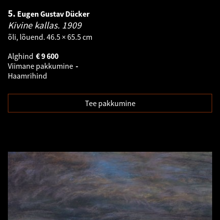
5.
Eugen Gustav Dücker
Kivine kallas.
1909
õli, lõuend. 46.5 × 65.5 cm
Alghind
€
9 600
Viimane pakkumine
-
Haamrihind
Tee pakkumine