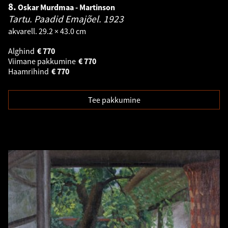
8.
Oskar Murdmaa - Martinson
Tartu. Paadid Emajõel.
1923
akvarell. 29.2 × 43.0 cm
Alghind
€
770
Viimane pakkumine
€
770
Haamrihind
€
770
Tee pakkumine