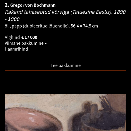
2.
Gregor von Bochmann
Rakend tahaseotud kõrviga (Taluesine Eestis).
1890
- 1900
õli, papp (dubleeritud lõuendile). 56.4 × 74.5 cm
Alghind
€
17 000
Viimane pakkumine
-
Haamrihind
Tee pakkumine