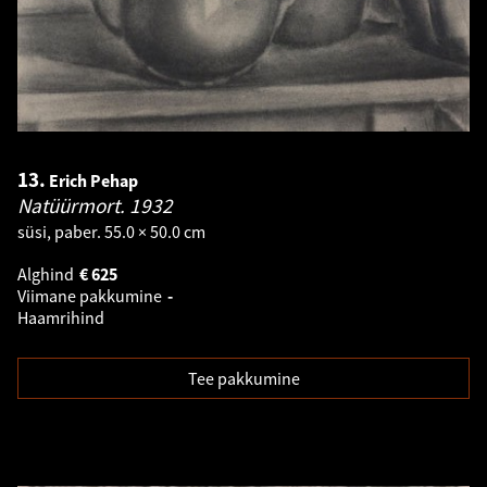
13.
Erich Pehap
Natüürmort.
1932
süsi, paber. 55.0 × 50.0 cm
Alghind
€
625
Viimane pakkumine
-
Haamrihind
Tee pakkumine