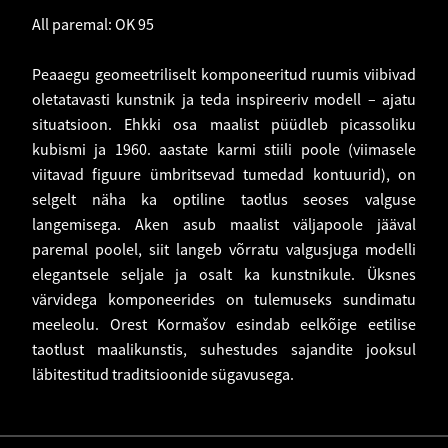
All paremal: OK 95
Peaaegu geomeetriliselt komponeeritud ruumis viibivad
oletatavasti kunstnik ja teda inspireeriv modell – ajatu
situatsioon. Ehkki osa maalist püüdleb picassoliku
kubismi ja 1960. aastate karmi stiili poole (viimasele
viitavad figuure ümbritsevad tumedad kontuurid), on
selgelt näha ka optiline taotlus seoses valguse
langemisega. Aken asub maalist väljapoole jääval
paremal poolel, siit langeb võrratu valgusjuga modelli
elegantsele seljale ja osalt ka kunstnikule. Üksnes
värvidega komponeerides on tulemuseks sundimatu
meeleolu. Orest Kormašov esindab eelkõige eetilise
taotlust maalikunstis, suhestudes sajandite jooksul
läbitestitud traditsioonide sügavusega.