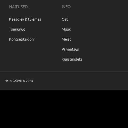
NÄITUSED
INFO
Käesolev & tulemas
Ost
Toimunud
Müük
Kontseptsioon`
Meist
Privaatsus
Kunstiindeks
Haus Galerii © 2024