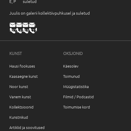
E, P suletud
Juulis on galerii kollektiivpuhkusel ja suletud
haus@haus.ee
+372 6419 471
KUNST
OKSJONID
Hausi fookuses
Käesolev
Kaasaegne kunst
Toimunud
Noor kunst
Müügistatistika
Vanem kunst
Filmid / Podcastid
Kollektsioonid
Toimumise kord
Kunstnikud
Artiklid ja soovitused