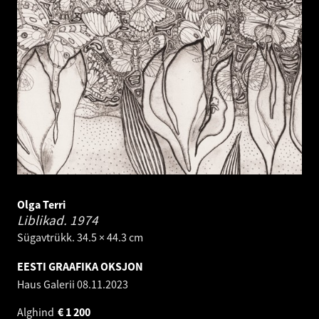
Olga Terri
Liblikad.
1974
Sügavtrükk. 34.5 × 44.3 cm
EESTI GRAAFIKA OKSJON
Haus Galerii
08.11.2023
Alghind
€
1 200