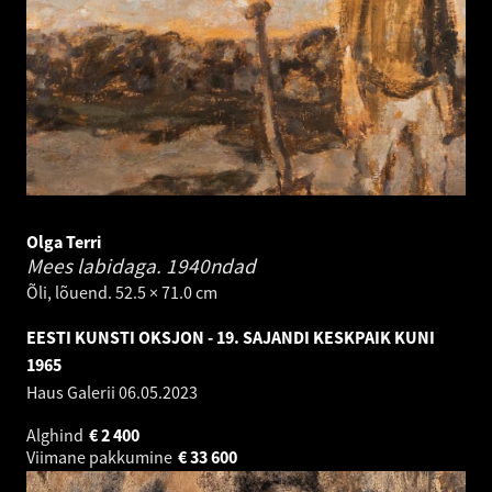
Olga Terri
Mees labidaga.
1940ndad
Õli, lõuend. 52.5 × 71.0 cm
EESTI KUNSTI OKSJON - 19. SAJANDI KESKPAIK KUNI
1965
Haus Galerii
06.05.2023
Alghind
€
2 400
Viimane pakkumine
€
33 600