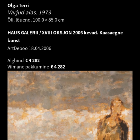
Olga Terri
Varjud aias.
1973
Õli, lõuend. 100.0 × 85.0 cm
HAUS GALERII / XVIII OKSJON 2006 kevad. Kaasaegne
kunst
ArtDepoo
18.04.2006
Alghind
€
4 282
Viimane pakkumine
€
4 282