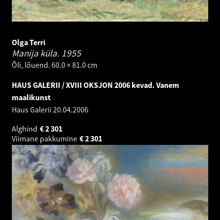
Olga Terri
Manija küla.
1955
Õli, lõuend. 60.0 × 81.0 cm
HAUS GALERII / XVIII OKSJON 2006 kevad. Vanem
maalikunst
Haus Galerii
20.04.2006
Alghind
€
2 301
Viimane pakkumine
€
2 301