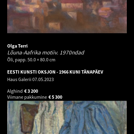
Olga Terri
Lõuna-Aafrika motiiv.
1970ndad
Õli, papp. 50.0 × 80.0 cm
EESTI KUNSTI OKSJON - 1966 KUNI TÄNAPÄEV
Haus Galerii
07.05.2023
Alghind
€
3 200
Viimane pakkumine
€
5 300