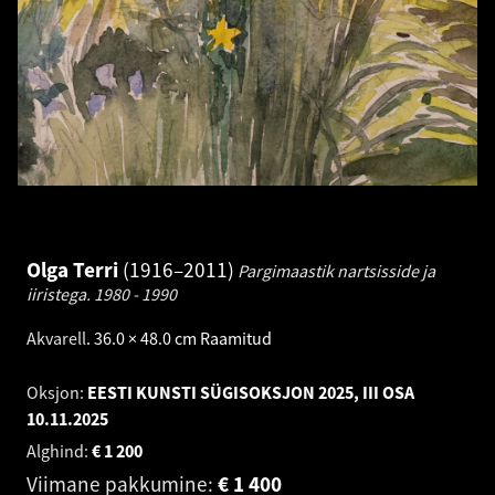
Olga Terri
1916–2011
Pargimaastik nartsisside ja
iiristega.
1980 - 1990
Akvarell
.
36.0 × 48.0 cm
Raamitud
Oksjon:
EESTI KUNSTI SÜGISOKSJON 2025, III OSA
10.11.2025
Alghind:
€
1 200
Viimane pakkumine:
€
1 400