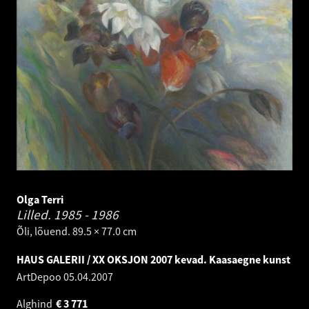
Olga Terri
Lilled.
1985 - 1986
Õli, lõuend. 89.5 × 77.0 cm
HAUS GALERII / XX OKSJON 2007 kevad. Kaasaegne kunst
ArtDepoo
05.04.2007
Alghind
€
3 771