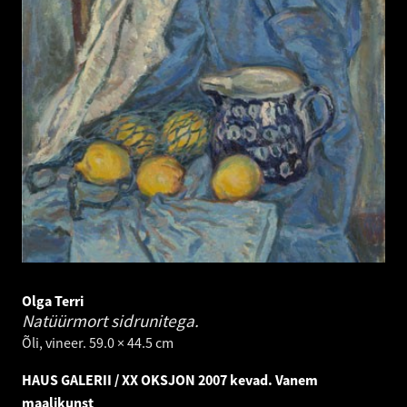
Olga Terri
Natüürmort sidrunitega.
Õli, vineer. 59.0 × 44.5 cm
HAUS GALERII / XX OKSJON 2007 kevad. Vanem
maalikunst