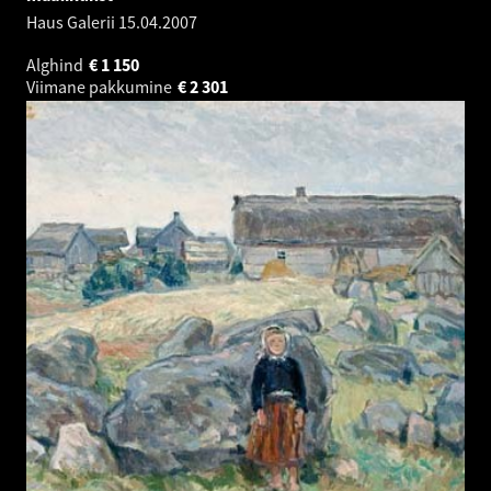
Haus Galerii
15.04.2007
Alghind
€
1 150
Viimane pakkumine
€
2 301