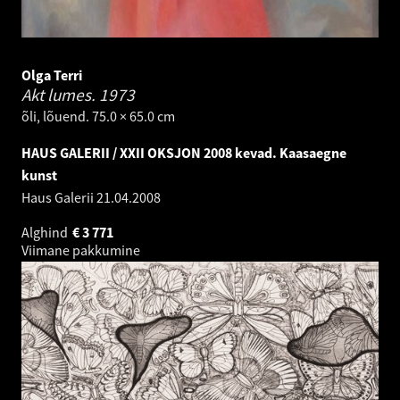
Olga Terri
Akt lumes.
1973
õli, lõuend. 75.0 × 65.0 cm
HAUS GALERII / XXII OKSJON 2008 kevad. Kaasaegne
kunst
Haus Galerii
21.04.2008
Alghind
€
3 771
Viimane pakkumine