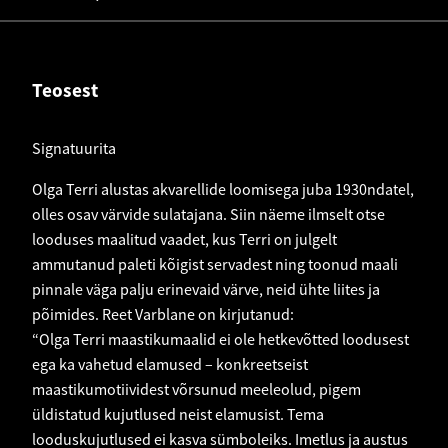
Teosest
Signatuurita
Olga Terri alustas akvarellide loomisega juba 1930ndatel,
olles osav värvide sulatajana. Siin näeme ilmselt otse
looduses maalitud vaadet, kus Terri on julgelt
ammutanud paleti kõigist servadest ning toonud maali
pinnale väga palju erinevaid värve, neid ühte liites ja
põimides. Reet Varblane on kirjutanud:
“Olga Terri maastikumaalid ei ole hetkevõtted loodusest
ega ka vahetud elamused – konkreetseist
maastikumotiividest võrsunud meeleolud, pigem
üldistatud kujutlused neist elamusist. Tema
looduskujutlused ei kasva sümboleiks. Imetlus ja austus