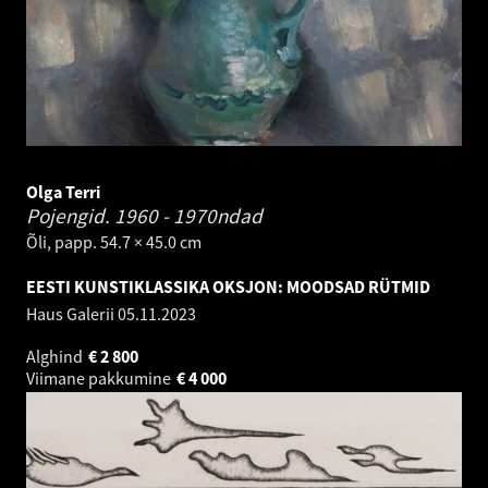
Olga Terri
Pojengid.
1960 - 1970ndad
Õli, papp. 54.7 × 45.0 cm
EESTI KUNSTIKLASSIKA OKSJON: MOODSAD RÜTMID
Haus Galerii
05.11.2023
Alghind
€
2 800
Viimane pakkumine
€
4 000