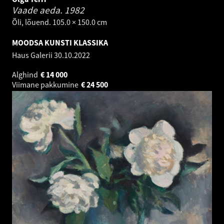
Vaade aeda.
1982
Õli, lõuend. 105.0 × 150.0 cm
MOODSA KUNSTI KLASSIKA
Haus Galerii
30.10.2022
Alghind
€
14 000
Viimane pakkumine
€
24 500