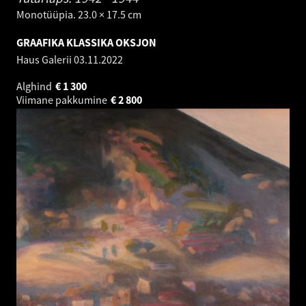
Monotüüpia. 23.0 × 17.5 cm
GRAAFIKA KLASSIKA OKSJON
Haus Galerii
03.11.2022
Alghind
€
1 300
Viimane pakkumine
€
2 800