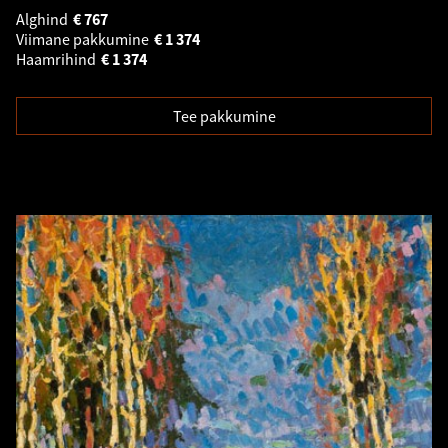
Alghind
€
767
Viimane pakkumine
€
1 374
Haamrihind
€
1 374
Tee pakkumine