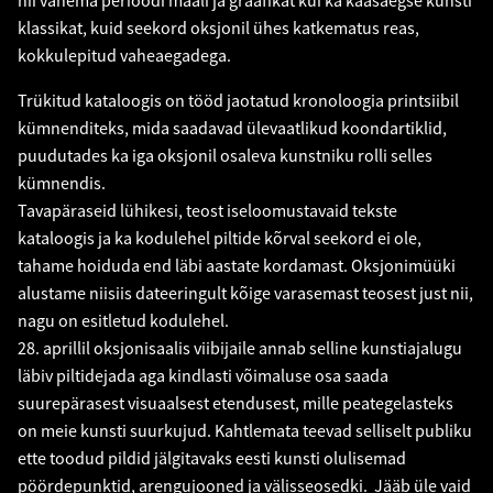
nii vanema perioodi maali ja graafikat kui ka kaasaegse kunsti
klassikat, kuid seekord oksjonil ühes katkematus reas,
kokkulepitud vaheaegadega.
Trükitud kataloogis on tööd jaotatud kronoloogia printsiibil
kümnenditeks, mida saadavad ülevaatlikud koondartiklid,
puudutades ka iga oksjonil osaleva kunstniku rolli selles
kümnendis.
Tavapäraseid lühikesi, teost iseloomustavaid tekste
kataloogis ja ka kodulehel piltide kõrval seekord ei ole,
tahame hoiduda end läbi aastate kordamast. Oksjonimüüki
alustame niisiis dateeringult kõige varasemast teosest just nii,
nagu on esitletud kodulehel.
28. aprillil oksjonisaalis viibijaile annab selline kunstiajalugu
läbiv piltidejada aga kindlasti võimaluse osa saada
suurepärasest visuaalsest etendusest, mille peategelasteks
on meie kunsti suurkujud. Kahtlemata teevad selliselt publiku
ette toodud pildid jälgitavaks eesti kunsti olulisemad
pöördepunktid, arengujooned ja välisseosedki. Jääb üle vaid