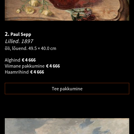
2.
Paul Sepp
Lilled.
1897
õli, lõuend. 49.5 × 40.0 cm
Alghind
€
4 666
Viimane pakkumine
€
4 666
Haamrihind
€
4 666
Tee pakkumine