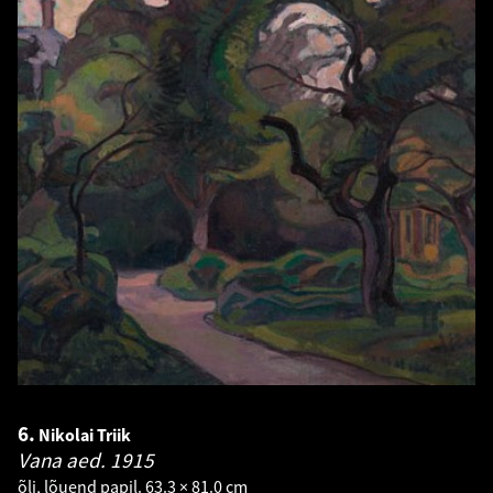
6.
Nikolai Triik
Vana aed.
1915
õli, lõuend papil. 63.3 × 81.0 cm