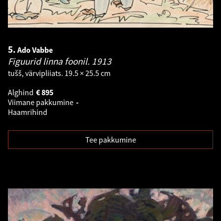
5.
Ado Vabbe
Figuurid linna foonil.
1913
tušš, värvipliiats. 19.5 × 25.5 cm
Alghind
€
895
Viimane pakkumine
-
Haamrihind
Tee pakkumine