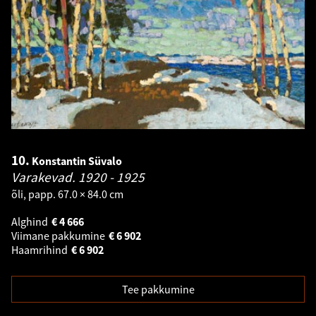
10.
Konstantin Süvalo
Varakevad.
1920 - 1925
õli, papp. 67.0 × 84.0 cm
Alghind
€
4 666
Viimane pakkumine
€
6 902
Haamrihind
€
6 902
Tee pakkumine