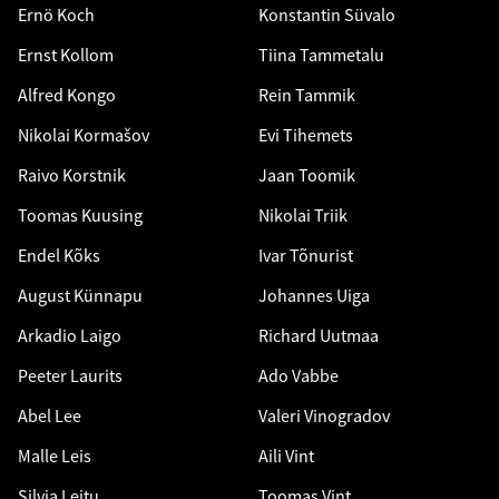
Ernö Koch
Konstantin Süvalo
Ernst Kollom
Tiina Tammetalu
Alfred Kongo
Rein Tammik
Nikolai Kormašov
Evi Tihemets
Raivo Korstnik
Jaan Toomik
Toomas Kuusing
Nikolai Triik
Endel Kõks
Ivar Tõnurist
August Künnapu
Johannes Uiga
Arkadio Laigo
Richard Uutmaa
Peeter Laurits
Ado Vabbe
Abel Lee
Valeri Vinogradov
Malle Leis
Aili Vint
Silvia Leitu
Toomas Vint