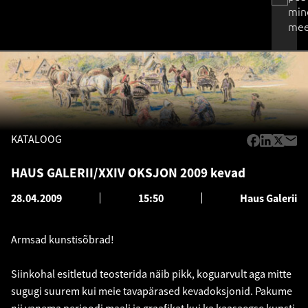
min
mee
KATALOOG
HAUS GALERII/XXIV OKSJON 2009 kevad
28.04.2009
15:50
Haus Galerii
Armsad kunstisõbrad!
Siinkohal esitletud teosterida näib pikk, koguarvult aga mitte
sugugi suurem kui meie tavapärased kevadoksjonid. Pakume