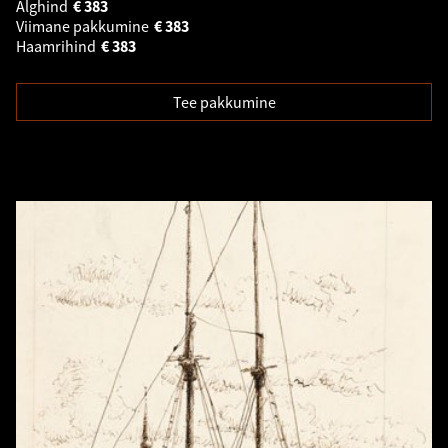
Alghind
€
383
Viimane pakkumine
€
383
Haamrihind
€
383
Tee pakkumine