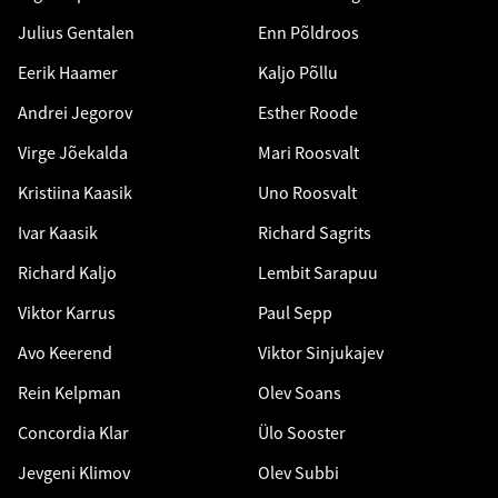
Julius Gentalen
Enn Põldroos
Eerik Haamer
Kaljo Põllu
Andrei Jegorov
Esther Roode
Virge Jõekalda
Mari Roosvalt
Kristiina Kaasik
Uno Roosvalt
Ivar Kaasik
Richard Sagrits
Richard Kaljo
Lembit Sarapuu
Viktor Karrus
Paul Sepp
Avo Keerend
Viktor Sinjukajev
Rein Kelpman
Olev Soans
Concordia Klar
Ülo Sooster
Jevgeni Klimov
Olev Subbi