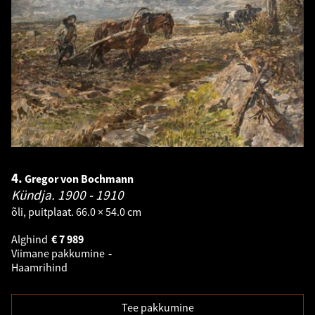
4.
Gregor von Bochmann
Kündja.
1900 - 1910
õli, puitplaat. 66.0 × 54.0 cm
Alghind
€
7 989
Viimane pakkumine
-
Haamrihind
Tee pakkumine