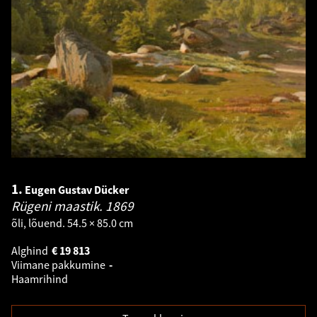
1.
Eugen Gustav Dücker
Rügeni maastik.
1869
õli, lõuend. 54.5 × 85.0 cm
Alghind
€
19 813
Viimane pakkumine
-
Haamrihind