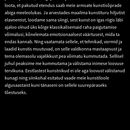
loota, et pakutud etendus saab meie armsate kunstisõprade
abiga meeleolukas. Ja arvestades maailma kunstituru hiljutist
elavnemist, loodame sama siingi, sest kunst on igas riigis läbi
ajaloo olnud üks kõige klassikalisemaid raha paigutamise
võimalusi, kõnelemata emotsionaalsest väärtusest, mida ta
endas kannab. Ning vaatamata sellele, et tehnikad, vormid ja
laadid kunstis muutuvad, on selle valdkonna mastaapsust ja
tema olemasolu vajalikkust pea võimatu kummutada. Sellisel
juhul peaksime me kummutama ja välistama inimese loovuse
tervikuna. Eestlastest kunstnikud ei ole aga loovust välistanud
kunagi ning siinkohal esitatud vaade meie kunstiloole
algusaastaist kuni tänaseni on sellele suurepäraseks
tõestuseks.