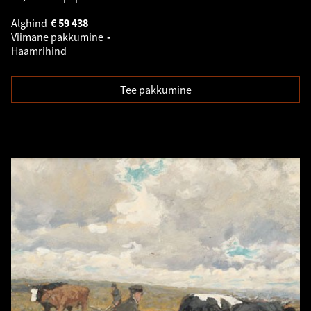
Alghind
€
59 438
Viimane pakkumine
-
Haamrihind
Tee pakkumine