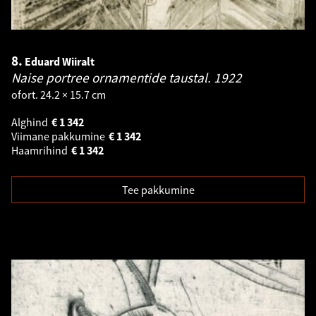
8.
Eduard Wiiralt
Naise portree ornamentide taustal.
1922
ofort. 24.2 × 15.7 cm
Alghind
€
1 342
Viimane pakkumine
€
1 342
Haamrihind
€
1 342
Tee pakkumine