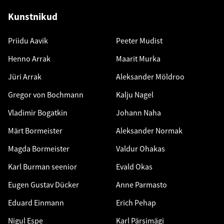
Kunstnikud
Priidu Aavik
Peeter Mudist
Henno Arrak
Maarit Murka
Jüri Arrak
Aleksander Möldroo
Gregor von Bochmann
Kalju Nagel
Vladimir Bogatkin
Johann Naha
Märt Bormeister
Aleksander Normak
Magda Bormeister
Valdur Ohakas
Karl Burman seenior
Evald Okas
Eugen Gustav Dücker
Anne Parmasto
Eduard Einmann
Erich Pehap
Nigul Espe
Karl Pärsimägi