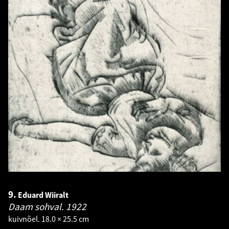
9.
Eduard Wiiralt
Daam sohval.
1922
kuivnõel. 18.0 × 25.5 cm