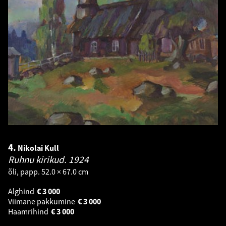
4.
Nikolai Kull
Ruhnu kirikud.
1924
õli, papp. 52.0 × 67.0 cm
Alghind
€
3 000
Viimane pakkumine
€
3 000
Haamrihind
€
3 000