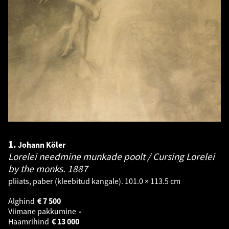
1.
Johann Köler
Lorelei needmine munkade poolt / Cursing Lorelei
by the monks.
1887
pliiats, paber (kleebitud kangale). 101.0 × 113.5 cm
Alghind
€
7 500
Viimane pakkumine
-
Haamrihind
€
13 000