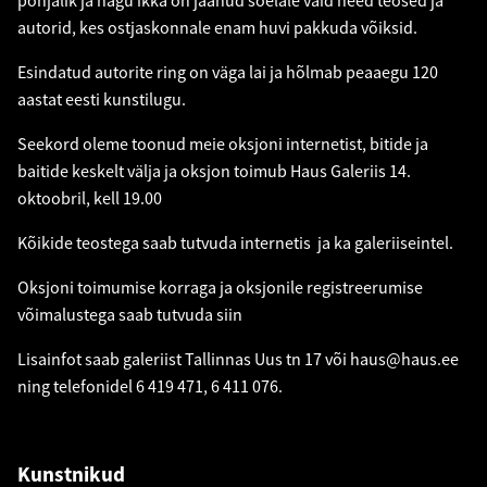
põhjalik ja nagu ikka on jäänud sõelale vaid need teosed ja
autorid, kes ostjaskonnale enam huvi pakkuda võiksid.
Esindatud autorite ring on väga lai ja hõlmab peaaegu 120
aastat eesti kunstilugu.
Seekord oleme toonud meie oksjoni internetist, bitide ja
baitide keskelt välja ja oksjon toimub Haus Galeriis 14.
oktoobril, kell 19.00
Kõikide teostega saab tutvuda internetis ja ka galeriiseintel.
Oksjoni toimumise korraga ja oksjonile registreerumise
võimalustega saab tutvuda
siin
Lisainfot saab galeriist Tallinnas Uus tn 17 või
haus@haus.ee
ning telefonidel 6 419 471, 6 411 076.
Kunstnikud