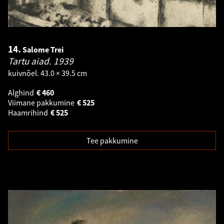
14.
Salome Trei
Tartu aiad.
1939
kuivnõel. 43.0 × 39.5 cm
Alghind
€
460
Viimane pakkumine
€
525
Haamrihind
€
525
Tee pakkumine