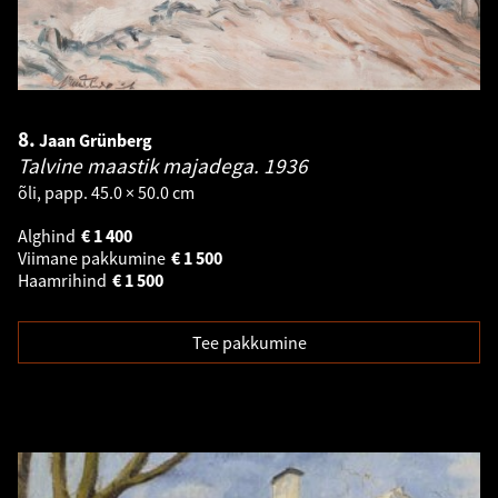
8.
Jaan Grünberg
Talvine maastik majadega.
1936
õli, papp. 45.0 × 50.0 cm
Alghind
€
1 400
Viimane pakkumine
€
1 500
Haamrihind
€
1 500
Tee pakkumine