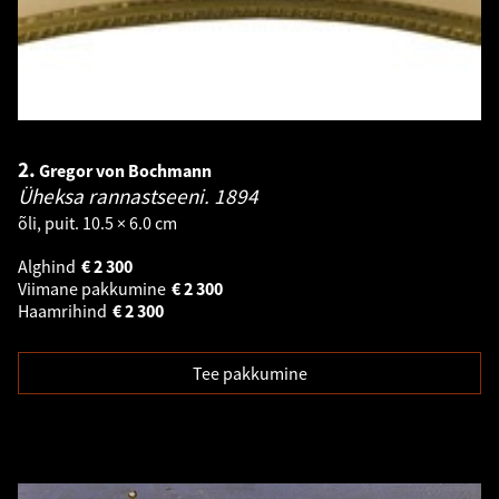
2.
Gregor von Bochmann
Üheksa rannastseeni.
1894
õli, puit. 10.5 × 6.0 cm
Alghind
€
2 300
Viimane pakkumine
€
2 300
Haamrihind
€
2 300
Tee pakkumine