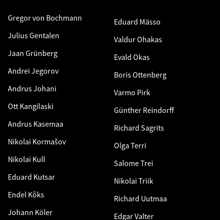
Gregor von Bochmann
Eduard Mässo
Julius Gentalen
Valdur Ohakas
Jaan Grünberg
Evald Okas
Andrei Jegorov
Boris Ottenberg
Andrus Johani
Varmo Pirk
Ott Kangilaski
Günther Reindorff
Andrus Kasemaa
Richard Sagrits
Nikolai Kormašov
Olga Terri
Nikolai Kull
Salome Trei
Eduard Kutsar
Nikolai Triik
Endel Kõks
Richard Uutmaa
Johann Köler
Edgar Valter