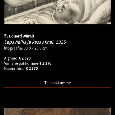
5.
Eduard Wiiralt
Laps hällis ja kass aknal.
1925
litograafia. 38.0 × 26.5 cm
Alghind
€
2 370
Viimane pakkumine
€
2 370
Haamrihind
€
2 370
Tee pakkumine