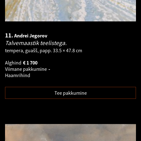
11.
Andrei Jegorov
Talvemaastik teelistega.
tempera, guašš, papp. 33.5 × 47.8 cm
Alghind
€
1 700
Viimane pakkumine
-
Haamrihind
Tee pakkumine