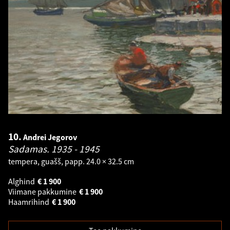
10.
Andrei Jegorov
Sadamas.
1935 - 1945
tempera, guašš, papp. 24.0 × 32.5 cm
Alghind
€
1 900
Viimane pakkumine
€
1 900
Haamrihind
€
1 900