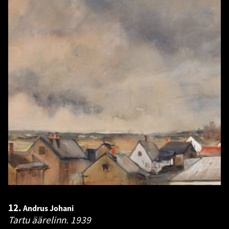
12.
Andrus Johani
Tartu äärelinn.
1939