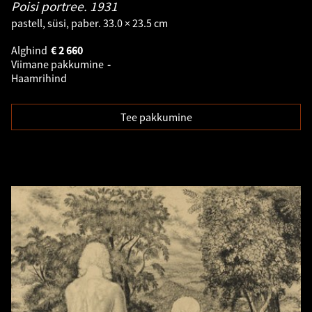
Poisi portree.
1931
pastell, süsi, paber. 33.0 × 23.5 cm
Alghind
€
2 660
Viimane pakkumine
-
Haamrihind
Tee pakkumine