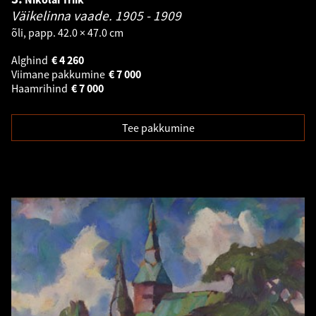
Väikelinna vaade.
1905 - 1909
õli, papp. 42.0 × 47.0 cm
Alghind
€
4 260
Viimane pakkumine
€
7 000
Haamrihind
€
7 000
Tee pakkumine