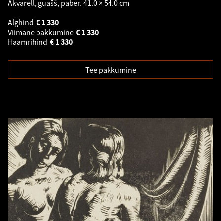
Akvarell, guašš, paber. 41.0 × 54.0 cm
Alghind
€
1 330
Viimane pakkumine
€
1 330
Haamrihind
€
1 330
Tee pakkumine