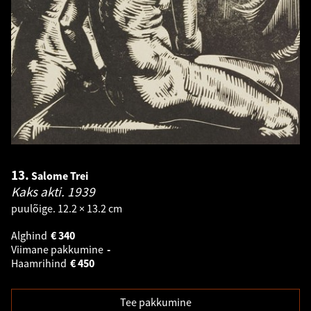
13.
Salome Trei
Kaks akti.
1939
puulõige. 12.2 × 13.2 cm
Alghind
€
340
Viimane pakkumine
-
Haamrihind
€
450
Tee pakkumine