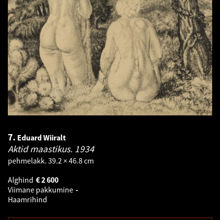
7.
Eduard Wiiralt
Aktid maastikus.
1934
pehmelakk. 39.2 × 46.8 cm
Alghind
€
2 600
Viimane pakkumine
-
Haamrihind