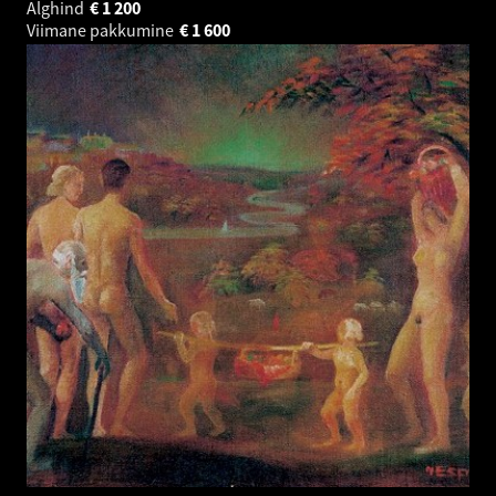
Alghind
€
1 200
Viimane pakkumine
€
1 600