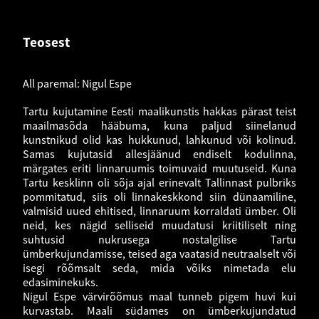
Teosest
All paremal: Nigul Espe
Tartu kujutamine Eesti maalikunstis hakkas pärast teist
maailmasõda hääbuma, kuna paljud siinelanud
kunstnikud olid kas hukkunud, lahkunud või kolinud.
Samas kujutasid allesjäänud endiselt kodulinna,
märgates eriti linnaruumis toimuvaid muutuseid. Kuna
Tartu kesklinn oli sõja ajal erinevalt Tallinnast pulbriks
pommitatud, siis oli linnakeskkond siin dünaamiline,
valmisid uued ehitised, linnaruum korraldati ümber. Oli
neid, kes nägid selliseid muudatusi kriitiliselt ning
suhtusid nukrusega nostalgilise Tartu
ümberkujundamisse, teised aga vaatasid neutraalselt või
isegi rõõmsalt seda, mida võiks nimetada elu
edasiminekuks.
Nigul Espe värvirõõmus maal tunneb pigem huvi kui
kurvastab. Maali südames on ümberkujundatud