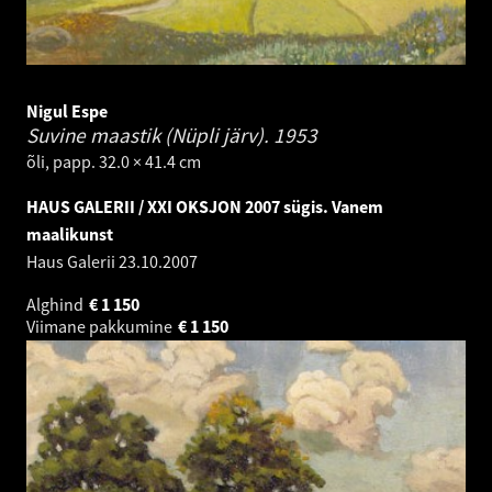
Nigul Espe
Suvine maastik (Nüpli järv).
1953
õli, papp. 32.0 × 41.4 cm
HAUS GALERII / XXI OKSJON 2007 sügis. Vanem
maalikunst
Haus Galerii
23.10.2007
Alghind
€
1 150
Viimane pakkumine
€
1 150