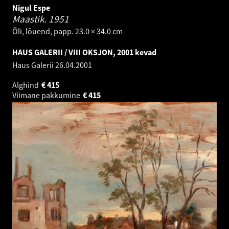
Nigul Espe
Maastik.
1951
Õli, lõuend, papp. 23.0 × 34.0 cm
HAUS GALERII / VIII OKSJON, 2001 kevad
Haus Galerii
26.04.2001
Alghind
€
415
Viimane pakkumine
€
415