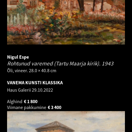
Nigul Espe
Rohtunud varemed (Tartu Maarja kirik).
1943
Õli, vineer. 28.0 × 40.8 cm
VANEMA KUNSTI KLASSIKA
Haus Galerii
29.10.2022
Alghind
€
1 800
Viimane pakkumine
€
3 400