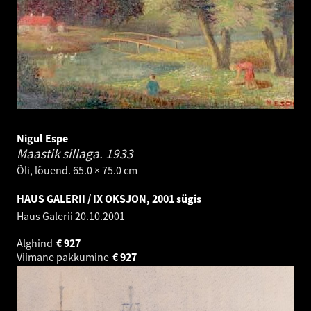
Nigul Espe
Maastik sillaga.
1933
Õli, lõuend. 65.0 × 75.0 cm
HAUS GALERII / IX OKSJON, 2001 sügis
Haus Galerii
20.10.2001
Alghind
€
927
Viimane pakkumine
€
927