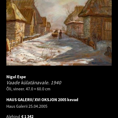
Nigul Espe
Vaade külatänavale.
1940
Õli, vineer. 47.0 × 60.0 cm
HAUS GALERII/ XVI OKSJON 2005 kevad
Haus Galerii
25.04.2005
Alghind
€
1 342