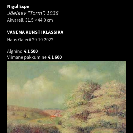
Nigul Espe
Jõelaev "Torm".
1938
Akvarell. 31.5 × 44.0 cm
VANEMA KUNSTI KLASSIKA
Haus Galerii
29.10.2022
Alghind
€
1 500
Viimane pakkumine
€
1 600