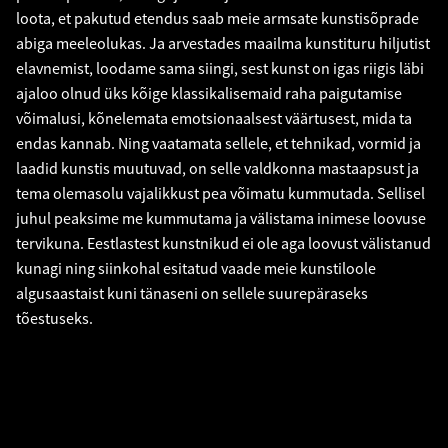
loota, et pakutud etendus saab meie armsate kunstisõprade
abiga meeleolukas. Ja arvestades maailma kunstituru hiljutist
elavnemist, loodame sama siingi, sest kunst on igas riigis läbi
ajaloo olnud üks kõige klassikalisemaid raha paigutamise
võimalusi, kõnelemata emotsionaalsest väärtusest, mida ta
endas kannab. Ning vaatamata sellele, et tehnikad, vormid ja
laadid kunstis muutuvad, on selle valdkonna mastaapsust ja
tema olemasolu vajalikkust pea võimatu kummutada. Sellisel
juhul peaksime me kummutama ja välistama inimese loovuse
tervikuna. Eestlastest kunstnikud ei ole aga loovust välistanud
kunagi ning siinkohal esitatud vaade meie kunstiloole
algusaastaist kuni tänaseni on sellele suurepäraseks
tõestuseks.