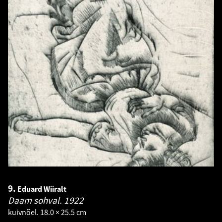
9.
Eduard Wiiralt
Daam sohval.
1922
kuivnõel. 18.0 × 25.5 cm