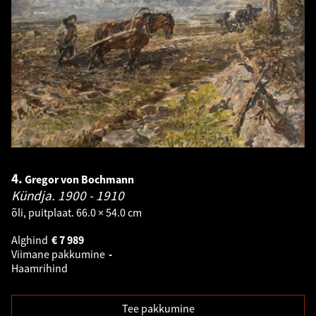
4.
Gregor von Bochmann
Kündja.
1900 - 1910
õli, puitplaat. 66.0 × 54.0 cm
Alghind
€
7 989
Viimane pakkumine
-
Haamrihind
Tee pakkumine