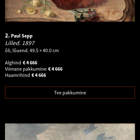
2.
Paul Sepp
Lilled.
1897
õli, lõuend. 49.5 × 40.0 cm
Alghind
€
4 666
Viimane pakkumine
€
4 666
Haamrihind
€
4 666
Tee pakkumine