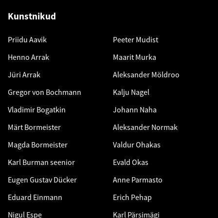
Kunstnikud
Priidu Aavik
Peeter Mudist
Henno Arrak
Maarit Murka
Jüri Arrak
Aleksander Möldroo
Gregor von Bochmann
Kalju Nagel
Vladimir Bogatkin
Johann Naha
Märt Bormeister
Aleksander Normak
Magda Bormeister
Valdur Ohakas
Karl Burman seenior
Evald Okas
Eugen Gustav Dücker
Anne Parmasto
Eduard Einmann
Erich Pehap
Nigul Espe
Karl Pärsimägi