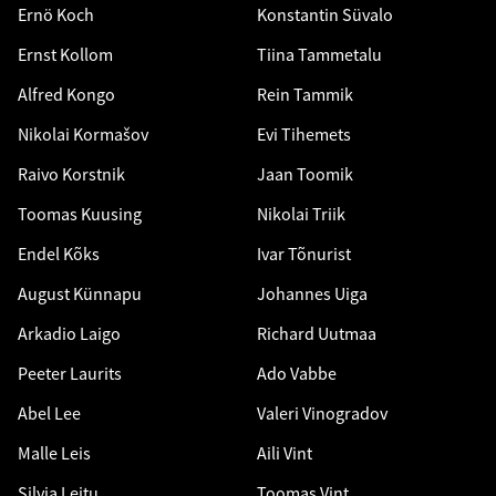
Ernö Koch
Konstantin Süvalo
Ernst Kollom
Tiina Tammetalu
Alfred Kongo
Rein Tammik
Nikolai Kormašov
Evi Tihemets
Raivo Korstnik
Jaan Toomik
Toomas Kuusing
Nikolai Triik
Endel Kõks
Ivar Tõnurist
August Künnapu
Johannes Uiga
Arkadio Laigo
Richard Uutmaa
Peeter Laurits
Ado Vabbe
Abel Lee
Valeri Vinogradov
Malle Leis
Aili Vint
Silvia Leitu
Toomas Vint