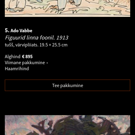
5.
Ado Vabbe
Figuurid linna foonil.
1913
tušš, värvipliiats. 19.5 × 25.5 cm
Alghind
€
895
Viimane pakkumine
-
Haamrihind
Tee pakkumine