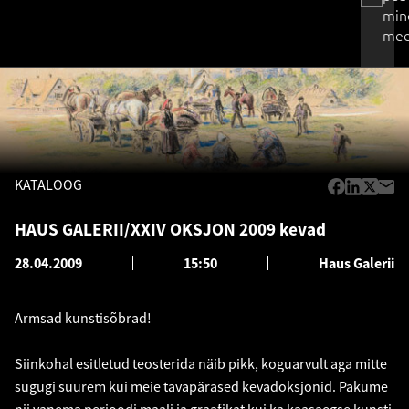
min
mee
KATALOOG
HAUS GALERII/XXIV OKSJON 2009 kevad
28.04.2009
15:50
Haus Galerii
Armsad kunstisõbrad!
Siinkohal esitletud teosterida näib pikk, koguarvult aga mitte
sugugi suurem kui meie tavapärased kevadoksjonid. Pakume