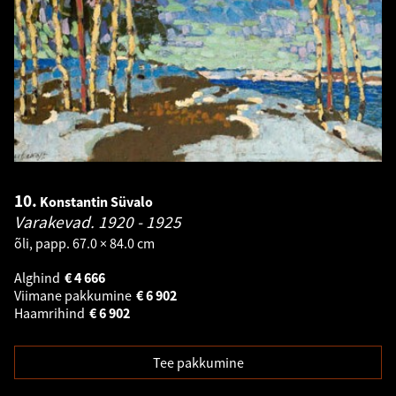
10.
Konstantin Süvalo
Varakevad.
1920 - 1925
õli, papp. 67.0 × 84.0 cm
Alghind
€
4 666
Viimane pakkumine
€
6 902
Haamrihind
€
6 902
Tee pakkumine