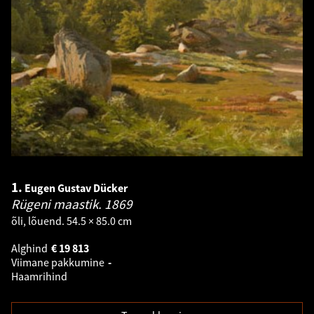
1.
Eugen Gustav Dücker
Rügeni maastik.
1869
õli, lõuend. 54.5 × 85.0 cm
Alghind
€
19 813
Viimane pakkumine
-
Haamrihind