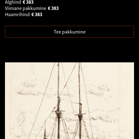
Alghind
€
383
Viimane pakkumine
€
383
Haamrihind
€
383
Tee pakkumine