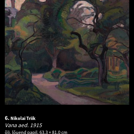
6.
Nikolai Triik
Vana aed.
1915
õli, lõuend papil. 63.3 × 81.0 cm