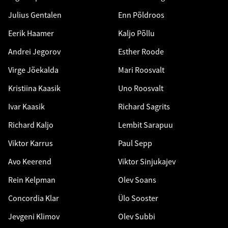
Julius Gentalen
Enn Põldroos
Eerik Haamer
Kaljo Põllu
Andrei Jegorov
Esther Roode
Virge Jõekalda
Mari Roosvalt
Kristiina Kaasik
Uno Roosvalt
Ivar Kaasik
Richard Sagrits
Richard Kaljo
Lembit Sarapuu
Viktor Karrus
Paul Sepp
Avo Keerend
Viktor Sinjukajev
Rein Kelpman
Olev Soans
Concordia Klar
Ülo Sooster
Jevgeni Klimov
Olev Subbi