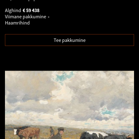
Alghind
€
59 438
Viimane pakkumine
-
Haamrihind
Tee pakkumine