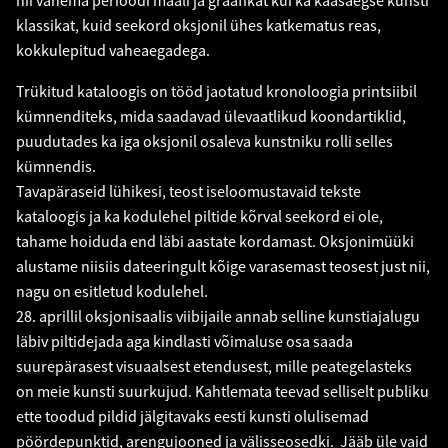
nii vanema perioodi maali ja graafikat kui ka kaasaegse kunsti
klassikat, kuid seekord oksjonil ühes katkematus reas,
kokkulepitud vaheaegadega.
Trükitud kataloogis on tööd jaotatud kronoloogia printsiibil
kümnenditeks, mida saadavad ülevaatlikud koondartiklid,
puudutades ka iga oksjonil osaleva kunstniku rolli selles
kümnendis.
Tavapäraseid lühikesi, teost iseloomustavaid tekste
kataloogis ja ka kodulehel piltide kõrval seekord ei ole,
tahame hoiduda end läbi aastate kordamast. Oksjonimüüki
alustame niisiis dateeringult kõige varasemast teosest just nii,
nagu on esitletud kodulehel.
28. aprillil oksjonisaalis viibijaile annab selline kunstiajalugu
läbiv piltidejada aga kindlasti võimaluse osa saada
suurepärasest visuaalsest etendusest, mille peategelasteks
on meie kunsti suurkujud. Kahtlemata teevad selliselt publiku
ette toodud pildid jälgitavaks eesti kunsti olulisemad
pöördepunktid, arengujooned ja välisseosedki. Jääb üle vaid