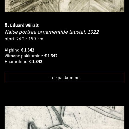
8.
Eduard Wiiralt
Naise portree ornamentide taustal.
1922
ofort. 24.2 × 15.7 cm
Alghind
€
1 342
Viimane pakkumine
€
1 342
Haamrihind
€
1 342
Tee pakkumine