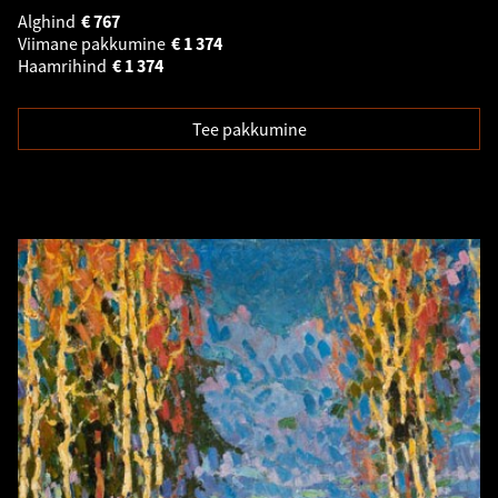
Alghind
€
767
Viimane pakkumine
€
1 374
Haamrihind
€
1 374
Tee pakkumine