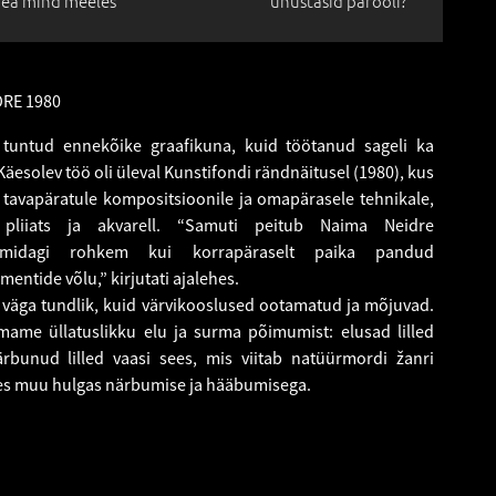
ea mind meeles
unustasid parooli?
DRE 1980
tuntud ennekõike graafikuna, kuid töötanud sageli ka
Käesolev töö oli üleval Kunstifondi rändnäitusel (1980), kus
 tavapäratule kompositsioonile ja omapärasele tehnikale,
liiats ja akvarell. “Samuti peitub Naima Neidre
 midagi rohkem kui korrapäraselt paika pandud
entide võlu,” kirjutati ajalehes.
 väga tundlik, kuid värvikooslused ootamatud ja mõjuvad.
imame üllatuslikku elu ja surma põimumist: elusad lilled
ärbunud lilled vaasi sees, mis viitab natüürmordi žanri
eles muu hulgas närbumise ja hääbumisega.