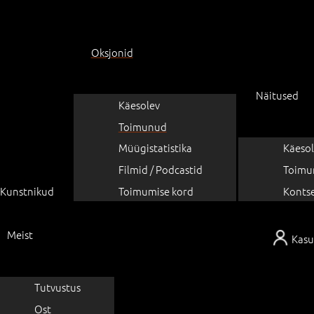
Oksjonid
Näitused
Käesolev
Toimunud
Müügistatistika
Käesol
Filmid / Podcastid
Toimu
Kunstnikud
Toimumise kord
Konts
Meist
Kasu
Tutvustus
Ost