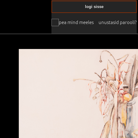
logi sisse
pea mind meeles
unustasid parooli?