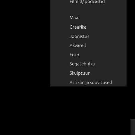
Filmid/ podcastid
Maal
Graafika
Joonistus
Akvarell
Foto
Segatehnika
Skulptuur
Artiklid ja soovitused