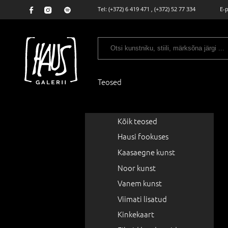
Tel:
(+372) 6 419 471
,
(+372) 52 77 334
E-
Teosed
Kõik teosed
Hausi fookuses
Kaasaegne kunst
Noor kunst
Vanem kunst
Viimati lisatud
Kinkekaart