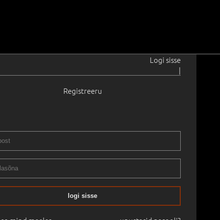
Logi sisse
|
Registreeru
1943
idega.
1980
 cm
Raamitud
STIKLASSIKA OKSJON:
05.05.2024
logi sisse
mine:
€
2 700