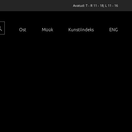
Avatud: T - R 11 - 18; L 11 - 16
Ost
Müük
Kunstiindeks
ENG