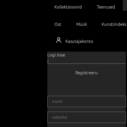
Kollektsioonid
Teenused
Ost
Müük
Kunstiindeks
Kasutajakonto
Logi sisse
|
Registreeru