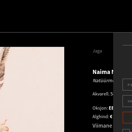
Jaga
Naima Neidre
Natüürmort vähk
Akvarell
.
54.5 × 59.5
Oksjon:
EESTI KUN
Alghind:
€
2 400
Viimane pakku