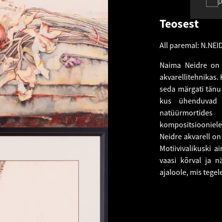
p
Teosest
All paremal: N.NEI
Naima Neidre on 
akvarellitehnikas. 
seda märgati tänu
kus ühenduvad p
natüürmortides
kompositsioonielem
Neidre akvarell on
Motiivivalikuski a
vaasi kõrval ja n
ajaloole, mis teg