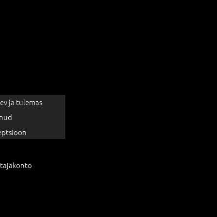
ev ja tulemas
nud
eptsioon
tajakonto