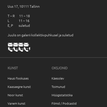
Uus 17, 10111 Tallinn
T – R 11 – 18
L 11 – 16
E, P suletud
Juulis on galerii kollektiivpuhkusel ja suletud
haus@haus.ee
+372 6419 471
KUNST
OKSJONID
Hausi fookuses
Käesolev
Kaasaegne kunst
Toimunud
Noor kunst
Müügistatistika
Vanem kunst
Filmid / Podcastid