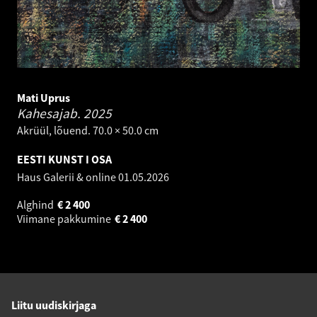
Mati Uprus
Kahesajab.
2025
Akrüül, lõuend. 70.0 × 50.0 cm
EESTI KUNST I OSA
Haus Galerii & online
01.05.2026
Alghind
€
2 400
Viimane pakkumine
€
2 400
Liitu uudiskirjaga