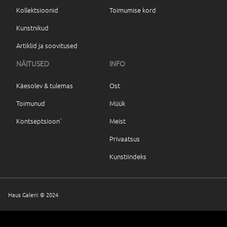
Kollektsioonid
Toimumise kord
Kunstnikud
Artiklid ja soovitused
NÄITUSED
INFO
Käesolev & tulemas
Ost
Toimunud
Müük
Kontseptsioon`
Meist
Privaatsus
Kunstiindeks
Haus Galerii © 2024