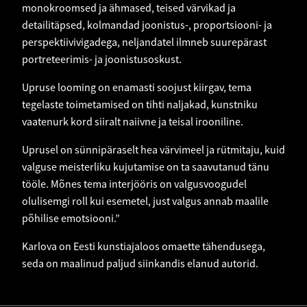
monokroomsed ja ähmased, teised värvikad ja
detailitäpsed, kolmandad joonistus-, proportsiooni- ja
perspektiivivigadega, neljandatel ilmneb suurepärast
portreteerimis- ja joonistusoskust.
Upruse looming on enamasti soojust kiirgav, tema
tegelaste toimetamised on tihti naljakad, kunstniku
vaatenurk kord siiralt naiivne ja teisal irooniline.
Uprusel on sünnipäraselt hea värvimeel ja rütmitaju, kuid
valguse meisterliku kujutamise on ta saavutanud tänu
tööle. Mõnes tema interjööris on valgusvoogudel
olulisemgi roll kui esemetel, just valgus annab maalile
põhilise emotsiooni.”
Karlova on Eesti kunstiajaloos omaette tähendusega,
seda on maalinud paljud siinkandis elanud autorid.