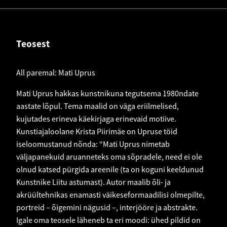
Teosest
All paremal: Mati Uprus
Mati Uprus hakkas kunstnikuna tegutsema 1980ndate
aastate lõpul. Tema maalid on väga eriilmelised,
kujutades erineva käekirjaga erinevaid motiive.
Kunstiajaloolane Krista Piirimäe on Upruse töid
iseloomustanud nõnda: “Mati Uprus nimetab
väljapanekuid aruanneteks oma sõpradele, need ei ole
olnud katsed pürgida areenile (ta on koguni keeldunud
Kunstnike Liitu astumast). Autor maalib õli- ja
akrüültehnikas enamasti väikeseformaadilisi olmepilte,
portreid – õigemini nägusid –, interjööre ja abstrakte.
Igale oma teosele läheneb ta eri moodi: ühed pildid on