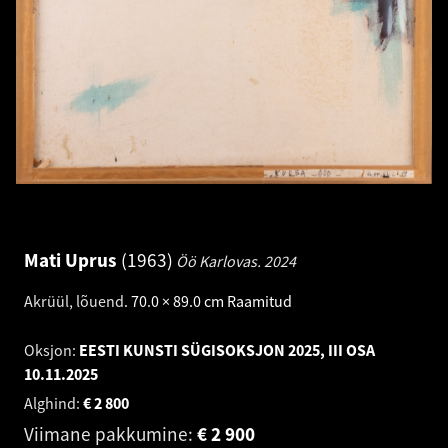
Mati Uprus
1963
Öö Karlovas.
2024
Akrüül, lõuend
.
70.0 × 89.0 cm
Raamitud
Oksjon:
EESTI KUNSTI SÜGISOKSJON 2025, III OSA
10.11.2025
Alghind:
€
2 800
Viimane pakkumine:
€
2 900