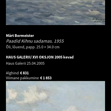
Märt Bormeister
Paadid Kihnu sadamas.
1955
Õli, lõuend, papp. 25.0 × 34.0 cm
HAUS GALERII/ XVI OKSJON 2005 kevad
Haus Galerii
25.04.2005
Alghind
€
831
Viimane pakkumine
€
1 853