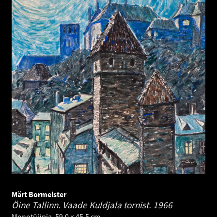
Märt Bormeister
Öine Tallinn. Vaade Kuldjala tornist.
1966
Monotüüpia. 59.0 × 45.5 cm