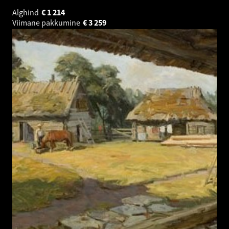
Alghind
€
1 214
Viimane pakkumine
€
3 259