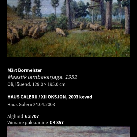
Märt Bormeister
Maastik lambakarjaga.
1952
Õli, lõuend. 129.0 × 195.0 cm
HAUS GALERII / XII OKSJON, 2003 kevad
Haus Galerii
24.04.2003
Alghind
€
3 707
Viimane pakkumine
€
4 857