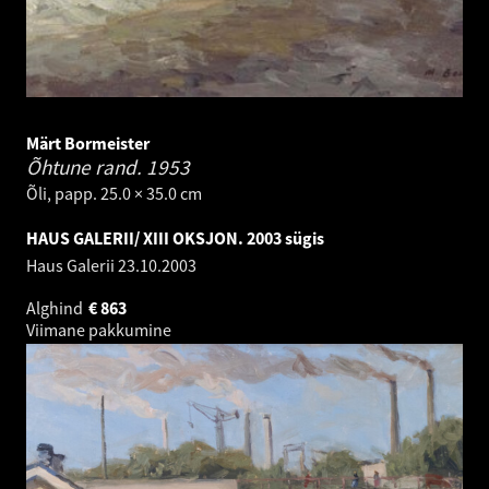
Märt Bormeister
Õhtune rand.
1953
Õli, papp. 25.0 × 35.0 cm
HAUS GALERII/ XIII OKSJON. 2003 sügis
Haus Galerii
23.10.2003
Alghind
€
863
Viimane pakkumine