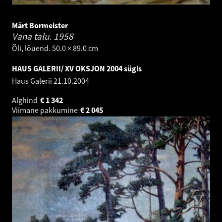
Märt Bormeister
Vana talu.
1958
Õli, lõuend. 50.0 × 89.0 cm
HAUS GALERII/ XV OKSJON 2004 sügis
Haus Galerii
21.10.2004
Alghind
€
1 342
Viimane pakkumine
€
2 045