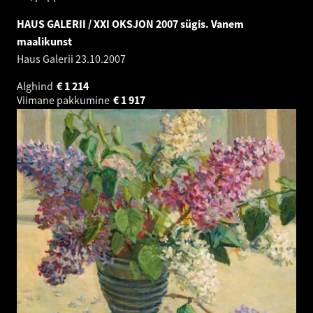
HAUS GALERII / XXI OKSJON 2007 sügis. Vanem
maalikunst
Haus Galerii
23.10.2007
Alghind
€
1 214
Viimane pakkumine
€
1 917