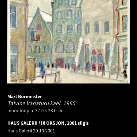
Märt Bormeister
Talvine Vanaturu kael.
1965
monotüüpia. 37.0 × 28.0 cm
HAUS GALERII / IX OKSJON, 2001 sügis
Haus Galerii
20.10.2001