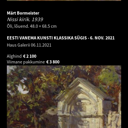
Märt Bormeister
Nissi kirik.
1939
Õli, lõuend. 48.0 × 68.5 cm
EESTI VANEMA KUNSTI KLASSIKA SÜGIS - 6. NOV. 2021
Haus Galerii
06.11.2021
Alghind
€
2 100
Viimane pakkumine
€
3 800