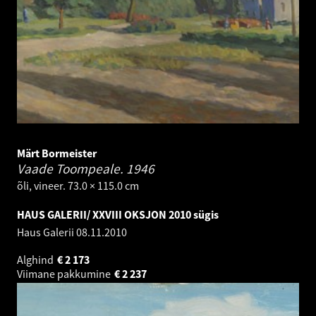
Märt Bormeister
Vaade Toompeale.
1946
õli, vineer. 73.0 × 115.0 cm
HAUS GALERII/ XXVIII OKSJON 2010 sügis
Haus Galerii
08.11.2010
Alghind
€
2 173
Viimane pakkumine
€
2 237