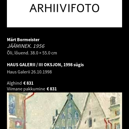
Märt Bormeister
JÄÄMINEK.
1956
Õli, lõuend. 38.0 × 55.0 cm
HAUS GALERII / III OKSJON, 1998 sügis
Haus Galerii
26.10.1998
Alghind
€
831
Viimane pakkumine
€
831