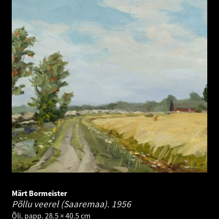
Märt Bormeister
Põllu veerel (Saaremaa).
1956
Õli, papp. 28.5 × 40.5 cm