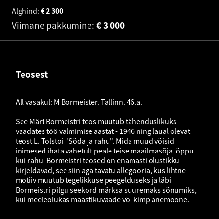
Alghind:
€
2 300
Viimane pakkumine:
€
3 000
Teosest
All vasakul: M Bormeister. Tallinn. 46.a.
See Märt Bormeistri teos muutub tähenduslikuks
vaadates töö valmimise aastat - 1946 ning laual olevat
teost L. Tolstoi "Sõda ja rahu". Mida muud võisid
inimesed ihata vahetult peale teise maailmasõja lõppu
kui rahu. Bormeistri teosed on enamasti olustikku
kirjeldavad, see siin aga tavatu allegooria, kus lihtne
motiiv muutub tegelikkuse peegelduseks ja läbi
Bormeistri pilgu seekord märksa suuremaks sõnumiks,
kui meeleolukas maastikuvaade või kimp anemoone.