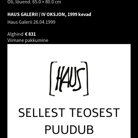
Õli, lõuend. 65.0 × 80.0 cm
HAUS GALERII / IV OKSJON, 1999 kevad
Haus Galerii
26.04.1999
Alghind
€
831
Viimane pakkumine