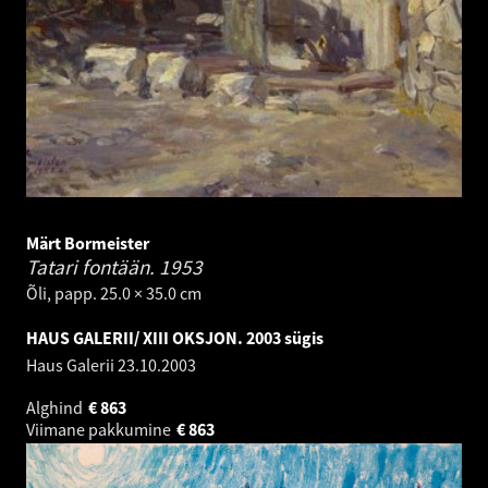
Märt Bormeister
Tatari fontään.
1953
Õli, papp. 25.0 × 35.0 cm
HAUS GALERII/ XIII OKSJON. 2003 sügis
Haus Galerii
23.10.2003
Alghind
€
863
Viimane pakkumine
€
863