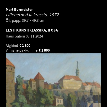
Märt Bormeister
Lilleherned ja kressid.
1972
Õli, papp. 39.7 × 49.3 cm
EESTI KUNSTIKLASSIKA, II OSA
Haus Galerii
03.11.2024
Alghind
€
1 800
Viimane pakkumine
€
1 800