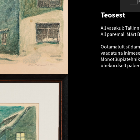
p
Teosest
All vasakul: Tallin
All paremal: Märt 
Ootamatult südamli
vaadatuna inimese 
Monotüüpiatehnika
ühekordselt paberi