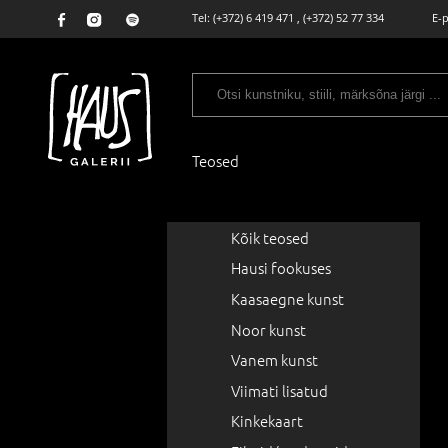
Tel:
(+372) 6 419 471
,
(+372) 52 77 334
E-
Teosed
Kõik teosed
Hausi fookuses
Kaasaegne kunst
Noor kunst
Vanem kunst
Viimati lisatud
Kinkekaart