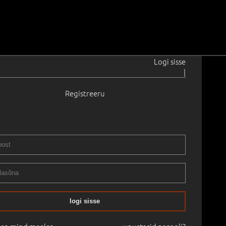
Logi sisse
|
Registreeru
ter
1916–1991
inna vanalinnast.
1964
 34.0 cm
Raamitud
LASSIKA - esmaspäev, 16. mai 18:00
16.05.2022
logi sisse
mine:
-