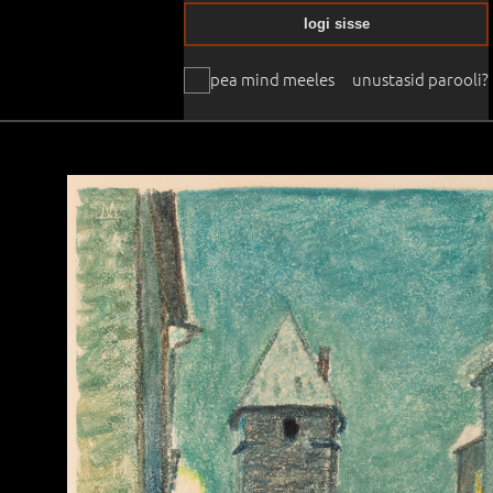
logi sisse
pea mind meeles
unustasid parooli?