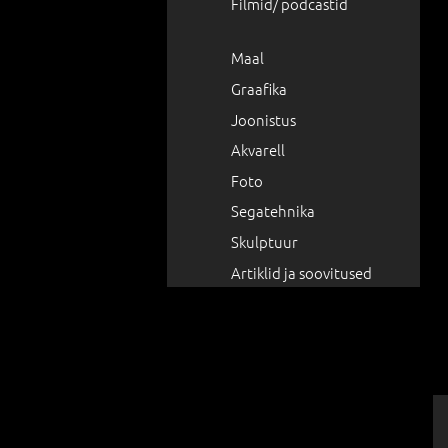
Filmid/ podcastid
Maal
Graafika
Joonistus
Akvarell
Foto
Segatehnika
Skulptuur
Artiklid ja soovitused