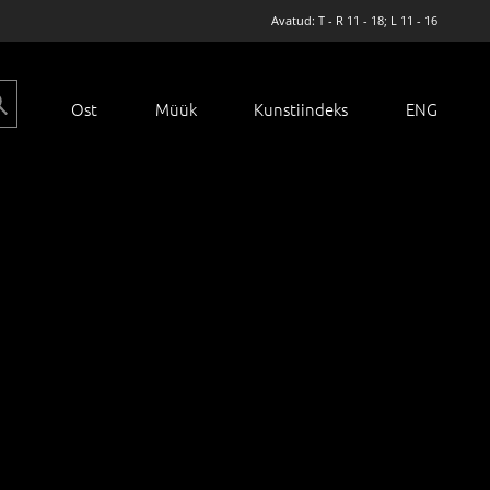
Avatud: T - R 11 - 18; L 11 - 16
Ost
Müük
Kunstiindeks
ENG