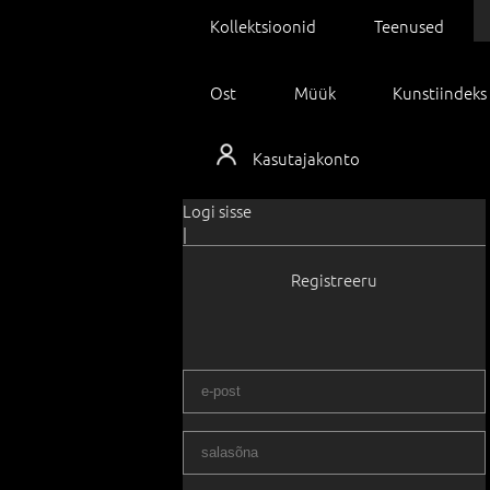
Kollektsioonid
Teenused
Ost
Müük
Kunstiindeks
Kasutajakonto
Logi sisse
|
Registreeru