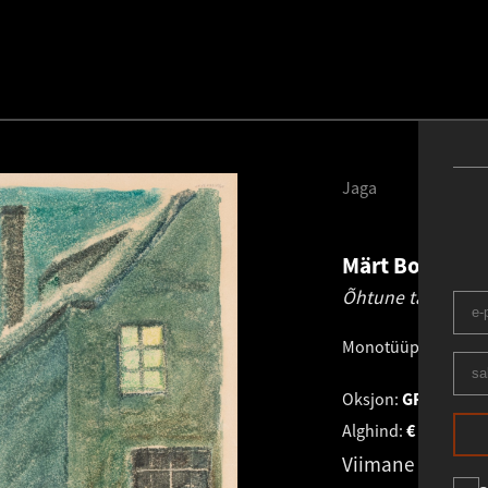
Jaga
Märt Bormeis
Õhtune tänav Tall
Monotüüpia
.
28.0 ×
Oksjon:
GRAAFIKA K
Alghind:
€
700
Viimane pakku