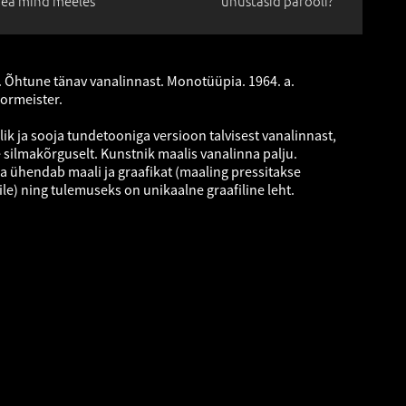
ea mind meeles
unustasid parooli?
n. Õhtune tänav vanalinnast. Monotüüpia. 1964. a.
Bormeister.
k ja sooja tundetooniga versioon talvisest vanalinnast,
silmakõrguselt. Kunstnik maalis vanalinna palju.
 ühendab maali ja graafikat (maaling pressitakse
le) ning tulemuseks on unikaalne graafiline leht.