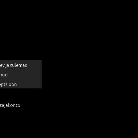
ev ja tulemas
nud
eptsioon
tajakonto