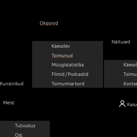
Oksjonid
Näitused
Käesolev
Toimunud
Müügistatistika
Käesol
Filmid / Podcastid
Toimu
Kunstnikud
Toimumise kord
Konts
Meist
Kasu
Tutvustus
Ost