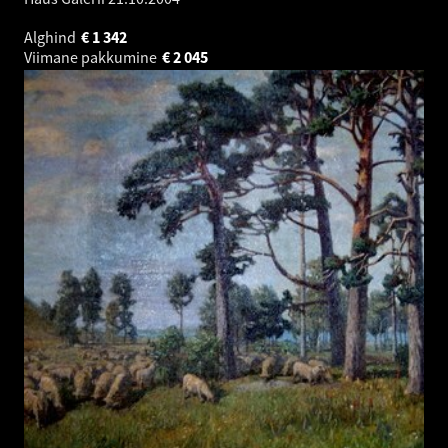
Alghind
€
1 342
Viimane pakkumine
€
2 045