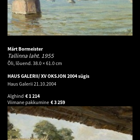
Märt Bormeister
Tallinna laht.
1955
Õli, lõuend. 38.0 × 61.0 cm
HAUS GALERII/ XV OKSJON 2004 sügis
Haus Galerii
21.10.2004
Alghind
€
1 214
Viimane pakkumine
€
3 259