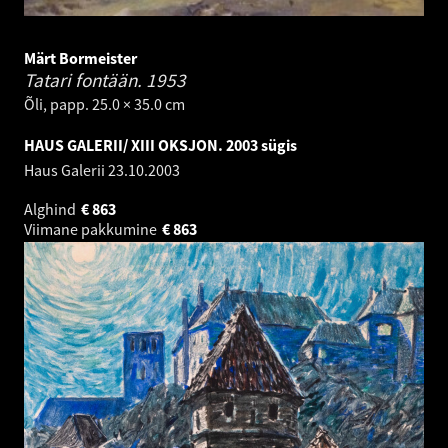
Märt Bormeister
Tatari fontään.
1953
Õli, papp. 25.0 × 35.0 cm
HAUS GALERII/ XIII OKSJON. 2003 sügis
Haus Galerii
23.10.2003
Alghind
€
863
Viimane pakkumine
€
863