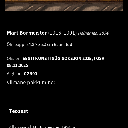
Märt Bormeister
1916–1991
Heinamaa.
1954
Õli, papp
.
24.8 × 35.3 cm
Raamitud
Oksjon:
EESTI KUNSTI SÜGISOKSJON 2025, I OSA
08.11.2025
Alghind:
€
2 900
Viimane pakkumine:
-
Teosest
All paremal: M. Bormeister. 1954. a.