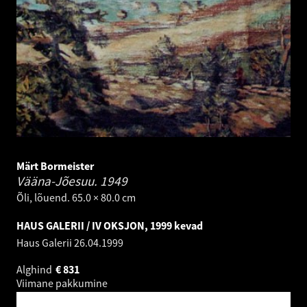
Märt Bormeister
Vääna-Jõesuu.
1949
Õli, lõuend. 65.0 × 80.0 cm
HAUS GALERII / IV OKSJON, 1999 kevad
Haus Galerii
26.04.1999
Alghind
€
831
Viimane pakkumine