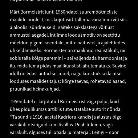
Märt Bormeistrit tunti 1950ndatel suuremõõtmeliste
maalide poolest, mis kujutasid Tallinna vanalinna või siis
ajaloolisi sündmuseid, näiteks sakslastega võitlust
ammustel aegadel. Intiimne loodusmotiiv on seetõttu
mõeldud pigem iseendale, mitte näitustel ja ajalehtedes
uhkeldamiseks. Bormeister on maalinud realistlikult, nii
sobis talle kõige paremini – sai väljendada harmooniat ja
ilu, mida tema pidas maalikunstist lahutamatuks. Suvine
idüll on edasi antud sel moel, nagu kunstnik seda otse
looduses maalides tajus: kõrge taevas, rohetavad aasad,
pruunikad heinakuhjad.
1950ndatel ei kirjutatud Bormeistrist väga palju, kuid
ühes pidulikumas artiklis tutvustatakse autorit nõnda:
“Ta sündis 1916. aastal Kadrioru kandis ja alustas õige
varakult otsinguid kunstivallas. Peab ütlema, väga
varakult. Alguses tuli otsida ju materjal. Leitigi – noor