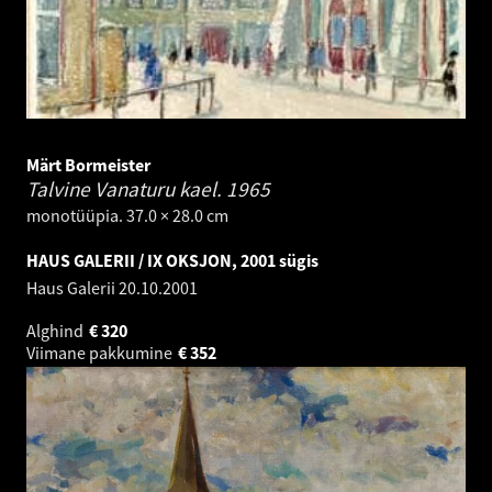
Märt Bormeister
Talvine Vanaturu kael.
1965
monotüüpia. 37.0 × 28.0 cm
HAUS GALERII / IX OKSJON, 2001 sügis
Haus Galerii
20.10.2001
Alghind
€
320
Viimane pakkumine
€
352