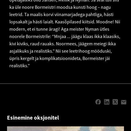
ka üle noore Bormeistri moodsa kunsti hoog – nagu
leetrid. Ta maalis korvi viinamarjadega pahtliga, hästi
lopsakalt ja hästi laialt. Kaasõpilased kiitsid. Moodne! Nii
modern, et ei tunne äragi! Aga meister Nyman ütles
noorele Bormeistrile: “Mnjaa ... jäägu klaas ikka klaasiks,
kivi kiviks, raud rauaks. Noormees, jäägem meiegi ikka
asjalikuks ja realistiks.” Nii see leetrihoog mööduski,
üpris kergelt ja komplikatsioonideta, Bormeister jäi
realistiks.”
Esinemine oksjonitel