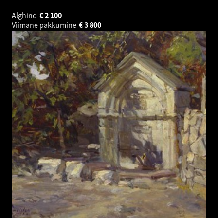
Alghind
€
2 100
Viimane pakkumine
€
3 800