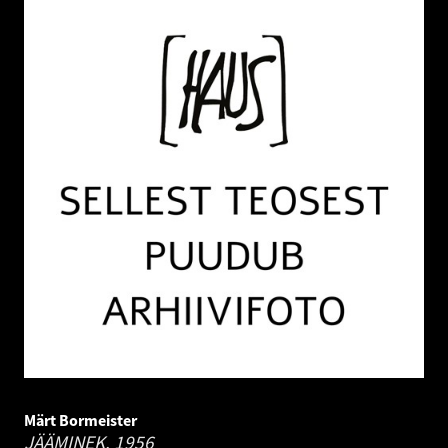
Märt Bormeister
JÄÄMINEK.
1956