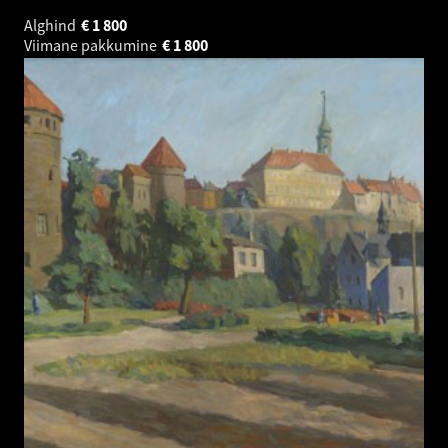
Alghind
€
1 800
Viimane pakkumine
€
1 800