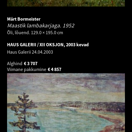
Märt Bormeister
Maastik lambakarjaga.
1952
Õli, lõuend. 129.0 × 195.0 cm
HAUS GALERII / XII OKSJON, 2003 kevad
Haus Galerii
24.04.2003
Alghind
€
3 707
Viimane pakkumine
€
4 857