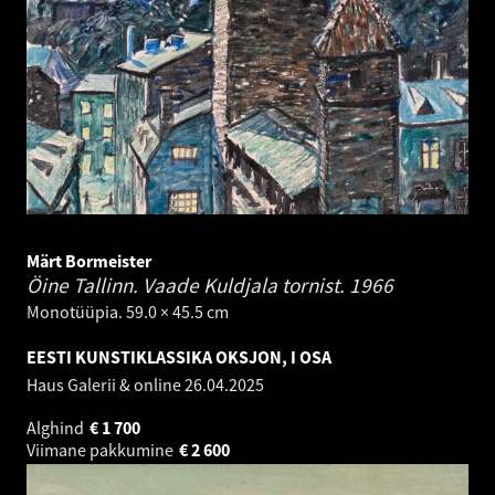
Märt Bormeister
Öine Tallinn. Vaade Kuldjala tornist.
1966
Monotüüpia. 59.0 × 45.5 cm
EESTI KUNSTIKLASSIKA OKSJON, I OSA
Haus Galerii & online
26.04.2025
Alghind
€
1 700
Viimane pakkumine
€
2 600