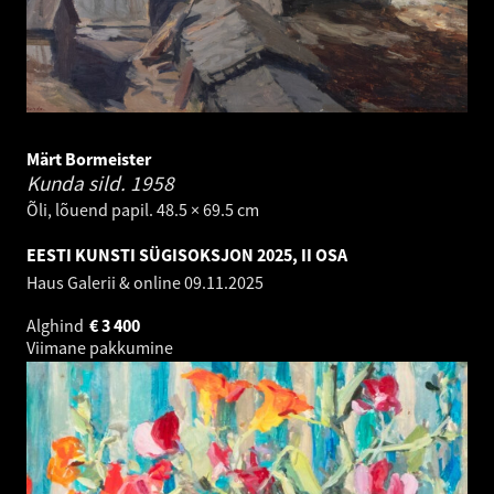
Märt Bormeister
Kunda sild.
1958
Õli, lõuend papil. 48.5 × 69.5 cm
EESTI KUNSTI SÜGISOKSJON 2025, II OSA
Haus Galerii & online
09.11.2025
Alghind
€
3 400
Viimane pakkumine