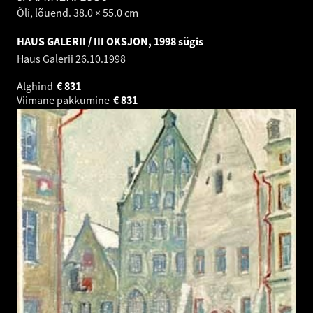
Õli, lõuend. 38.0 × 55.0 cm
HAUS GALERII / III OKSJON, 1998 sügis
Haus Galerii
26.10.1998
Alghind
€
831
Viimane pakkumine
€
831