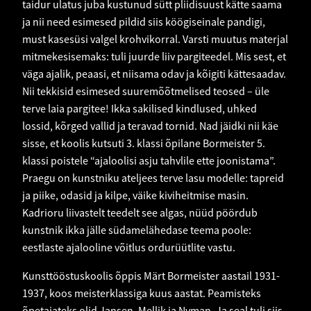
taidur ulatus juba kustunud sütt pliidisuust kätte saama
ja nii need esimesed pildid siis köögiseinale pandigi,
must kasesüsi valgel krohvikorral. Varsti muutus materjal
mitmekesisemaks: tuli juurde liiv pargiteedel. Mis sest, et
väga ajalik, peaasi, et niisama odav ja kõigiti kättesaadav.
Nii tekkisid esimesed suuremõõtmelised teosed – üle
terve laia pargitee! Ikka sakilised kindlused, uhked
lossid, kõrged vallid ja teravad tornid. Nad jäidki nii käe
sisse, et koolis kutsuti 3. klassi õpilane Bormeister 5.
klassi poistele “ajaloolisi asju tahvlile ette joonistama”.
Praegu on kunstniku ateljees terve lasu modelle: tapreid
ja piike, odasid ja kilpe, väike kiviheitmise masin.
Kadrioru liivastelt teedelt see algas, nüüd pöördub
kunstnik ikka jälle südamelähedase teema poole:
eestlaste ajalooline võitlus ordurüütlite vastu.
Kunsttööstuskoolis õppis Märt Bormeister aastail 1931-
1937, koos meisterklassiga kuus aastat. Peamisteks
õpetajateks olid Jansen, Mellik ja Nyman. Ja seal tuli siis