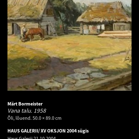
Märt Bormeister
Vana talu.
1958
Õli, lõuend. 50.0 × 89.0 cm
HAUS GALERII/ XV OKSJON 2004 sügis
Haus Galerii
21.10.2004