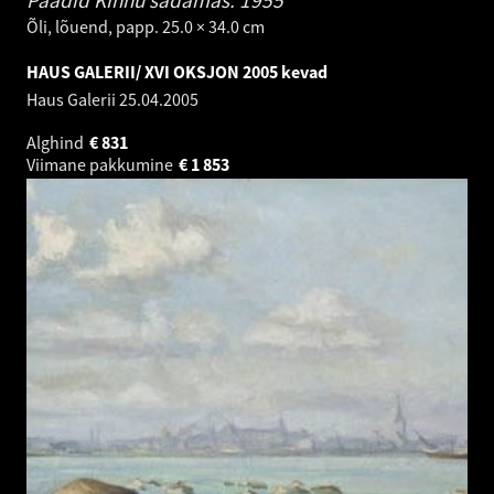
Õli, lõuend, papp. 25.0 × 34.0 cm
HAUS GALERII/ XVI OKSJON 2005 kevad
Haus Galerii
25.04.2005
Alghind
€
831
Viimane pakkumine
€
1 853