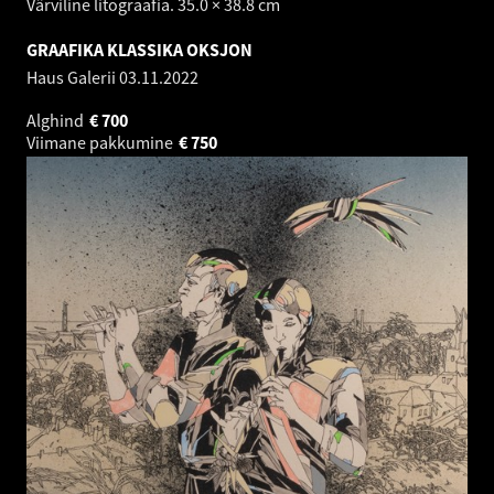
Värviline litograafia. 35.0 × 38.8 cm
GRAAFIKA KLASSIKA OKSJON
Haus Galerii
03.11.2022
Alghind
€
700
Viimane pakkumine
€
750