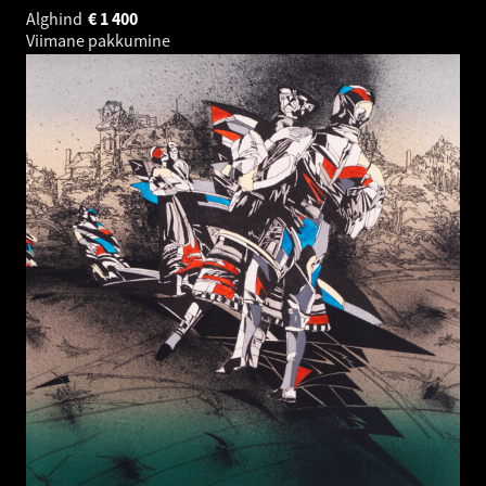
Alghind
€
1 400
Viimane pakkumine