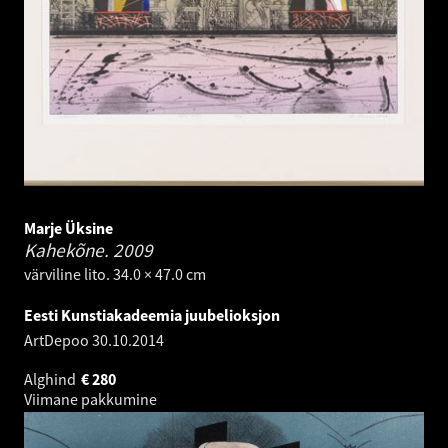
Marje Üksine
Kahekõne.
2009
värviline lito. 34.0 × 47.0 cm
Eesti Kunstiakadeemia juubelioksjon
ArtDepoo
30.10.2014
Alghind
€
280
Viimane pakkumine