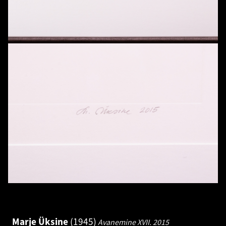
Marje Üksine
1945
Avanemine XVII.
2015