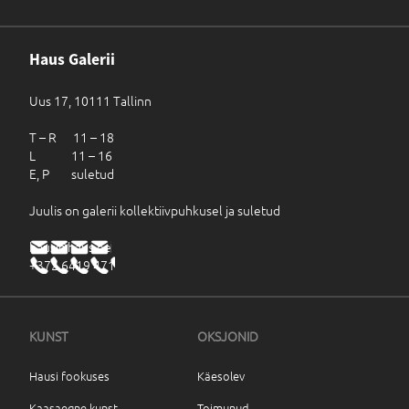
Haus Galerii
Uus 17, 10111 Tallinn
T – R 11 – 18
L 11 – 16
E, P suletud
Juulis on galerii kollektiivpuhkusel ja suletud
haus@haus.ee
+372 6419 471
KUNST
OKSJONID
Hausi fookuses
Käesolev
Kaasaegne kunst
Toimunud