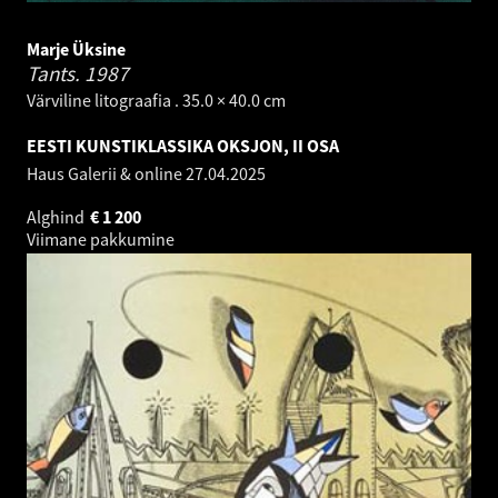
Marje Üksine
Tants.
1987
Värviline litograafia . 35.0 × 40.0 cm
EESTI KUNSTIKLASSIKA OKSJON, II OSA
Haus Galerii & online
27.04.2025
Alghind
€
1 200
Viimane pakkumine