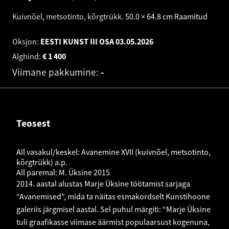
Kuivnõel, metsotinto, kõrgtrükk
.
50.0 × 64.8 cm
Raamitud
Oksjon:
EESTI KUNST III OSA
03.05.2026
Alghind:
€
1 400
Viimane pakkumine:
-
Teosest
All vasakul/keskel: Avanemine XVII (kuivnõel, metsotinto,
kõrgtrükk) a.p.
All paremal: M. Üksine 2015
2014. aastal alustas Marje Üksine töötamist sarjaga
“Avanemised”, mida ta näitas esmakordselt Kunstihoone
galeriis järgmisel aastal. Sel puhul märgiti: “Marje Üksine
tuli graafikasse viimase äärmist populaarsust kogenuna,