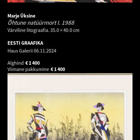
Marje Üksine
Õhtune natüürmort I.
1988
Värviline litograafia. 35.0 × 40.0 cm
EESTI GRAAFIKA
Haus Galerii
06.11.2024
Alghind
€
1 400
Viimane pakkumine
€
1 400