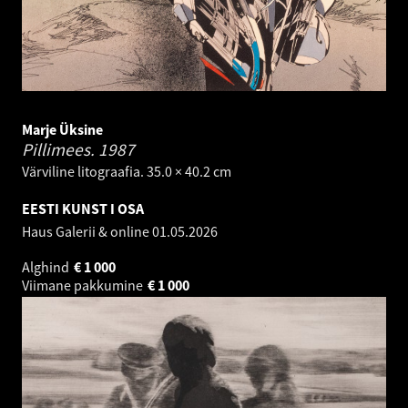
Marje Üksine
Pillimees.
1987
Värviline litograafia. 35.0 × 40.2 cm
EESTI KUNST I OSA
Haus Galerii & online
01.05.2026
Alghind
€
1 000
Viimane pakkumine
€
1 000