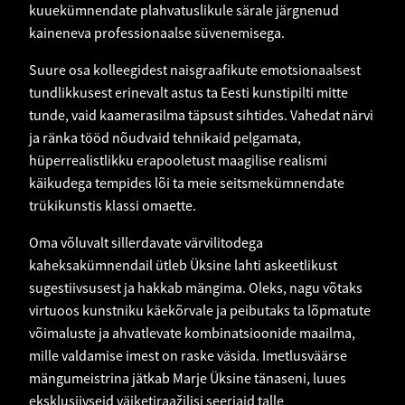
kuuekümnendate plahvatuslikule särale järgnenud
kaineneva professionaalse süvenemisega.
Suure osa kolleegidest naisgraafikute emotsionaalsest
tundlikkusest erinevalt astus ta Eesti kunstipilti mitte
tunde, vaid kaamerasilma täpsust sihtides. Vahedat närvi
ja ränka tööd nõudvaid tehnikaid pelgamata,
hüperrealistlikku erapooletust maagilise realismi
käikudega tempides lõi ta meie seitsmekümnendate
trükikunstis klassi omaette.
Oma võluvalt sillerdavate värvilitodega
kaheksakümnendail ütleb Üksine lahti askeetlikust
sugestiivsusest ja hakkab mängima. Oleks, nagu võtaks
virtuoos kunstniku käekõrvale ja peibutaks ta lõpmatute
võimaluste ja ahvatlevate kombinatsioonide maailma,
mille valdamise imest on raske väsida. Imetlusväärse
mängumeistrina jätkab Marje Üksine tänaseni, luues
eksklusiivseid väiketiraažilisi seeriaid talle