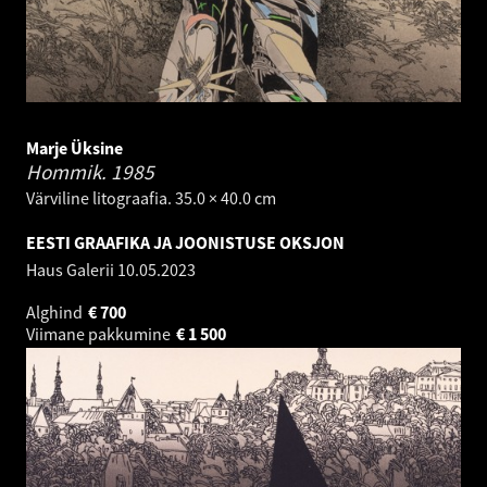
Marje Üksine
Hommik.
1985
Värviline litograafia. 35.0 × 40.0 cm
EESTI GRAAFIKA JA JOONISTUSE OKSJON
Haus Galerii
10.05.2023
Alghind
€
700
Viimane pakkumine
€
1 500