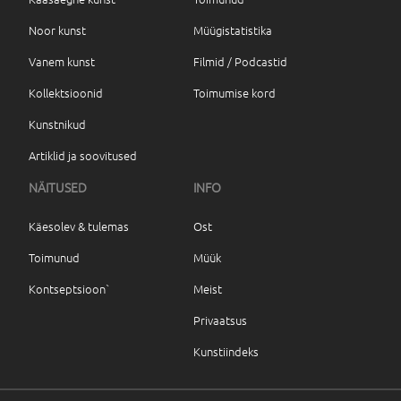
Noor kunst
Müügistatistika
Vanem kunst
Filmid / Podcastid
Kollektsioonid
Toimumise kord
Kunstnikud
Artiklid ja soovitused
NÄITUSED
INFO
Käesolev & tulemas
Ost
Toimunud
Müük
Kontseptsioon`
Meist
Privaatsus
Kunstiindeks