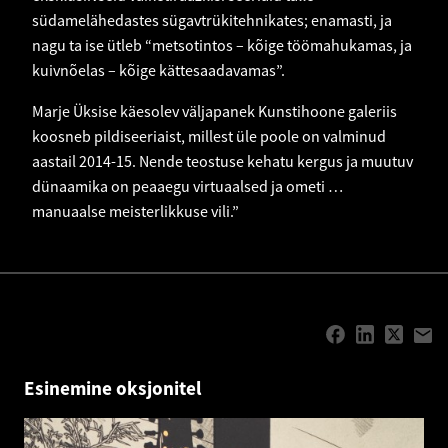
südamelähedastes sügavtrükitehnikates; enamasti, ja
nagu ta ise ütleb “metsotintos – kõige töömahukamas, ja
kuivnõelas – kõige kättesaadavamas”.
Marje Üksise käesolev väljapanek Kunstihoone galeriis
koosneb pildiseeriaist, millest üle poole on valminud
aastail 2014-15. Nende teostuse kehatu kergus ja muutuv
dünaamika on peaaegu virtuaalsed ja ometi …
manuaalse meisterlikkuse vili.”
Esinemine oksjonitel