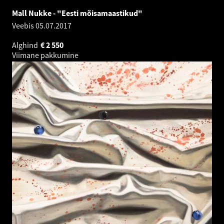
Mall Nukke - "Eesti mõisamaastikud"
Veebis
05.07.2017
Alghind
€
2 550
Viimane pakkumine