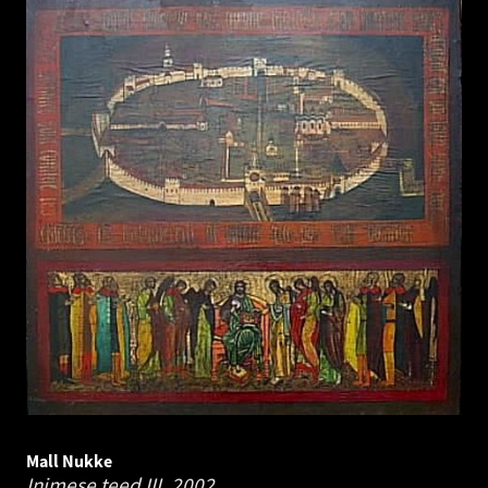
Mall Nukke
Inimese teed III.
2002