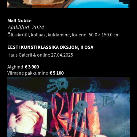
Mall Nukke
Ajakillud.
2024
Õli, akrüül, kollaaž, kuldamine, lõuend. 50.0 × 150.0 cm
EESTI KUNSTIKLASSIKA OKSJON, II OSA
Haus Galerii & online
27.04.2025
Alghind
€
3 900
Viimane pakkumine
€
5 100