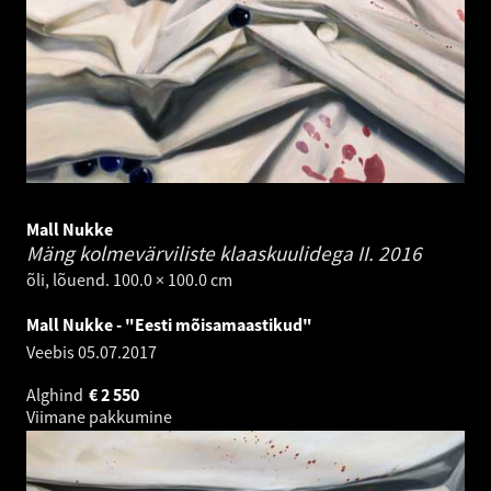
Mall Nukke
Mäng kolmevärviliste klaaskuulidega II.
2016
õli, lõuend. 100.0 × 100.0 cm
Mall Nukke - "Eesti mõisamaastikud"
Veebis
05.07.2017
Alghind
€
2 550
Viimane pakkumine