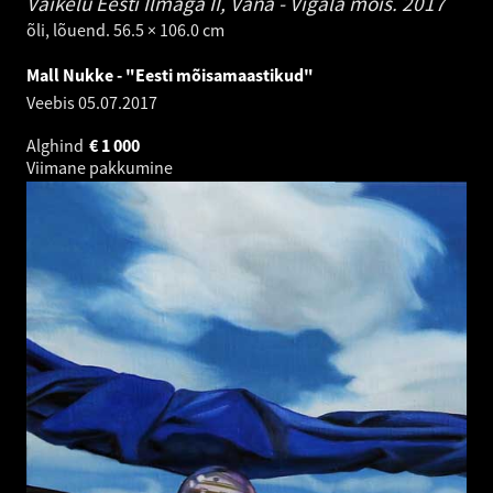
Vaikelu Eesti Ilmaga II, Vana - Vigala mõis.
2017
õli, lõuend. 56.5 × 106.0 cm
Mall Nukke - "Eesti mõisamaastikud"
Veebis
05.07.2017
Alghind
€
1 000
Viimane pakkumine