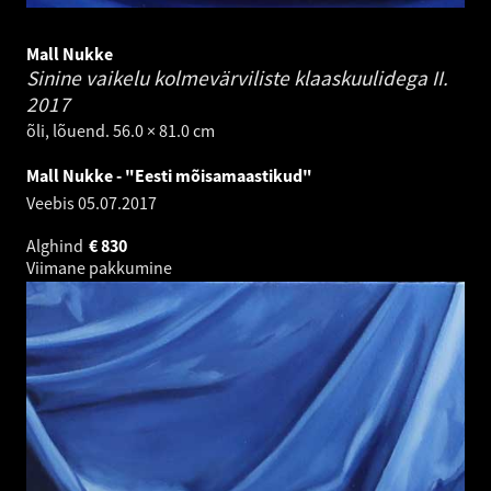
Mall Nukke
Sinine vaikelu kolmevärviliste klaaskuulidega II.
2017
õli, lõuend. 56.0 × 81.0 cm
Mall Nukke - "Eesti mõisamaastikud"
Veebis
05.07.2017
Alghind
€
830
Viimane pakkumine