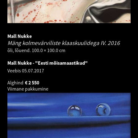
Mall Nukke
Mäng kolmevärviliste klaaskuulidega IV.
2016
õli, lõuend. 100.0 × 100.0 cm
Mall Nukke - "Eesti mõisamaastikud"
Veebis
05.07.2017
Alghind
€
2 550
Viimane pakkumine