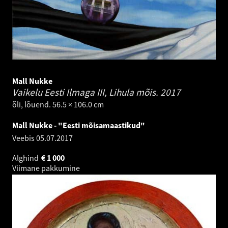
Mall Nukke
Vaikelu Eesti Ilmaga III, Lihula mõis.
2017
õli, lõuend. 56.5 × 106.0 cm
Mall Nukke - "Eesti mõisamaastikud"
Veebis
05.07.2017
Alghind
€
1 000
Viimane pakkumine