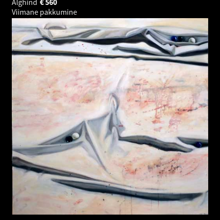
Alghind
€
560
Viimane pakkumine