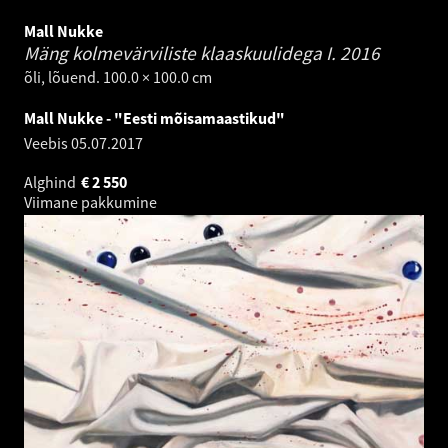
Mall Nukke
Mäng kolmevärviliste klaaskuulidega I.
2016
õli, lõuend. 100.0 × 100.0 cm
Mall Nukke - "Eesti mõisamaastikud"
Veebis
05.07.2017
Alghind
€
2 550
Viimane pakkumine