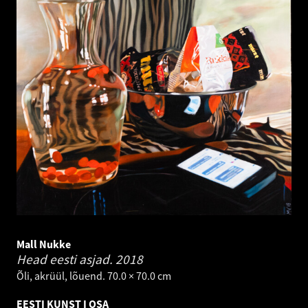
Mall Nukke
Head eesti asjad.
2018
Õli, akrüül, lõuend. 70.0 × 70.0 cm
EESTI KUNST I OSA