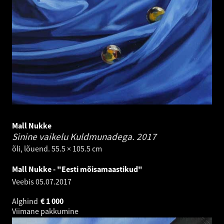
Mall Nukke
Sinine vaikelu Kuldmunadega.
2017
õli, lõuend. 55.5 × 105.5 cm
Mall Nukke - "Eesti mõisamaastikud"
Veebis
05.07.2017
Alghind
€
1 000
Viimane pakkumine