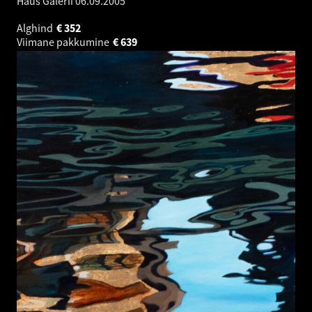
Haus Galerii
06.09.2005
Alghind
€
352
Viimane pakkumine
€
639