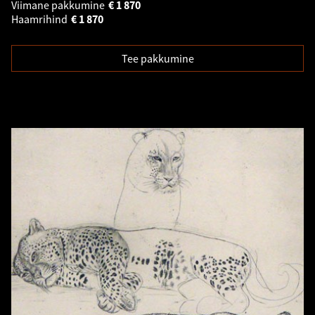
Viimane pakkumine
€
1 870
Haamrihind
€
1 870
Tee pakkumine