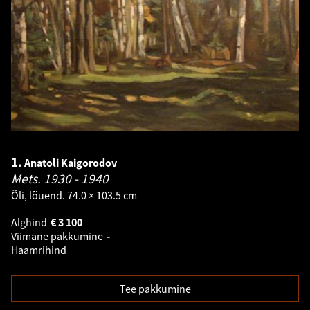
1.
Anatoli Kaigorodov
Mets.
1930 - 1940
Õli, lõuend. 74.0 × 103.5 cm
Alghind
€
3 100
Viimane pakkumine
-
Haamrihind
Tee pakkumine