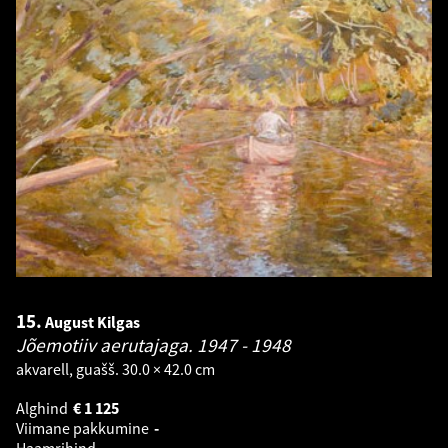
15.
August Kilgas
Jõemotiiv aerutajaga.
1947 - 1948
akvarell, guašš. 30.0 × 42.0 cm
Alghind
€
1 125
Viimane pakkumine
-
Haamrihind