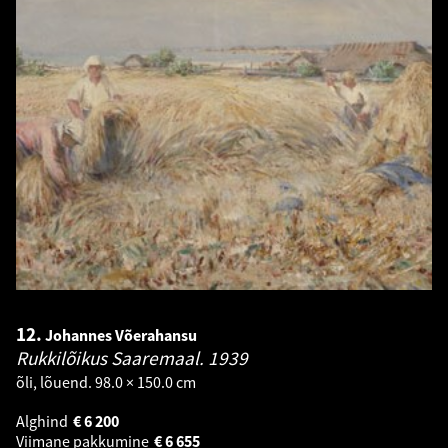
12.
Johannes Võerahansu
Rukkilõikus Saaremaal.
1939
õli, lõuend. 98.0 × 150.0 cm
Alghind
€
6 200
Viimane pakkumine
€
6 655