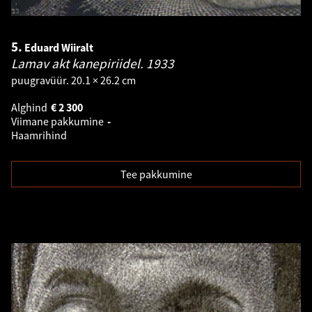
5.
Eduard Wiiralt
Lamav akt kanepiriidel.
1933
puugravüür. 20.1 × 26.2 cm
Alghind
€
2 300
Viimane pakkumine
-
Haamrihind
Tee pakkumine