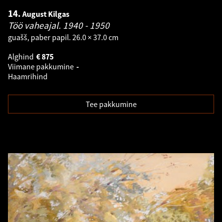
14.
August Kilgas
Töö vaheajal.
1940 - 1950
guašš, paber papil. 26.0 × 37.0 cm
Alghind
€
875
Viimane pakkumine
-
Haamrihind
Tee pakkumine