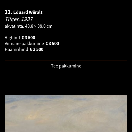
11.
Eduard Wiiralt
Tiiger.
1937
akvatinta. 48.8 × 38.0 cm
Alghind
€
3 500
Viimane pakkumine
€
3 500
Haamrihind
€
3 500
Tee pakkumine