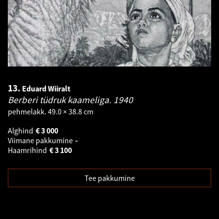
13.
Eduard Wiiralt
Berberi tüdruk kaameliga.
1940
pehmelakk. 49.0 × 38.8 cm
Alghind
€
3 000
Viimane pakkumine
-
Haamrihind
€
3 100
Tee pakkumine