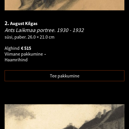
2.
August Kilgas
Ants Laikmaa portree.
1930 - 1932
süsi, paber. 26.0 × 21.0 cm
Alghind
€
515
Viimane pakkumine
-
Haamrihind
Tee pakkumine