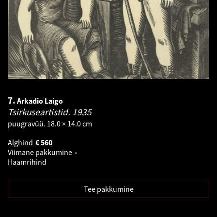
7.
Arkadio Laigo
Tsirkuseartistid.
1935
puugravüü. 18.0 × 14.0 cm
Alghind
€
560
Viimane pakkumine
-
Haamrihind
Tee pakkumine