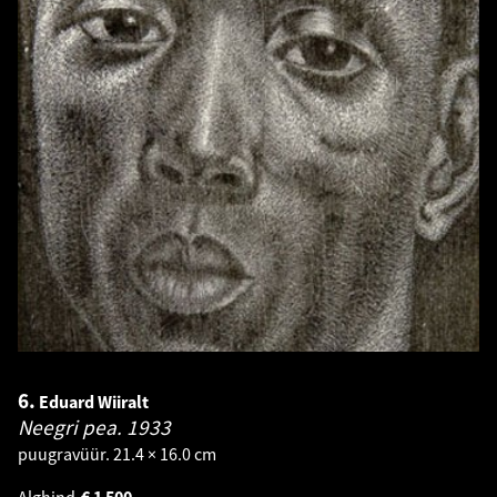
6.
Eduard Wiiralt
Neegri pea.
1933
puugravüür. 21.4 × 16.0 cm