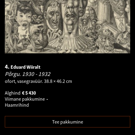
4.
Eduard Wiiralt
Põrgu.
1930 - 1932
ofort, vasegravüür. 38.8 × 46.2 cm
Alghind
€
5 430
Viimane pakkumine
-
Haamrihind
Tee pakkumine