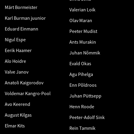
Märt Bormeister
Valerian Loik
Karl Burman juunior
Olav Maran
Eduard Einmann
Peeter Mudist
Nigul Espe
Ants Murakin
Eerik Haamer
Juhan Nõmmik
Alo Hoidre
Evald Okas
Valve Janov
Agu Pihelga
Anatoli Kaigorodov
Enn Põldroos
Voldemar Kangro-Pool
Juhan Püttsepp
Avo Keerend
Henn Roode
August Kilgas
Peeter-Adolf Sink
Elmar Kits
Rein Tammik