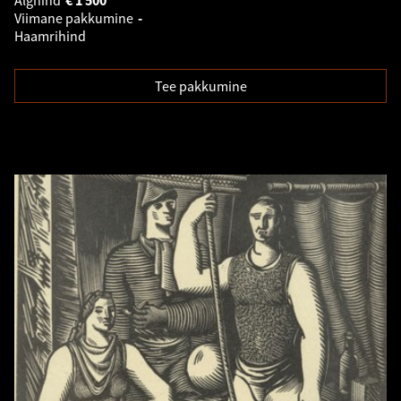
Alghind
€
1 500
Viimane pakkumine
-
Haamrihind
Tee pakkumine