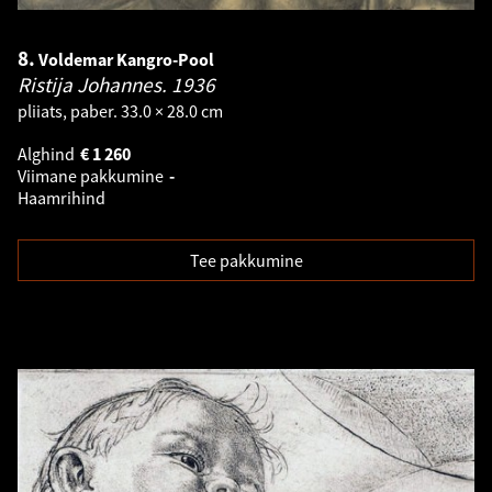
8.
Voldemar Kangro-Pool
Ristija Johannes.
1936
pliiats, paber. 33.0 × 28.0 cm
Alghind
€
1 260
Viimane pakkumine
-
Haamrihind
Tee pakkumine