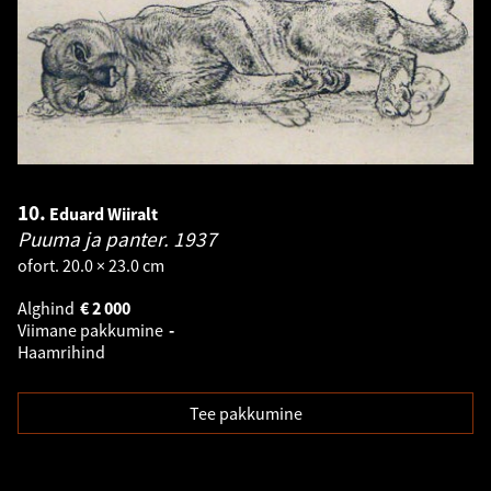
10.
Eduard Wiiralt
Puuma ja panter.
1937
ofort. 20.0 × 23.0 cm
Alghind
€
2 000
Viimane pakkumine
-
Haamrihind
Tee pakkumine